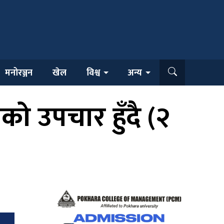
मनोरञ्जन
खेल
विश्व
अन्य
को उपचार हुँदै (२