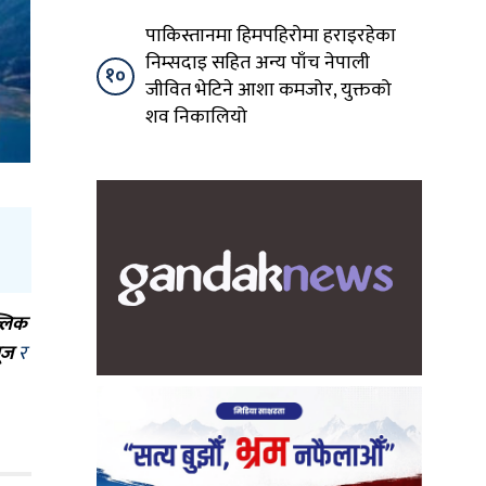
पाकिस्तानमा हिमपहिरोमा हराइरहेका
निम्सदाइ सहित अन्य पाँच नेपाली
१०
जीवित भेटिने आशा कमजोर, युक्तको
शव निकालियो
्लिक
ूज
र