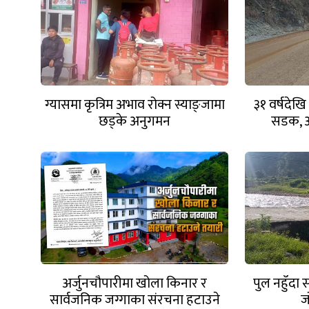
ग्यासमा कृत्रिम अभाव रोक्न स्याङ्जामा
३१ वर्षदेख
छड्के अनुगमन
सडक, आ
अर्जुनचौपारीमा खोला किनार र
पुल नहुँदा
सार्वजनिक जग्गाका संरचना हटाउने
ज