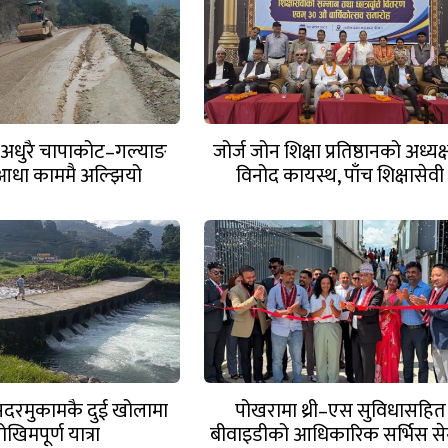
ि अधुरै चापाकोट–गल्याङ
जोर्ज जोन शिक्षा प्रतिष्ठानको अध्यक
धा काममै अल्झियो
विनोद कायस्थ, पाँच शिक्षासेवी
सम्मानित
 सदरमुकामकै दुई खोलामा
पोखरामा थ्री–एस सुविधासहित
ोखिमपूर्ण यात्रा
बीवाइडीको आधिकारिक सर्भिस सेन