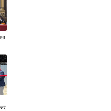
्षमा
्टर