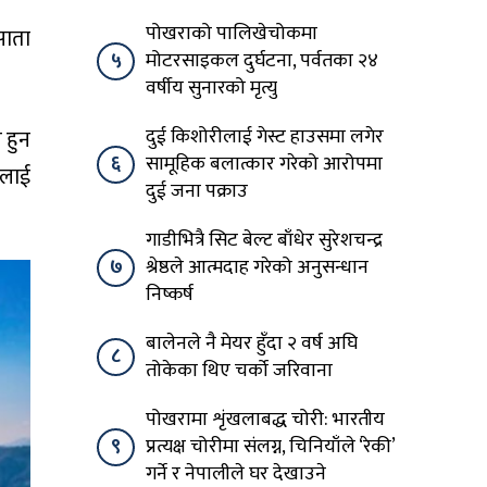
पोखराको पालिखेचोकमा
साता
५
मोटरसाइकल दुर्घटना, पर्वतका २४
वर्षीय सुनारको मृत्यु
दुई किशोरीलाई गेस्ट हाउसमा लगेर
 हुन
६
सामूहिक बलात्कार गरेको आरोपमा
टलाई
दुई जना पक्राउ
गाडीभित्रै सिट बेल्ट बाँधेर सुरेशचन्द्र
७
श्रेष्ठले आत्मदाह गरेको अनुसन्धान
निष्कर्ष
बालेनले नै मेयर हुँदा २ वर्ष अघि
८
तोकेका थिए चर्को जरिवाना
पोखरामा शृंखलाबद्ध चोरी: भारतीय
९
प्रत्यक्ष चोरीमा संलग्न, चिनियाँले ‘रेकी’
गर्ने र नेपालीले घर देखाउने