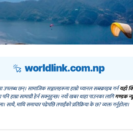
मा उपलब्ध छन्। सामाजिक सञ्जालहरूमा हाम्रो च्यानल सब्स्क्राइब गर्न
यहाँ क
नि हाम्रा सामाग्री हेर्न सक्नुहुन्छ। नयाँ खबर थाहा पाउनका लागि
गण्डक न्य
ोला। साथै, माथि समाचार पढेपछि तपाईँको प्रतिक्रिया के छ? व्यक्त गर्नुहोला।