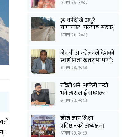
अनुगमन
श्रावण २४, २०८३
३१ वर्षदेखि अधुरै
चापाकोट–गल्याङ सडक,
आधा काममै अल्झियो
श्रावण २४, २०८३
जेनजी आन्दोलनले देशको
स्वाधीनता खतरामा पर्‍यो:
उपेन्द्र यादव
श्रावण २३, २०८३
रबिले भने: अप्ठेरो पर्‍यो
भने त्यसलाई सम्हाल्न
सक्ने गार्जियनसिप हाम्रो
श्रावण २३, २०८३
पार्टीसँग छ
जोर्ज जोन शिक्षा
ायती
प्रतिष्ठानको अध्यक्षमा
् ।
विनोद कायस्थ, पाँच
श्रावण २३, २०८३