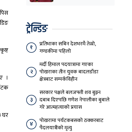
शिक्षासेवी सम्मानित
 पिस
इडिङ
ट्रेन्डिङ
प्रतिभाका सबिन देशभरमै तेस्रो,
१
ृष्ट
गण्डकीमा पहिलो
मर्दी हिमाल पदयात्रामा गएका
२
पोखराका तीन युवक बादलडाँडा
िए ।
क्षेत्रबाट सम्पर्कविहीन
्यटक
सरकार पक्षले बलजफ्ती शव बुझ्न
३
दबाब दिएपछि गणेश नेपालीका बुबाले
गरे आत्महत्याको प्रयास
३ घर
पोखरामा पर्यटकबसको ठक्करबाट
४
पैदलयात्रीको मृत्यु