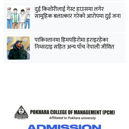
दुई किशोरीलाई गेस्ट हाउसमा लगेर
सामूहिक बलात्कार गरेको आरोपमा दुई जना
पक्राउ
पाकिस्तानमा हिमपहिरोमा हराइरहेका
निम्सदाइ सहित अन्य पाँच नेपाली जीवित
भेटिने आशा कमजोर, युक्तको शव निकालियो