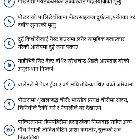
४
पोखरामा पर्यटकबसको ठक्करबाट पैदलयात्रीको मृत्यु
पोखराको पालिखेचोकमा मोटरसाइकल दुर्घटना, पर्वतका २४
५
वर्षीय सुनारको मृत्यु
दुई किशोरीलाई गेस्ट हाउसमा लगेर सामूहिक बलात्कार
६
गरेको आरोपमा दुई जना पक्राउ
गाडीभित्रै सिट बेल्ट बाँधेर सुरेशचन्द्र श्रेष्ठले आत्मदाह गरेको
७
अनुसन्धान निष्कर्ष
८
बालेनले नै मेयर हुँदा २ वर्ष अघि तोकेका थिए चर्को जरिवाना
पोखरामा शृंखलाबद्ध चोरी: भारतीय प्रत्यक्ष चोरीमा संलग्न,
९
चिनियाँले ‘रेकी’ गर्ने र नेपालीले घर देखाउने
पाकिस्तानमा हिमपहिरोमा हराइरहेका निम्सदाइ सहित अन्य
१०
पाँच नेपाली जीवित भेटिने आशा कमजोर, युक्तको शव
निकालियो