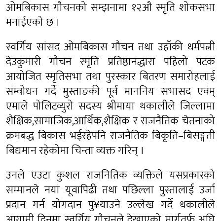
ओमबिकास गौचनको सम्झनामा १२औ स्मृति शोकसभा
मनाईएको छ ।
स्वर्गिय सांसद ओमबिकास गौचन तथा उहाँकी धर्मपत्नी
देउकुमारी गौचन स्मृति प्रतिष्ठानद्धारा पहिलो पटक
आयोजित स्मृतिसभा तथा पुरस्कार बितरण समारोहलाई
संम्वोधन गर्दे मुस्ताङकी पूर्व माननिय सभासद एवंम्
एमाले पोलिटव्युरो सदस्य श्रीमाया थकालीले जिल्लामा
शैक्षिक,सामाजिक,आर्थिक,शैक्षिक र राजनैतिक चेतनाको
क्रमबद्ध बिकास भईरहेपनि राजनैतिक बिकृति–बिसङ्गती
बिद्यमान रहेकोमा चिन्ता व्यक्त गरिन् ।
उनले एउटा कुशल राजनितिक व्यक्तिले यसप्रकारको
सम्मानले नयां यूवापिढी तथा पछिल्ला पुस्तालाई उर्जा
प्रदान गर्न योगदान पु¥याउने उल्लेख गर्दे थकालीले
आगामी दिनमा स्वर्गिय गौचनले देखाएको मार्गतर्फ अघि