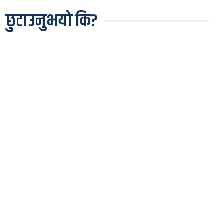
छुटाउनुभयो कि?
कृषि एम्बुलेन्स पाएपछि वालिङका किसानलाई राहत