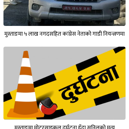
मुस्ताङमा ५ लाख नगदसहित कांग्रेस नेताको गाडी नियन्त्रणमा
मुस्ताङमा मोटरसाइकल दुर्घटना हुँदा सुनिलको मृत्यु