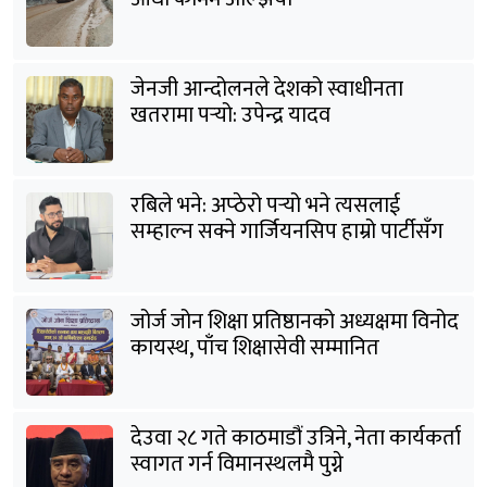
जेनजी आन्दोलनले देशको स्वाधीनता
खतरामा पर्‍यो: उपेन्द्र यादव
रबिले भने: अप्ठेरो पर्‍यो भने त्यसलाई
सम्हाल्न सक्ने गार्जियनसिप हाम्रो पार्टीसँग
छ
जोर्ज जोन शिक्षा प्रतिष्ठानको अध्यक्षमा विनोद
कायस्थ, पाँच शिक्षासेवी सम्मानित
देउवा २८ गते काठमाडौं उत्रिने, नेता कार्यकर्ता
स्वागत गर्न विमानस्थलमै पुग्ने