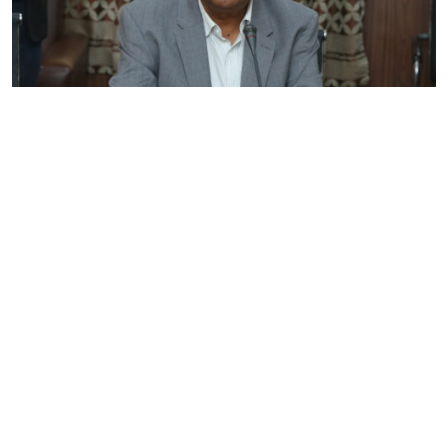
जेनजी आन्दोलनले देशको स्वाधीनता खतरामा पर्‍यो: उपेन्द्र
यादव