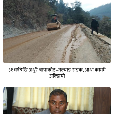
३१ वर्षदेखि अधुरै चापाकोट–गल्याङ सडक, आधा काममै
अल्झियो