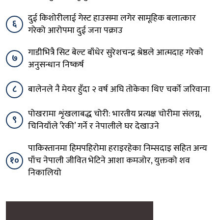
दुई किशोरीलाई गेस्ट हाउसमा लगेर सामूहिक बलात्कार
६
गरेको आरोपमा दुई जना पक्राउ
गाडीभित्रै सिट बेल्ट बाँधेर सुरेशचन्द्र श्रेष्ठले आत्मदाह गरेको
७
अनुसन्धान निष्कर्ष
८
बालेनले नै मेयर हुँदा २ वर्ष अघि तोकेका थिए चर्को जरिवाना
पोखरामा शृंखलाबद्ध चोरी: भारतीय प्रत्यक्ष चोरीमा संलग्न,
९
चिनियाँले ‘रेकी’ गर्ने र नेपालीले घर देखाउने
पाकिस्तानमा हिमपहिरोमा हराइरहेका निम्सदाइ सहित अन्य
१०
पाँच नेपाली जीवित भेटिने आशा कमजोर, युक्तको शव
निकालियो