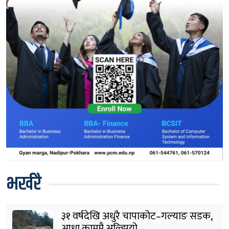
भर्खरै
३१ वर्षदेखि अधुरै चापाकोट–गल्याङ सडक,
आधा काममै अल्झियो