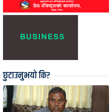
छुटाउनुभयो कि?