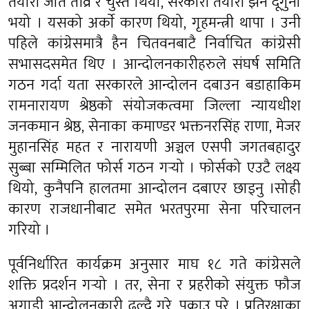
तयारी जति तीव्र र चुस्त थियो, सरकारी तयारी झनै दूगुना
भयो । यसको अर्काे कारण थियो, गृहमन्त्री थापा । उनी
पहिले कांग्रेसमात्रै हैन चितवनबाटै निर्वाचित कांग्रेसी
सभासदसमेत थिए । आन्दोलनकारीहरुले संघर्ष समिति
गठन गर्दा यता सरकारले आन्दोलन दबाउन बडाहाकिम
रामनारायण श्रेष्ठको संयोजकत्वमा जिल्ला न्यायधीश
जनकमान श्रेष्ठ, सेनाका कमाण्डर भक्तनरसिंह राणा, मेजर
मुहानसिंह महत र नारायणी अञ्चल एसपी जगतबहादुर
सुब्बा सम्मिलित फोर्स गठन गर्‍यो । फोर्सको एउटै लक्ष्य
थियो, कुनैपनि हालतमा आन्दोलन दबाएर छाड्नु ।सोही
कारण राजधानीबाट समेत भरतपुरमा सेना परिचालन
गरियो ।
पूर्वनिर्धारित कार्यक्रम अनुसार माघ १८ गते कांग्रेसले
शक्ति प्रदर्शन गर्‍यो । तर, सेना र प्रहरीको संयुक्त फौज
अगाडी आन्दोलनकारी ढल्दै गरे, पक्राउ परे । प्रतिरक्षाका