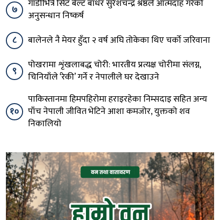
गाडीभित्रै सिट बेल्ट बाँधेर सुरेशचन्द्र श्रेष्ठले आत्मदाह गरेको
७
अनुसन्धान निष्कर्ष
८
बालेनले नै मेयर हुँदा २ वर्ष अघि तोकेका थिए चर्को जरिवाना
पोखरामा शृंखलाबद्ध चोरी: भारतीय प्रत्यक्ष चोरीमा संलग्न,
९
चिनियाँले ‘रेकी’ गर्ने र नेपालीले घर देखाउने
पाकिस्तानमा हिमपहिरोमा हराइरहेका निम्सदाइ सहित अन्य
१०
पाँच नेपाली जीवित भेटिने आशा कमजोर, युक्तको शव
निकालियो