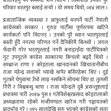
बजारिहनु पर्ने समस्या पनि थिएन । त्यसपछि उनको पुरै
परिवार भरतपुर बसाई सर्‍यो । यो समय थियो, ०१४ साल ।
प्रजातान्त्रिक व्यवस्था र आफुलाई मनपर्ने पार्टी नेपाली
कांग्रेसको सरकार । गुरुङ पार्टीमा पूर्णरुपमा खटिने
कार्यकर्ता पनि थिएनन् । उनको पुरै ध्यान भरतपुरलाई
बस्ती हुँदै नगरमा परिणत गर्ने दैनिकीमै बित्थ्यो । जंगल
फँडानी गरेर भरतपुरलाई नगरी बनाइरहँदा पार्टीभित्रको
गुट उपगुटले कांग्रेस सरकारमा किचलो बढ्दै थियो ।
सम्भ्रान्त राणा र कोइराला खानदानको खिचातानीबीच
राजा महेन्द्र सत्ताको च्याखे थापेर बसिरहेका थिए । दुई
गुटको चेपुवामा उँभो लाग्न नसकिने सोंचमा थिए डा. तुलसी
गिरी र विश्वबन्धु थापा । राजा महेन्द्रले दुबै असन्तुष्टलाई
प्रभावमा पारी २०१७ पुस १ गतेविशेश्वरप्रसाद कोइरालाको
अध्यक्षतामा रहेको मन्त्रीमण्डल खारेज गरी पञ्चायतको
प्रादुर्भाव गरे । ०१५ सालदेखि सुरु भएको कांग्रेसको सत्ता