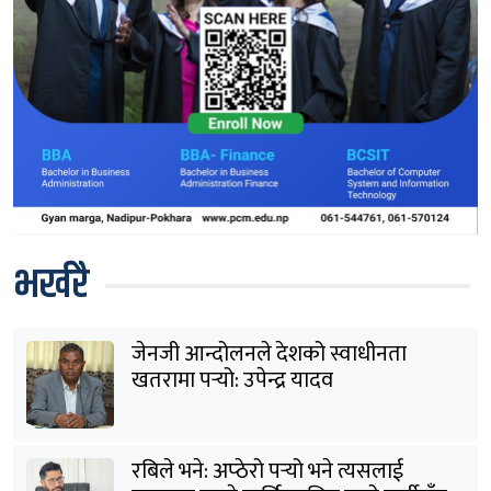
भर्खरै
जेनजी आन्दोलनले देशको स्वाधीनता
खतरामा पर्‍यो: उपेन्द्र यादव
रबिले भने: अप्ठेरो पर्‍यो भने त्यसलाई