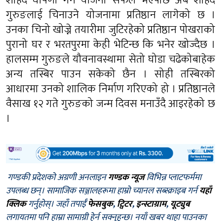
शहिद घोषणा गर्ने योजना सफल भएपछि अब शहिद
गुरुङलाई चिनाउने योजनामा प्रतिष्ठान लागेको छ ।
उनका चिनो खोज्ने तयारीमा जुटिरहेको प्रतिष्ठान पोखराको
पुरानो घर र भरतपुरमा केही भेटिन्छ कि भनेर खोज्दैछ ।
हालसम्म गुरुङले यौवनावस्थामा सेतो घोडा चढेकोबाहेक
अन्य तस्बिर पाउन सकेको छैन । सोही तस्बिरको
आधारमा उनको शालिक निर्माण गरिएको हो । प्रतिष्ठानले
वैसाख १२ गते गुरुङको जन्म दिवस मनाउँदै आइरहेको छ
।
गण्डकी प्रदेशको अग्रणी अनलाइन
गण्डक न्यूज
विभिन्न प्लाटफर्ममा
उपलब्ध छन्। सामाजिक सञ्जालहरूमा हाम्रो च्यानल सब्स्क्राइब गर्न
यहाँ
क्लिक
गर्नुहोस्। जहाँ तपाईँ
फेसबुक
,
ट्विटर
,
इन्स्टाग्राम
,
यूट्युब
लगायतमा पनि हाम्रा सामाग्री हेर्न सक्नुहुन्छ। नयाँ खबर थाहा पाउनका