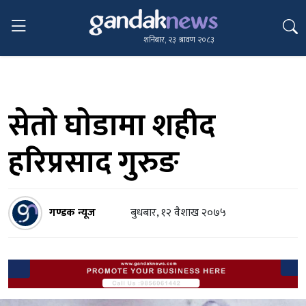
शनिबार, २३ श्रावण २०८३
सेताे घाेडामा शहीद
हरिप्रसाद गुरुङ
गण्डक न्यूज
बुधबार, १२ वैशाख २०७५