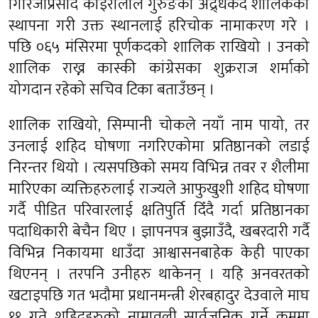
गिरिजाप्रसाद कोइरालाले गुरुङको अद्र्धकद शालिकको
स्थापना गरी उक्त स्थानलाई हरिचोक नामाकरण गरे ।
पछि ०६५ मंसिरमा पूर्णकदको शालिक राखियो । उनको
शालिक राख्न कास्की कांग्रेसका शुक्रराज शर्माको
योगदान रहेको सचिव टिका बताउँछन् ।
शालिक राखियो, सिम्पानी चोकले नयाँ नाम पायो, तर
उनलाई शहिद घोषणा नगरिएकोमा प्रतिष्ठानको लडाई
निरन्तर थियो । त्यसपछिको समय विभिन्न तवर र शैलीमा
मारिएका व्यक्तिहरुलाई राज्यले आफुखुशी शहिद घोषणा
गर्दै पीडित परिवारलाई क्षतिपुर्ति दिँदै गर्दा प्रतिष्ठानका
पदाधिकारी बेचैन थिए । ज्ञापनपत्र बुझाउँदै, खबरदारी गर्दै
विभिन्न निकायमा धाउँदा आश्वासनबाहेक केही पाएका
थिएनन् । तरपनि उनीहरु थाकेनन् । यहि अनवरतको
खटाइपछि गत भदौमा प्रधानमन्त्री शेरबहादुर देउवाले माघ
११ गते शहिदहरुको नामावली सार्वजनिक गर्ने क्रममा