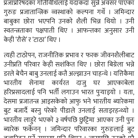
प्रजाप्ररिषदका गतिविधिलाई यदाकदा सुन्ने अवसर पाएका
गुरुङ प्रजातान्त्रिक व्वस्थाको कल्पना गर्थे । जमिन्दार
बाबुका छोरा भएपनि उनको शैली भिन्न थियो । उनी
स्वतन्त्रताका पक्षपाती थिए । आफन्तका अनुसार उनी
केही ‘रौसे’ र ‘टाठा’ थिए ।
त्यही टाठोपन, राजनीतिक प्रभाव र फरक जीवनशैलीबाट
उनीप्रति परिवार केही सशंकित थिए । छोरा बिग्रेला भन्ने
डरले बेचैन बाबु उनलाई कतै अल्झाउन चाहन्थे । यत्तिकैमा
भारतीय सेनामा कार्यरत दाजु घर आएकाबेला
हरिप्रसादलाई पनि भर्ती लगाउन भारत पुर्‍याइयो । यता,
देसमा प्रजातन्त्र आइसकेको आफु भने भारतीय ब्यारेकमा
बुट बजार्दै बस्नु परेको पीडाले उनलाई सताइरहन्थ्यो ।
भारतीय लाहुरे भएको ३ वर्षपछि छुट्टिमा आएका उनी पुनः
ब्यारेक फर्केनन् । जमिन्दार परिवारका गुरुङलाई बुट