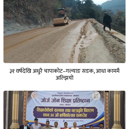
३१ वर्षदेखि अधुरै चापाकोट–गल्याङ सडक, आधा काममै
अल्झियो