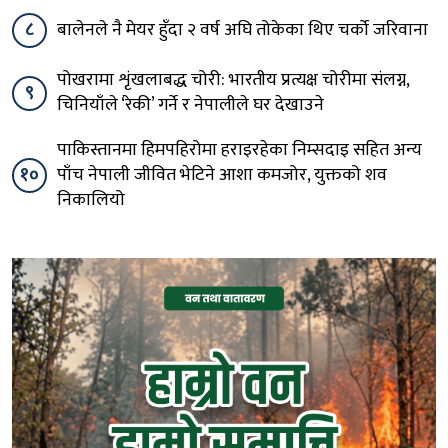
८
बालेनले नै मेयर हुँदा २ वर्ष अघि तोकेका थिए चर्को जरिवाना
पोखरामा शृंखलाबद्ध चोरी: भारतीय प्रत्यक्ष चोरीमा संलग्न,
९
चिनियाँले ‘रेकी’ गर्ने र नेपालीले घर देखाउने
पाकिस्तानमा हिमपहिरोमा हराइरहेका निम्सदाइ सहित अन्य
१०
पाँच नेपाली जीवित भेटिने आशा कमजोर, युक्तको शव
निकालियो