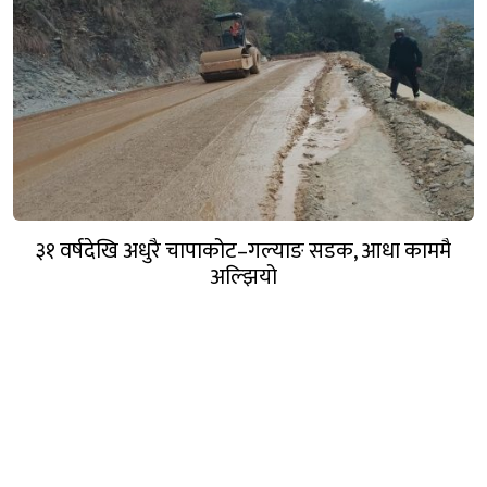
३१ वर्षदेखि अधुरै चापाकोट–गल्याङ सडक, आधा काममै
अल्झियो
गण्डक नेपाल मिडिया प्रा.लि.