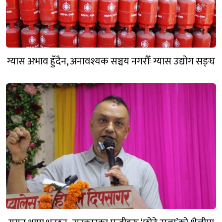
ग्यास अभाव हुँदैन, अनावश्यक सञ्चय नगरौँः ग्यास उद्योग सङ्घ