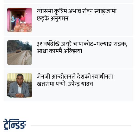
ग्यासमा कृत्रिम अभाव रोक्न स्याङ्जामा
छड्के अनुगमन
३१ वर्षदेखि अधुरै चापाकोट–गल्याङ सडक,
आधा काममै अल्झियो
जेनजी आन्दोलनले देशको स्वाधीनता
खतरामा पर्‍यो: उपेन्द्र यादव
ट्रेन्डिङ