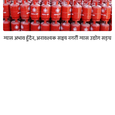
ग्यास अभाव हुँदैन, अनावश्यक सञ्चय नगरौँः ग्यास उद्योग सङ्घ
गण्डक नेपाल मिडिया प्रा.लि.
पोखरा, नेपाल
सम्पर्कः +९७७ ६१५७६२९१
भाइबर/ह्वाट्सएप्ः +९७७ ९८०६५६१४४२