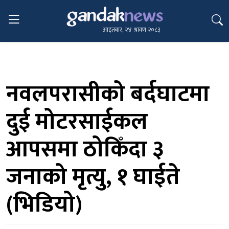
आइतबार, २४ श्रावण २०८३
नवलपरासीको बर्दघाटमा
दुई मोटरसाईकल
आपसमा ठोकिँदा ३
जनाको मृत्यु, १ घाईते
(भिडियो)