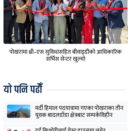
पोखरामा थ्री–एस सुविधासहित बीवाइडीको आधिकारिक
सर्भिस सेन्टर खुल्यो
यो पनि पढौँ
मर्दी हिमाल पदयात्रामा गएका पोखराका तीन
युवक बादलडाँडा क्षेत्रबाट सम्पर्कविहीन
दुई किशोरीलाई गेस्ट हाउसमा लगेर