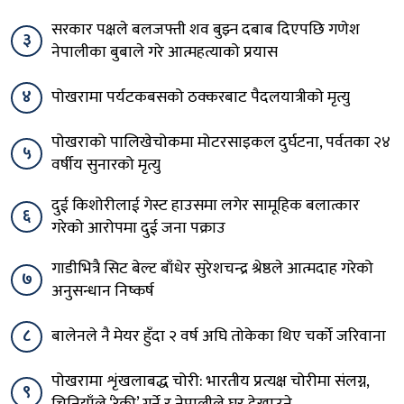
सरकार पक्षले बलजफ्ती शव बुझ्न दबाब दिएपछि गणेश
३
नेपालीका बुबाले गरे आत्महत्याको प्रयास
४
पोखरामा पर्यटकबसको ठक्करबाट पैदलयात्रीको मृत्यु
पोखराको पालिखेचोकमा मोटरसाइकल दुर्घटना, पर्वतका २४
५
वर्षीय सुनारको मृत्यु
दुई किशोरीलाई गेस्ट हाउसमा लगेर सामूहिक बलात्कार
६
गरेको आरोपमा दुई जना पक्राउ
गाडीभित्रै सिट बेल्ट बाँधेर सुरेशचन्द्र श्रेष्ठले आत्मदाह गरेको
७
अनुसन्धान निष्कर्ष
८
बालेनले नै मेयर हुँदा २ वर्ष अघि तोकेका थिए चर्को जरिवाना
पोखरामा शृंखलाबद्ध चोरी: भारतीय प्रत्यक्ष चोरीमा संलग्न,
९
चिनियाँले ‘रेकी’ गर्ने र नेपालीले घर देखाउने