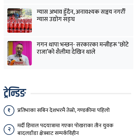
ग्यास अभाव हुँदैन, अनावश्यक सञ्चय नगरौँः
ग्यास उद्योग सङ्घ
गगन थापा भन्छन्- सरकारका मन्त्रीहरू ‘छोटे
राजा’को शैलीमा देखिन थाले
ट्रेन्डिङ
१
प्रतिभाका सबिन देशभरमै तेस्रो, गण्डकीमा पहिलो
मर्दी हिमाल पदयात्रामा गएका पोखराका तीन युवक
२
बादलडाँडा क्षेत्रबाट सम्पर्कविहीन