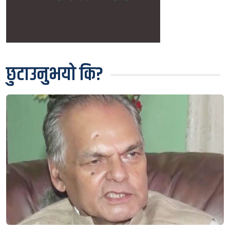
छुटाउनुभयो कि?