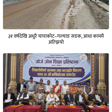
३१ वर्षदेखि अधुरै चापाकोट–गल्याङ सडक, आधा काममै
अल्झियो