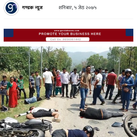
गण्डक न्यूज
शनिबार, ५ जेठ २०७५