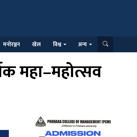
मनोरञ्जन
खेल
विश्व
अन्य
्मिक महा–महोत्सव