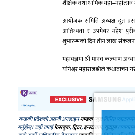
शैक्षिक तथा धार्मिक महा–महोत्सव 
आयोजक समिति अध्यक्ष दुत प्रसा
आतिथ्यता र उपमेयर महेश पुरी
शुभारम्भको दिन तीन लाख संकलन
महायज्ञमा श्री मानव कल्याण अध्या
योगेश्वर महाराजश्रीले कथावाचन गर
गण्डकी प्रदेशको अग्रणी अनलाइन
गण्डक न्यूज
विभिन्न प्लाटफर्म
गर्नुहोस्। जहाँ तपाईँ
फेसबुक
,
ट्विटर
,
इन्स्टाग्राम
,
यूट्युब
लगायतमा प