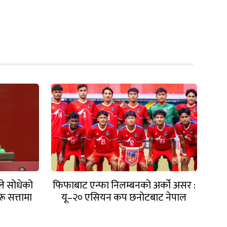
ले सोधेको
फिफाबाट एन्फा निलम्बनको अर्को असर :
हरू सत्तामा
यू–२० एसियन कप छनोटबाट नेपाल
ो यो ?
बाहिरियो