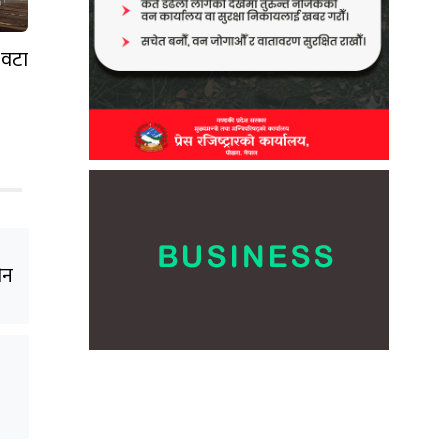
 वटा
ीन