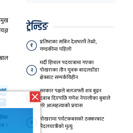
अनुमति
रमुख
ट्रेन्डिङ
यज्ञ
प्रतिभाका सबिन देशभरमै तेस्रो,
१
गण्डकीमा पहिलो
 बाल
मर्दी हिमाल पदयात्रामा गएका
२
पोखराका तीन युवक बादलडाँडा
क्षेत्रबाट सम्पर्कविहीन
सरकार पक्षले बलजफ्ती शव बुझ्न
३
दबाब दिएपछि गणेश नेपालीका बुबाले
गरे आत्महत्याको प्रयास
्लिक
पोखरामा पर्यटकबसको ठक्करबाट
४
ूज
र
पैदलयात्रीको मृत्यु