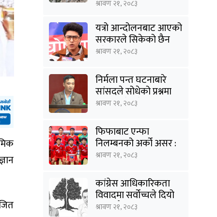
किसानलाई दोहोरो मार
श्रावण २१, २०८३
यत्रो आन्दोलनबाट आएको
सरकारले सिकेको छैन
भने सिकून्, क्षमता भएन
श्रावण २१, २०८३
कि विवेक भएन कि के
भएन ?: मिराज ढुंगाना
निर्मला पन्त घटनाबारे
सांसदले सोधेको प्रश्नमा
गृहमन्त्रीले भने- हजुरहरू
श्रावण २१, २०८३
सत्तामा हुँदाखेरि किन
नगर्नुभएको यो ?
फिफाबाट एन्फा
निलम्बनको अर्को असर :
यमिक
यू–२० एसियन कप
श्रावण २१, २०८३
्ञान
छनोटबाट नेपाल बाहिरियो
कांग्रेस आधिकारिकता
विवादमा सर्वोच्चले दियो
ोजित
सुरूबाटै पुनरावलोकन
श्रावण २१, २०८३