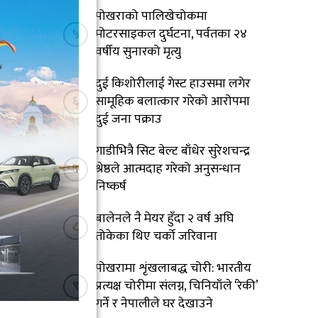
पोखराको पालिखेचोकमा
५
मोटरसाइकल दुर्घटना, पर्वतका २४
वर्षीय सुनारको मृत्यु
दुई किशोरीलाई गेस्ट हाउसमा लगेर
६
सामूहिक बलात्कार गरेको आरोपमा
दुई जना पक्राउ
गाडीभित्रै सिट बेल्ट बाँधेर सुरेशचन्द्र
७
श्रेष्ठले आत्मदाह गरेको अनुसन्धान
निष्कर्ष
बालेनले नै मेयर हुँदा २ वर्ष अघि
८
तोकेका थिए चर्को जरिवाना
पोखरामा शृंखलाबद्ध चोरी: भारतीय
९
प्रत्यक्ष चोरीमा संलग्न, चिनियाँले ‘रेकी’
गर्ने र नेपालीले घर देखाउने