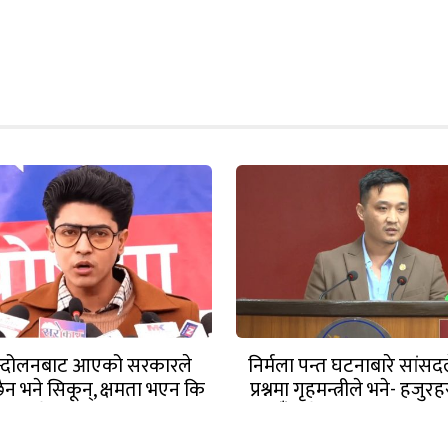
आन्दोलनबाट आएको सरकारले
निर्मला पन्त घटनाबारे सांसद
न भने सिकून्, क्षमता भएन कि
प्रश्नमा गृहमन्त्रीले भने- हजुर
 कि के भएन ?: मिराज ढुंगाना
हुँदाखेरि किन नगर्नुभएक