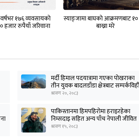
ा वर्षभर १७६ व्यवसायको
स्याङ्जामा बाघको आक्रमणबाट १०
० हजार रुपैयाँ जरिवाना
बाख्रा मरे
मर्दी हिमाल पदयात्रामा गएका पोखराका
तीन युवक बादलडाँडा क्षेत्रबाट सम्पर्कविह
श्रावण २०, २०८३
पाकिस्तानमा हिमपहिरोमा हराइरहेका
जना
निम्सदाइ सहित अन्य पाँच नेपाली जीवित
भेटिने आशा कमजोर, युक्तको शव
श्रावण १५, २०८३
निकालियो