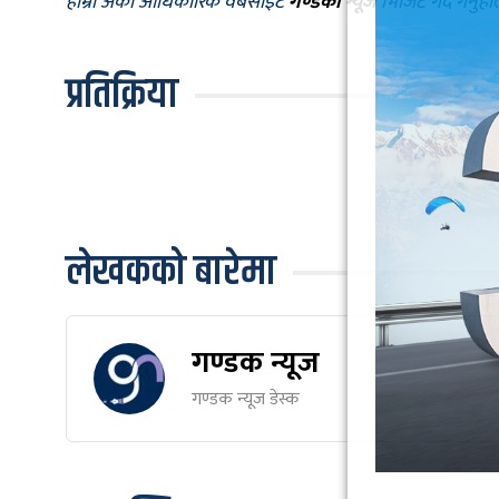
हाम्रो अर्को आधिकारिक वेबसाइट
गण्डकी न्यूज
भिजिट गर्दै गर्नुह
प्रतिक्रिया
लेखकको बारेमा
गण्डक न्यूज
गण्डक न्यूज डेस्क