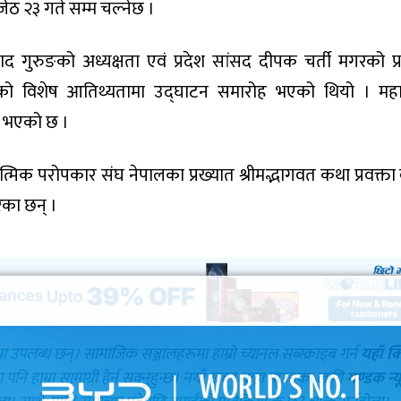
जेठ २३ गते सम्म चल्नेछ ।
द गुरुङको अध्यक्षता एवं प्रदेश सांसद दीपक चर्ती मगरको प्
को विशेष आतिथ्यतामा उद्घाटन समारोह भएको थियो । महा
 भएको छ ।
त्मिक परोपकार संघ नेपालका प्रख्यात श्रीमद्भागवत कथा प्रवक्ता
ेका छन् ।
मा उपलब्ध छन्। सामाजिक सञ्जालहरूमा हाम्रो च्यानल सब्स्क्राइब गर्न
यहाँ क
नि हाम्रा सामाग्री हेर्न सक्नुहुन्छ। नयाँ खबर थाहा पाउनका लागि
गण्डक न्य