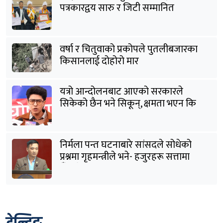
पत्रकारद्वय सारु र जिटी सम्मानित
वर्षा र चितुवाको प्रकोपले पुतलीबजारका
किसानलाई दोहोरो मार
यत्रो आन्दोलनबाट आएको सरकारले
सिकेको छैन भने सिकून्, क्षमता भएन कि
विवेक भएन कि के भएन ?: मिराज ढुंगाना
निर्मला पन्त घटनाबारे सांसदले सोधेको
प्रश्नमा गृहमन्त्रीले भने- हजुरहरू सत्तामा
हुँदाखेरि किन नगर्नुभएको यो ?