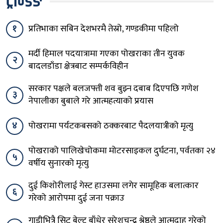
ट्रेन्डिङ
१
प्रतिभाका सबिन देशभरमै तेस्रो, गण्डकीमा पहिलो
मर्दी हिमाल पदयात्रामा गएका पोखराका तीन युवक
२
बादलडाँडा क्षेत्रबाट सम्पर्कविहीन
सरकार पक्षले बलजफ्ती शव बुझ्न दबाब दिएपछि गणेश
३
नेपालीका बुबाले गरे आत्महत्याको प्रयास
४
पोखरामा पर्यटकबसको ठक्करबाट पैदलयात्रीको मृत्यु
पोखराको पालिखेचोकमा मोटरसाइकल दुर्घटना, पर्वतका २४
५
वर्षीय सुनारको मृत्यु
दुई किशोरीलाई गेस्ट हाउसमा लगेर सामूहिक बलात्कार
६
गरेको आरोपमा दुई जना पक्राउ
गाडीभित्रै सिट बेल्ट बाँधेर सुरेशचन्द्र श्रेष्ठले आत्मदाह गरेको