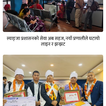
स्याङ्जा प्रशासनको सेवा अब सहज, नयाँ प्रणालीले घटायो
लाइन र झन्झट