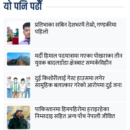
यो पनि पढौँ
प्रतिभाका सबिन देशभरमै तेस्रो, गण्डकीमा
पहिलो
मर्दी हिमाल पदयात्रामा गएका पोखराका तीन
युवक बादलडाँडा क्षेत्रबाट सम्पर्कविहीन
दुई किशोरीलाई गेस्ट हाउसमा लगेर
सामूहिक बलात्कार गरेको आरोपमा दुई जना
पक्राउ
पाकिस्तानमा हिमपहिरोमा हराइरहेका
निम्सदाइ सहित अन्य पाँच नेपाली जीवित
भेटिने आशा कमजोर, युक्तको शव निकालियो