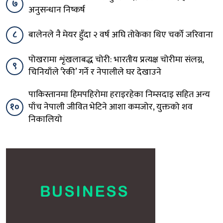
७
अनुसन्धान निष्कर्ष
८
बालेनले नै मेयर हुँदा २ वर्ष अघि तोकेका थिए चर्को जरिवाना
पोखरामा शृंखलाबद्ध चोरी: भारतीय प्रत्यक्ष चोरीमा संलग्न,
९
चिनियाँले ‘रेकी’ गर्ने र नेपालीले घर देखाउने
पाकिस्तानमा हिमपहिरोमा हराइरहेका निम्सदाइ सहित अन्य
१०
पाँच नेपाली जीवित भेटिने आशा कमजोर, युक्तको शव
निकालियो