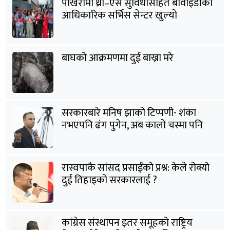
पोखरामा थ्री–एस सुविधासहित बीवाइडीको
आधिकारिक सर्भिस सेन्टर खुल्यो
बाघको आक्रमणमा दुई बाख्रा मरे
सरकारबारे मनिष झाको टिप्पणी- शंका
नभएपनि ढंग पुगेन, अब कालो चस्मा पनि
हटाउनुपर्छ
रास्वपाकै सांसद प्रसाईंको प्रश्न: केले रोक्यो
दुई तिहाइको सरकारलाई ?
कांग्रेस संस्थापन इतर समूहको राष्ट्रिय