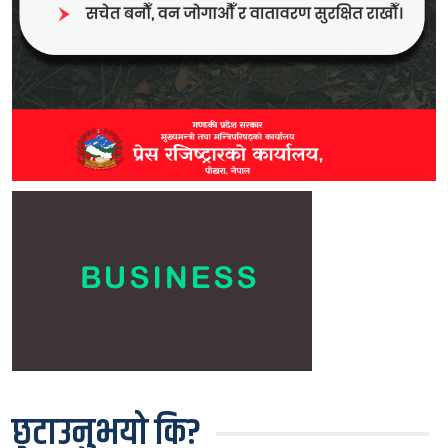
छुटाउनुभयो कि?