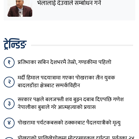
भेलालाई देउवाले सम्बोधन गर्ने
ट्रेन्डिङ
१
प्रतिभाका सबिन देशभरमै तेस्रो, गण्डकीमा पहिलो
मर्दी हिमाल पदयात्रामा गएका पोखराका तीन युवक
२
बादलडाँडा क्षेत्रबाट सम्पर्कविहीन
सरकार पक्षले बलजफ्ती शव बुझ्न दबाब दिएपछि गणेश
३
नेपालीका बुबाले गरे आत्महत्याको प्रयास
४
पोखरामा पर्यटकबसको ठक्करबाट पैदलयात्रीको मृत्यु
पोखराको पालिखेचोकमा मोटरसाइकल दुर्घटना, पर्वतका २४