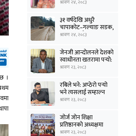
अनुगमन
श्रावण २४, २०८३
३१ वर्षदेखि अधुरै
चापाकोट–गल्याङ सडक,
आधा काममै अल्झियो
श्रावण २४, २०८३
जेनजी आन्दोलनले देशको
स्वाधीनता खतरामा पर्‍यो:
उपेन्द्र यादव
श्रावण २३, २०८३
 छ ।
रबिले भने: अप्ठेरो पर्‍यो
्रथम
भने त्यसलाई सम्हाल्न
िवमा
सक्ने गार्जियनसिप हाम्रो
श्रावण २३, २०८३
पार्टीसँग छ
थापा
जोर्ज जोन शिक्षा
प्रतिष्ठानको अध्यक्षमा
विनोद कायस्थ, पाँच
श्रावण २३, २०८३