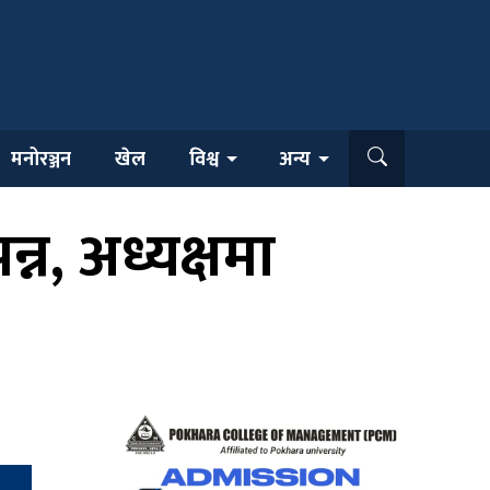
मनोरञ्जन
खेल
विश्व
अन्य
्न, अध्यक्षमा