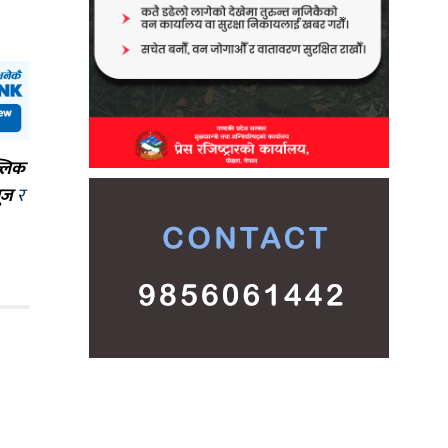
्लिक
ूज
र