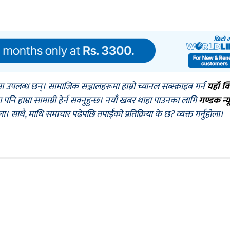
मा उपलब्ध छन्। सामाजिक सञ्जालहरूमा हाम्रो च्यानल सब्स्क्राइब गर्न
यहाँ क
नि हाम्रा सामाग्री हेर्न सक्नुहुन्छ। नयाँ खबर थाहा पाउनका लागि
गण्डक न्य
ोला। साथै, माथि समाचार पढेपछि तपाईँको प्रतिक्रिया के छ? व्यक्त गर्नुहोला।