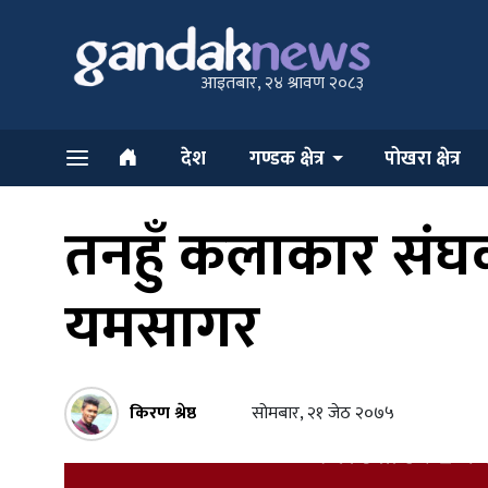
आइतबार, २४ श्रावण २०८३
देश
गण्डक क्षेत्र
पोखरा क्षेत्र
तनहुँ कलाकार संघको
यमसागर
किरण श्रेष्ठ
सोमबार, २१ जेठ २०७५