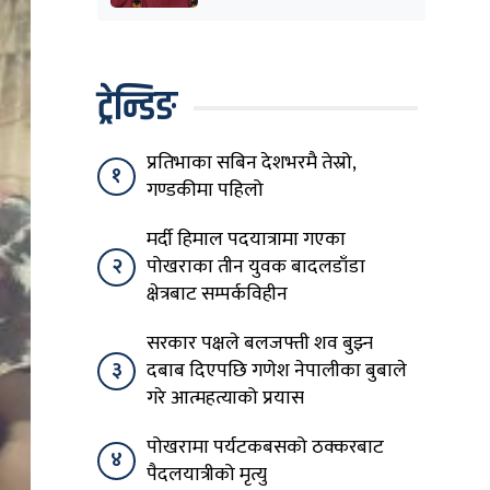
शिक्षासेवी सम्मानित
ट्रेन्डिङ
प्रतिभाका सबिन देशभरमै तेस्रो,
१
गण्डकीमा पहिलो
मर्दी हिमाल पदयात्रामा गएका
२
पोखराका तीन युवक बादलडाँडा
क्षेत्रबाट सम्पर्कविहीन
सरकार पक्षले बलजफ्ती शव बुझ्न
३
दबाब दिएपछि गणेश नेपालीका बुबाले
गरे आत्महत्याको प्रयास
पोखरामा पर्यटकबसको ठक्करबाट
४
पैदलयात्रीको मृत्यु