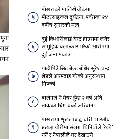
पोखराको पालिखेचोकमा
५
मोटरसाइकल दुर्घटना, पर्वतका २४
वर्षीय सुनारको मृत्यु
मुना
दुई किशोरीलाई गेस्ट हाउसमा लगेर
६
सामूहिक बलात्कार गरेको आरोपमा
ुमार
दुई जना पक्राउ
ई चयन
गाडीभित्रै सिट बेल्ट बाँधेर सुरेशचन्द्र
७
श्रेष्ठले आत्मदाह गरेको अनुसन्धान
निष्कर्ष
बालेनले नै मेयर हुँदा २ वर्ष अघि
८
तोकेका थिए चर्को जरिवाना
पोखरामा शृंखलाबद्ध चोरी: भारतीय
९
प्रत्यक्ष चोरीमा संलग्न, चिनियाँले ‘रेकी’
गर्ने र नेपालीले घर देखाउने