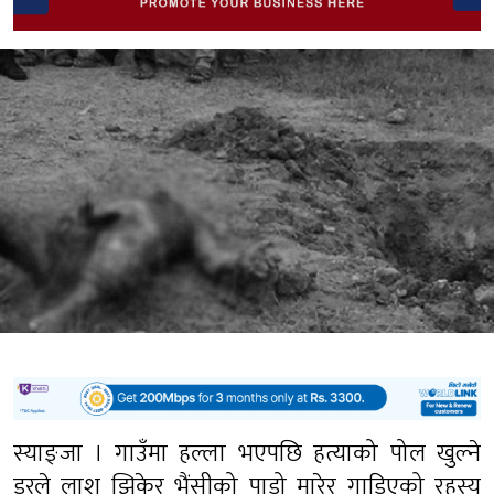
स्याङ्जा । गाउँमा हल्ला भएपछि हत्याको पोल खुल्ने
डरले लाश झिकेर भैंसीको पाडो मारेर गाडिएको रहस्य