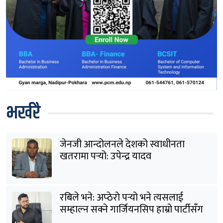
भर्खरै
जेनजी आन्दोलनले देशको स्वाधीनता
खतरामा पर्‍यो: उपेन्द्र यादव
रबिले भने: अप्ठेरो पर्‍यो भने त्यसलाई
सम्हाल्न सक्ने गार्जियनसिप हाम्रो पार्टीसँग
छ