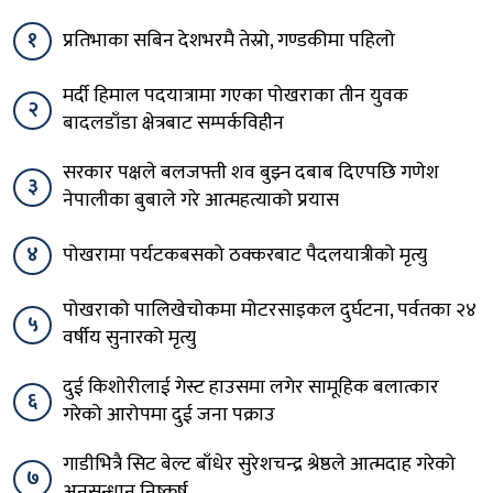
१
प्रतिभाका सबिन देशभरमै तेस्रो, गण्डकीमा पहिलो
मर्दी हिमाल पदयात्रामा गएका पोखराका तीन युवक
२
बादलडाँडा क्षेत्रबाट सम्पर्कविहीन
सरकार पक्षले बलजफ्ती शव बुझ्न दबाब दिएपछि गणेश
३
नेपालीका बुबाले गरे आत्महत्याको प्रयास
४
पोखरामा पर्यटकबसको ठक्करबाट पैदलयात्रीको मृत्यु
पोखराको पालिखेचोकमा मोटरसाइकल दुर्घटना, पर्वतका २४
५
वर्षीय सुनारको मृत्यु
दुई किशोरीलाई गेस्ट हाउसमा लगेर सामूहिक बलात्कार
६
गरेको आरोपमा दुई जना पक्राउ
गाडीभित्रै सिट बेल्ट बाँधेर सुरेशचन्द्र श्रेष्ठले आत्मदाह गरेको
७
अनुसन्धान निष्कर्ष