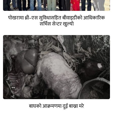
पोखरामा थ्री–एस सुविधासहित बीवाइडीको आधिकारिक
सर्भिस सेन्टर खुल्यो
बाघको आक्रमणमा दुई बाख्रा मरे