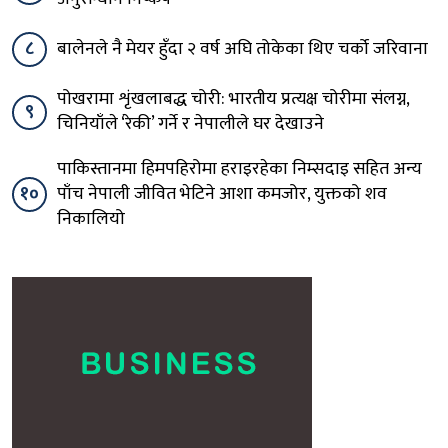
८
बालेनले नै मेयर हुँदा २ वर्ष अघि तोकेका थिए चर्को जरिवाना
पोखरामा शृंखलाबद्ध चोरी: भारतीय प्रत्यक्ष चोरीमा संलग्न,
९
चिनियाँले ‘रेकी’ गर्ने र नेपालीले घर देखाउने
पाकिस्तानमा हिमपहिरोमा हराइरहेका निम्सदाइ सहित अन्य
१०
पाँच नेपाली जीवित भेटिने आशा कमजोर, युक्तको शव
निकालियो