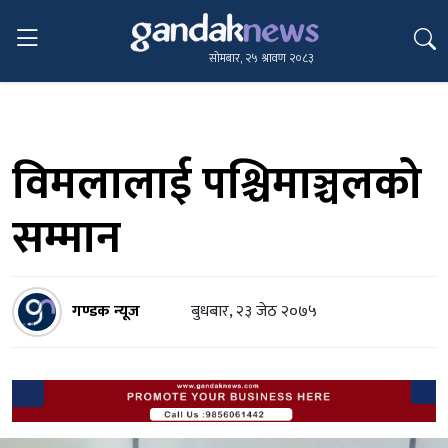
सोमबार, २५ श्रावण २०८३
विमलालाई पश्चिमाञ्चलको
सम्मान
गण्डक न्यूज
बुधबार, २३ जेठ २०७५