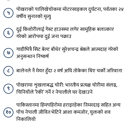
पोखराको पालिखेचोकमा मोटरसाइकल दुर्घटना, पर्वतका २४
५
वर्षीय सुनारको मृत्यु
दुई किशोरीलाई गेस्ट हाउसमा लगेर सामूहिक बलात्कार
६
गरेको आरोपमा दुई जना पक्राउ
गाडीभित्रै सिट बेल्ट बाँधेर सुरेशचन्द्र श्रेष्ठले आत्मदाह गरेको
७
अनुसन्धान निष्कर्ष
८
बालेनले नै मेयर हुँदा २ वर्ष अघि तोकेका थिए चर्को जरिवाना
पोखरामा शृंखलाबद्ध चोरी: भारतीय प्रत्यक्ष चोरीमा संलग्न,
९
चिनियाँले ‘रेकी’ गर्ने र नेपालीले घर देखाउने
पाकिस्तानमा हिमपहिरोमा हराइरहेका निम्सदाइ सहित अन्य
१०
पाँच नेपाली जीवित भेटिने आशा कमजोर, युक्तको शव
निकालियो