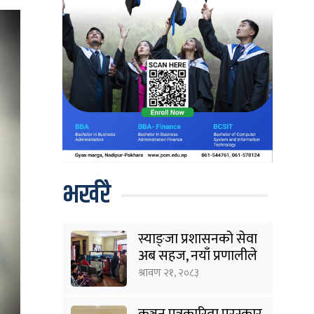
भर्खरै
स्याङ्जा प्रशासनको सेवा
अब सहज, नयाँ प्रणालीले
घटायो लाइन र झन्झट
श्रावण २१, २०८३
कञ्चन पत्रकारिता पुरस्कार