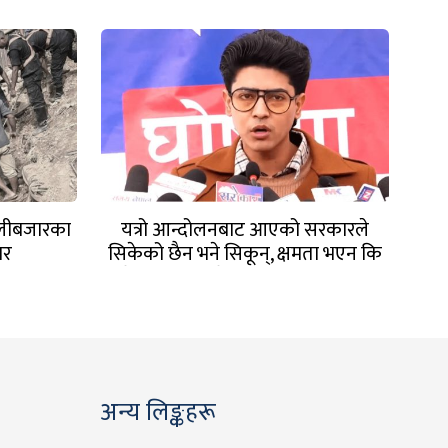
ुतलीबजारका
यत्रो आन्दोलनबाट आएको सरकारले
ार
सिकेको छैन भने सिकून्, क्षमता भएन कि
विवेक भएन कि के भएन ?: मिराज ढुंगाना
अन्य लिङ्कहरू