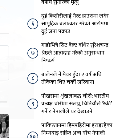
वर्षीय सुनारको मृत्यु
दुई किशोरीलाई गेस्ट हाउसमा लगेर
६
सामूहिक बलात्कार गरेको आरोपमा
दुई जना पक्राउ
गाडीभित्रै सिट बेल्ट बाँधेर सुरेशचन्द्र
७
श्रेष्ठले आत्मदाह गरेको अनुसन्धान
निष्कर्ष
बालेनले नै मेयर हुँदा २ वर्ष अघि
८
तोकेका थिए चर्को जरिवाना
पोखरामा शृंखलाबद्ध चोरी: भारतीय
९
प्रत्यक्ष चोरीमा संलग्न, चिनियाँले ‘रेकी’
गर्ने र नेपालीले घर देखाउने
पाकिस्तानमा हिमपहिरोमा हराइरहेका
निम्सदाइ सहित अन्य पाँच नेपाली
१०