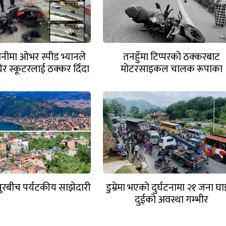
ानीमा ओभर स्पीड भ्यानले
तनहुँमा टिप्परको ठक्करबाट
ेर स्कूटरलाई ठक्कर दिँदा
मोटरसाइकल चालक रूपाका
दुईको मृत्यु
धर्मराजको मृत्यु
पुरबीच पर्यटकीय साझेदारी
डुम्रेमा भएको दुर्घटनामा २१ जना घा
दुईको अवस्था गम्भीर