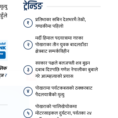
ट्रेन्डिङ
त्यु
ुँले
प्रतिभाका सबिन देशभरमै तेस्रो,
१
गण्डकीमा पहिलो
मर्दी हिमाल पदयात्रामा गएका
२
पोखराका तीन युवक बादलडाँडा
क्षेत्रबाट सम्पर्कविहीन
सरकार पक्षले बलजफ्ती शव बुझ्न
्लिक
३
दबाब दिएपछि गणेश नेपालीका बुबाले
ूज
र
गरे आत्महत्याको प्रयास
पोखरामा पर्यटकबसको ठक्करबाट
४
पैदलयात्रीको मृत्यु
पोखराको पालिखेचोकमा
५
मोटरसाइकल दुर्घटना, पर्वतका २४