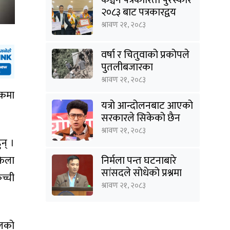
२०८३ बाट पत्रकारद्वय
सारु र जिटी सम्मानित
श्रावण २१, २०८३
वर्षा र चितुवाको प्रकोपले
पुतलीबजारका
किसानलाई दोहोरो मार
श्रावण २१, २०८३
डकमा
यत्रो आन्दोलनबाट आएको
सरकारले सिकेको छैन
भने सिकून्, क्षमता भएन
श्रावण २१, २०८३
कि विवेक भएन कि के
न् ।
भएन ?: मिराज ढुंगाना
फेला
निर्मला पन्त घटनाबारे
सांसदले सोधेको प्रश्नमा
च्ची
गृहमन्त्रीले भने- हजुरहरू
श्रावण २१, २०८३
सत्तामा हुँदाखेरि किन
नगर्नुभएको यो ?
ालको