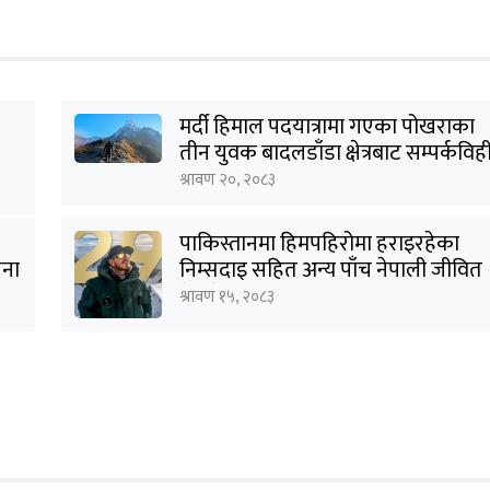
मर्दी हिमाल पदयात्रामा गएका पोखराका
तीन युवक बादलडाँडा क्षेत्रबाट सम्पर्कविह
श्रावण २०, २०८३
पाकिस्तानमा हिमपहिरोमा हराइरहेका
जना
निम्सदाइ सहित अन्य पाँच नेपाली जीवित
भेटिने आशा कमजोर, युक्तको शव
श्रावण १५, २०८३
निकालियो