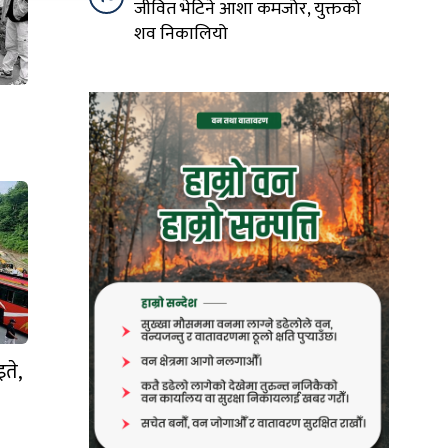
जीवित भेटिने आशा कमजोर, युक्तको
शव निकालियो
इते,