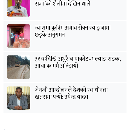
राजा’को शैलीमा देखिन थाले
ग्यासमा कृत्रिम अभाव रोक्न स्याङ्जामा
छड्के अनुगमन
३१ वर्षदेखि अधुरै चापाकोट–गल्याङ सडक,
आधा काममै अल्झियो
जेनजी आन्दोलनले देशको स्वाधीनता
खतरामा पर्‍यो: उपेन्द्र यादव