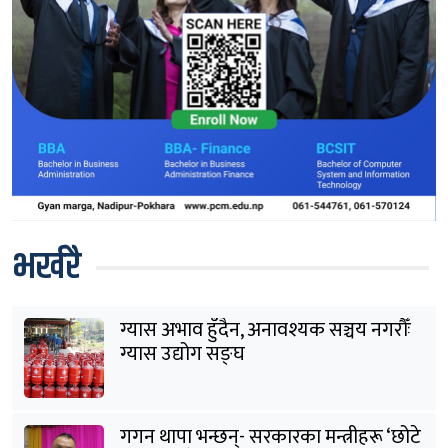
भर्खरै
ग्यास अभाव हुँदैन, अनावश्यक सञ्चय नगरौँः
ग्यास उद्योग सङ्घ
गगन थापा भन्छन्- सरकारका मन्त्रीहरू ‘छोटे