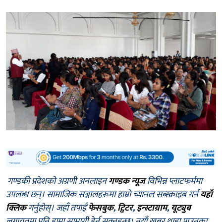
गण्डकी प्रदेशको अग्रणी अनलाइन
गण्डक न्यूज
विभिन्न प्लाटफर्ममा
उपलब्ध छन्। सामाजिक सञ्जालहरूमा हाम्रो च्यानल सब्स्क्राइब गर्न
यहाँ
क्लिक
गर्नुहोस्। जहाँ तपाईँ
फेसबुक
,
ट्विटर
,
इन्स्टाग्राम
,
यूट्युब
लगायतमा पनि हाम्रा सामाग्री हेर्न सक्नुहुन्छ। नयाँ खबर थाहा पाउनका