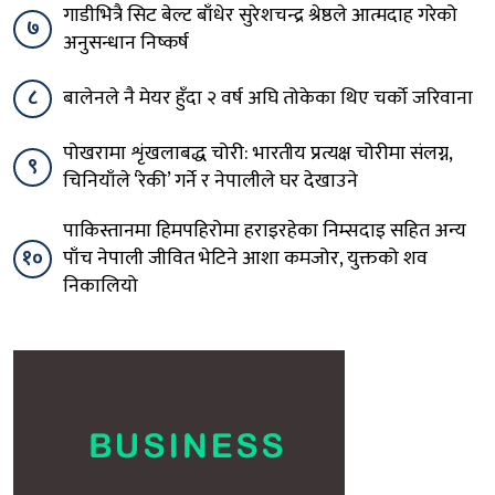
गाडीभित्रै सिट बेल्ट बाँधेर सुरेशचन्द्र श्रेष्ठले आत्मदाह गरेको
७
अनुसन्धान निष्कर्ष
८
बालेनले नै मेयर हुँदा २ वर्ष अघि तोकेका थिए चर्को जरिवाना
पोखरामा शृंखलाबद्ध चोरी: भारतीय प्रत्यक्ष चोरीमा संलग्न,
९
चिनियाँले ‘रेकी’ गर्ने र नेपालीले घर देखाउने
पाकिस्तानमा हिमपहिरोमा हराइरहेका निम्सदाइ सहित अन्य
१०
पाँच नेपाली जीवित भेटिने आशा कमजोर, युक्तको शव
निकालियो