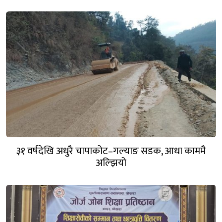
३१ वर्षदेखि अधुरै चापाकोट–गल्याङ सडक, आधा काममै
अल्झियो