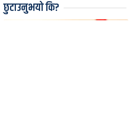
छुटाउनुभयो कि?
रास्वपाकै सांसद प्रसाईंको प्रश्न: केले रोक्यो दुई तिहाइको
सरकारलाई ?