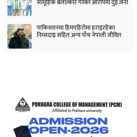
सामूहिक बलात्कार गरेको आरोपमा दुई जना
पक्राउ
पाकिस्तानमा हिमपहिरोमा हराइरहेका
निम्सदाइ सहित अन्य पाँच नेपाली जीवित
भेटिने आशा कमजोर, युक्तको शव निकालियो