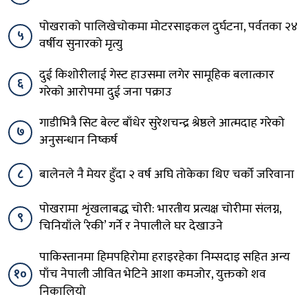
पोखराको पालिखेचोकमा मोटरसाइकल दुर्घटना, पर्वतका २४
५
वर्षीय सुनारको मृत्यु
दुई किशोरीलाई गेस्ट हाउसमा लगेर सामूहिक बलात्कार
६
गरेको आरोपमा दुई जना पक्राउ
गाडीभित्रै सिट बेल्ट बाँधेर सुरेशचन्द्र श्रेष्ठले आत्मदाह गरेको
७
अनुसन्धान निष्कर्ष
८
बालेनले नै मेयर हुँदा २ वर्ष अघि तोकेका थिए चर्को जरिवाना
पोखरामा शृंखलाबद्ध चोरी: भारतीय प्रत्यक्ष चोरीमा संलग्न,
९
चिनियाँले ‘रेकी’ गर्ने र नेपालीले घर देखाउने
पाकिस्तानमा हिमपहिरोमा हराइरहेका निम्सदाइ सहित अन्य
१०
पाँच नेपाली जीवित भेटिने आशा कमजोर, युक्तको शव
निकालियो