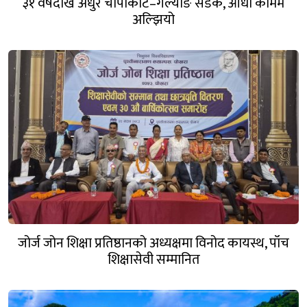
३१ वर्षदेखि अधुरै चापाकोट–गल्याङ सडक, आधा काममै
अल्झियो
जोर्ज जोन शिक्षा प्रतिष्ठानको अध्यक्षमा विनोद कायस्थ, पाँच
शिक्षासेवी सम्मानित