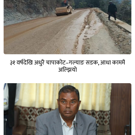
३१ वर्षदेखि अधुरै चापाकोट–गल्याङ सडक, आधा काममै
अल्झियो