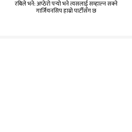
रबिले भने: अप्ठेरो पर्‍यो भने त्यसलाई सम्हाल्न सक्ने
गार्जियनसिप हाम्रो पार्टीसँग छ
गण्डक नेपाल मिडिया प्रा.लि.
पोखरा, नेपाल
सम्पर्कः +९७७ ६१५७६२९१
भाइबर/ह्वाट्सएप्ः +९७७ ९८०६५६१४४२
ईमेल:
gandakmedia@gmail.com
[Official]
gandaknews@gmail.com
[News]
news@gandaknews.com