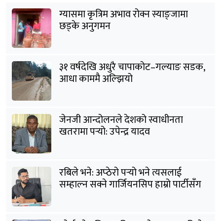
ग्यासमा कृत्रिम अभाव रोक्न स्याङ्जामा
छड्के अनुगमन
३१ वर्षदेखि अधुरै चापाकोट–गल्याङ सडक,
आधा काममै अल्झियो
जेनजी आन्दोलनले देशको स्वाधीनता
खतरामा पर्‍यो: उपेन्द्र यादव
रबिले भने: अप्ठेरो पर्‍यो भने त्यसलाई
सम्हाल्न सक्ने गार्जियनसिप हाम्रो पार्टीसँग
छ