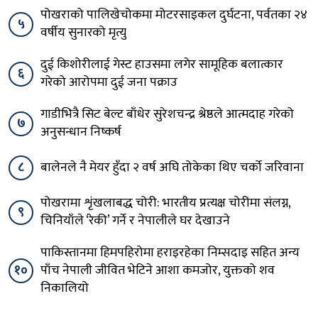
पोखराको पालिखेचोकमा मोटरसाइकल दुर्घटना, पर्वतका २४
५
वर्षीय सुनारको मृत्यु
दुई किशोरीलाई गेस्ट हाउसमा लगेर सामूहिक बलात्कार
६
गरेको आरोपमा दुई जना पक्राउ
गाडीभित्रै सिट बेल्ट बाँधेर सुरेशचन्द्र श्रेष्ठले आत्मदाह गरेको
७
अनुसन्धान निष्कर्ष
८
बालेनले नै मेयर हुँदा २ वर्ष अघि तोकेका थिए चर्को जरिवाना
पोखरामा शृंखलाबद्ध चोरी: भारतीय प्रत्यक्ष चोरीमा संलग्न,
९
चिनियाँले ‘रेकी’ गर्ने र नेपालीले घर देखाउने
पाकिस्तानमा हिमपहिरोमा हराइरहेका निम्सदाइ सहित अन्य
१०
पाँच नेपाली जीवित भेटिने आशा कमजोर, युक्तको शव
निकालियो