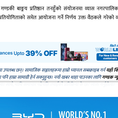
ण्डकी बाङ्मय प्रतिष्ठान तनहुँको संयोजनमा व्यास नगरपालि
रतियोगिताको समेत आयोजना गर्ने निर्णय उक्त वैठकले गरेको व
मा उपलब्ध छन्। सामाजिक सञ्जालहरूमा हाम्रो च्यानल सब्स्क्राइब गर्न
यहाँ क
नि हाम्रा सामाग्री हेर्न सक्नुहुन्छ। नयाँ खबर थाहा पाउनका लागि
गण्डक न्य
ोला। साथै, माथि समाचार पढेपछि तपाईँको प्रतिक्रिया के छ? व्यक्त गर्नुहोला।