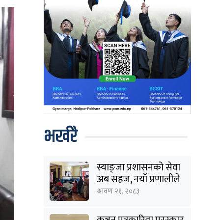
भर्खरै
स्याङ्जा प्रशासनको सेवा
अब सहज, नयाँ प्रणालीले
घटायो लाइन र झन्झट
श्रावण २१, २०८३
कञ्चन पत्रकारिता पुरस्कार