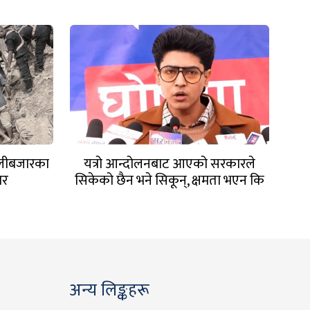
ुतलीबजारका
यत्रो आन्दोलनबाट आएको सरकारले
ार
सिकेको छैन भने सिकून्, क्षमता भएन कि
विवेक भएन कि के भएन ?: मिराज ढुंगाना
अन्य लिङ्कहरू