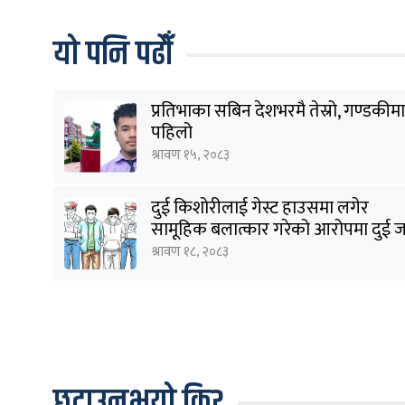
यो पनि पढौँ
प्रतिभाका सबिन देशभरमै तेस्रो, गण्डकीमा
पहिलो
श्रावण १५, २०८३
दुई किशोरीलाई गेस्ट हाउसमा लगेर
सामूहिक बलात्कार गरेको आरोपमा दुई 
पक्राउ
श्रावण १८, २०८३
छुटाउनुभयो कि?