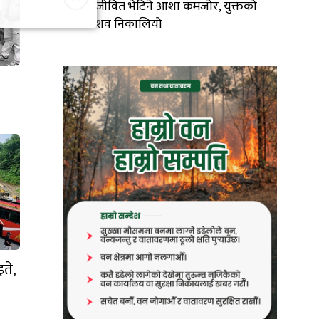
जीवित भेटिने आशा कमजोर, युक्तको
शव निकालियो
इते,