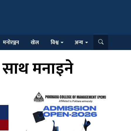
मनोरञ्जन
खेल
विश्व
अन्य
ा साथ मनाइने