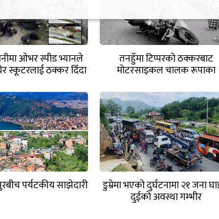
ानीमा ओभर स्पीड भ्यानले
तनहुँमा टिप्परको ठक्करबाट
ेर स्कूटरलाई ठक्कर दिँदा
मोटरसाइकल चालक रूपाका
दुईको मृत्यु
धर्मराजको मृत्यु
पुरबीच पर्यटकीय साझेदारी
डुम्रेमा भएको दुर्घटनामा २१ जना घा
दुईको अवस्था गम्भीर