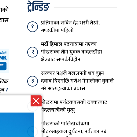
ट्रेन्डिङ
काको
्यास
प्रतिभाका सबिन देशभरमै तेस्रो,
१
गण्डकीमा पहिलो
मर्दी हिमाल पदयात्रामा गएका
२
पोखराका तीन युवक बादलडाँडा
क्षेत्रबाट सम्पर्कविहीन
सरकार पक्षले बलजफ्ती शव बुझ्न
३
दबाब दिएपछि गणेश नेपालीका बुबाले
्लिक
गरे आत्महत्याको प्रयास
ूज
र
पोखरामा पर्यटकबसको ठक्करबाट
४
पैदलयात्रीको मृत्यु
पोखराको पालिखेचोकमा
५
मोटरसाइकल दुर्घटना, पर्वतका २४