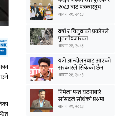
२०८३ बाट पत्रकारद्वय
सारु र जिटी सम्मानित
श्रावण २१, २०८३
वर्षा र चितुवाको प्रकोपले
पुतलीबजारका
किसानलाई दोहोरो मार
श्रावण २१, २०८३
यत्रो आन्दोलनबाट आएको
रमका
सरकारले सिकेको छैन
भने सिकून्, क्षमता भएन
श्रावण २१, २०८३
ाउने
कि विवेक भएन कि के
भएन ?: मिराज ढुंगाना
निर्मला पन्त घटनाबारे
सांसदले सोधेको प्रश्नमा
लिका
गृहमन्त्रीले भने- हजुरहरू
श्रावण २१, २०८३
सत्तामा हुँदाखेरि किन
्धित
नगर्नुभएको यो ?