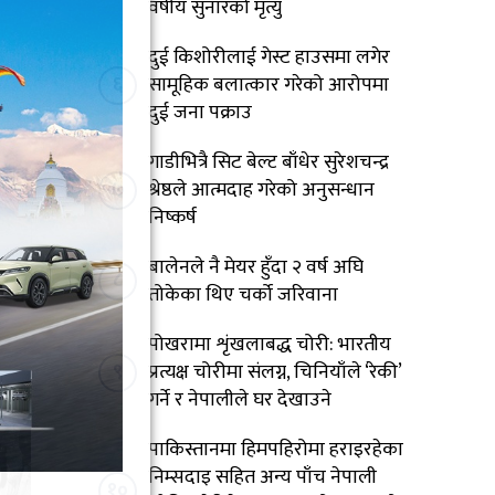
वर्षीय सुनारको मृत्यु
दुई किशोरीलाई गेस्ट हाउसमा लगेर
६
सामूहिक बलात्कार गरेको आरोपमा
दुई जना पक्राउ
गाडीभित्रै सिट बेल्ट बाँधेर सुरेशचन्द्र
७
श्रेष्ठले आत्मदाह गरेको अनुसन्धान
निष्कर्ष
बालेनले नै मेयर हुँदा २ वर्ष अघि
८
तोकेका थिए चर्को जरिवाना
पोखरामा शृंखलाबद्ध चोरी: भारतीय
९
प्रत्यक्ष चोरीमा संलग्न, चिनियाँले ‘रेकी’
गर्ने र नेपालीले घर देखाउने
पाकिस्तानमा हिमपहिरोमा हराइरहेका
निम्सदाइ सहित अन्य पाँच नेपाली
१०