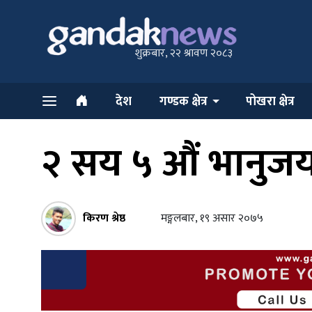
शुक्रबार, २२ श्रावण २०८३
देश
गण्डक क्षेत्र
पोखरा क्षेत्र
२ सय ५ औं भानुजयन
किरण श्रेष्ठ
मङ्गलबार, १९ असार २०७५