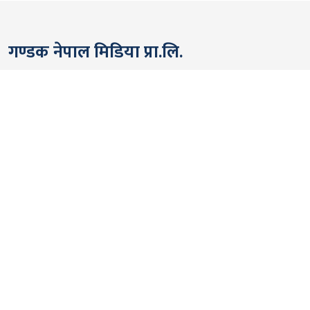
गण्डक नेपाल मिडिया प्रा.लि.
पोखरा, नेपाल
सम्पर्कः +९७७ ६१५७६२९१
भाइबर/ह्वाट्सएप्ः +९७७ ९८०६५६१४४२
ईमेल:
gandakmedia@gmail.com
[Official]
gandaknews@gmail.com
[News]
news@gandaknews.com
१६१६ [७६३] [सूचना तथा प्रसारण विभाग]
१०६९/०७४/७५ [प्रेस काउन्सिल नेपाल]
१८१३५२/०७४/७५ [कम्पनी रजिष्ट्रार]