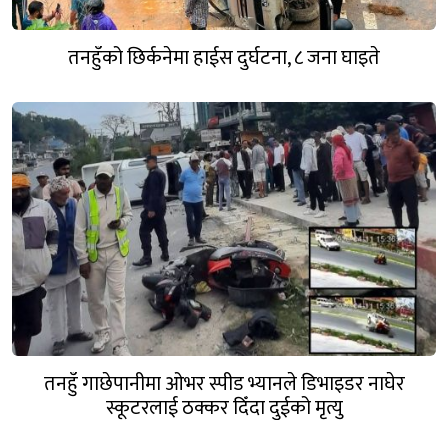
तनहुँको छिर्कनेमा हाईस दुर्घटना, ८ जना घाइते
तनहुँ गाछेपानीमा ओभर स्पीड भ्यानले डिभाइडर नाघेर
स्कूटरलाई ठक्कर दिँदा दुईको मृत्यु