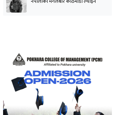
नेपालीको मंगलबार काठमाडौं ल्याइने