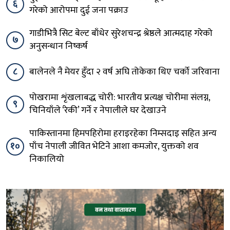
६
गरेको आरोपमा दुई जना पक्राउ
गाडीभित्रै सिट बेल्ट बाँधेर सुरेशचन्द्र श्रेष्ठले आत्मदाह गरेको
७
अनुसन्धान निष्कर्ष
८
बालेनले नै मेयर हुँदा २ वर्ष अघि तोकेका थिए चर्को जरिवाना
पोखरामा शृंखलाबद्ध चोरी: भारतीय प्रत्यक्ष चोरीमा संलग्न,
९
चिनियाँले ‘रेकी’ गर्ने र नेपालीले घर देखाउने
पाकिस्तानमा हिमपहिरोमा हराइरहेका निम्सदाइ सहित अन्य
१०
पाँच नेपाली जीवित भेटिने आशा कमजोर, युक्तको शव
निकालियो