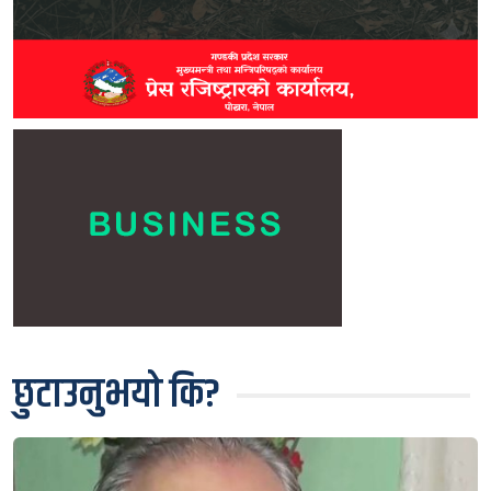
छुटाउनुभयो कि?