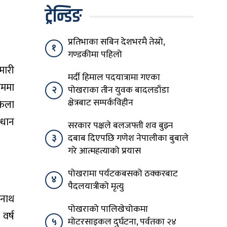
ट्रेन्डिङ
प्रतिभाका सबिन देशभरमै तेस्रो,
१
गण्डकीमा पहिलो
मारी
मर्दी हिमाल पदयात्रामा गएका
रममा
२
पोखराका तीन युवक बादलडाँडा
क्षेत्रबाट सम्पर्कविहीन
फेला
्धान
सरकार पक्षले बलजफ्ती शव बुझ्न
३
दबाब दिएपछि गणेश नेपालीका बुबाले
गरे आत्महत्याको प्रयास
पोखरामा पर्यटकबसको ठक्करबाट
४
पैदलयात्रीको मृत्यु
नाथ
पोखराको पालिखेचोकमा
वर्ष
५
मोटरसाइकल दुर्घटना, पर्वतका २४