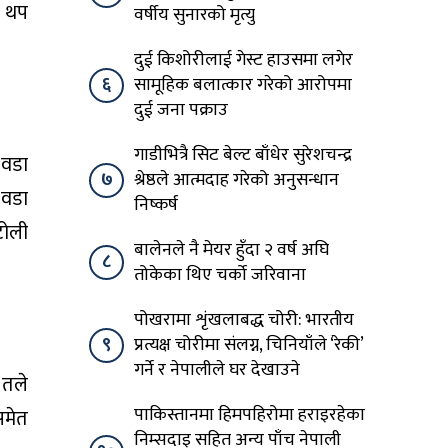
ई थप
वर्षीय सुनारको मृत्यु
दुई किशोरीलाई गेस्ट हाउसमा लगेर
६
सामूहिक बलात्कार गरेको आरोपमा
दुई जना पक्राउ
गाडीभित्रै सिट बेल्ट बाँधेर सुरेशचन्द्र
 वडा
७
श्रेष्ठले आत्मदाह गरेको अनुसन्धान
 वडा
निष्कर्ष
टोली
बालेनले नै मेयर हुँदा २ वर्ष अघि
८
तोकेका थिए चर्को जरिवाना
पोखरामा शृंखलाबद्ध चोरी: भारतीय
९
प्रत्यक्ष चोरीमा संलग्न, चिनियाँले ‘रेकी’
गर्ने र नेपालीले घर देखाउने
 तले
पाकिस्तानमा हिमपहिरोमा हराइरहेका
समेत
निम्सदाइ सहित अन्य पाँच नेपाली