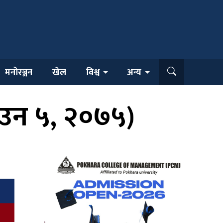
मनोरञ्जन
खेल
विश्व
अन्य
ाउन ५, २०७५)