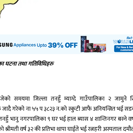
का घटना तथा गतिविधिहरु
को समयमा जिल्ला तनहुँ म्याग्दे गाउँपालिका २ जामुने स
तर्फ जादै गरेको ना ५५ प ३८२३ न.को स्कुटी आफै अनियन्त्रित भई स
नहुँ भानु नगरपालिका ९ घर भई हाल ब्यास ४ शान्तिनगर बस्ने वर्
श्रीमती वर्ष ३२ की प्रतिभा थापा घाईते भई रत्नहरी अस्पताल दमौ