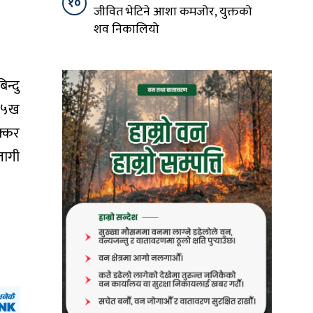
१०
जीवित भेटिने आशा कमजोर, युक्तको
शव निकालियो
न्दु
ना५ख
क्कर
लागी