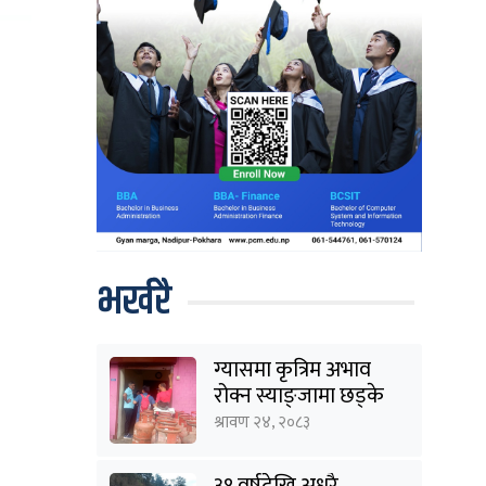
भर्खरै
ग्यासमा कृत्रिम अभाव
रोक्न स्याङ्जामा छड्के
अनुगमन
श्रावण २४, २०८३
३१ वर्षदेखि अधुरै