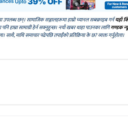
मा उपलब्ध छन्। सामाजिक सञ्जालहरूमा हाम्रो च्यानल सब्स्क्राइब गर्न
यहाँ क
नि हाम्रा सामाग्री हेर्न सक्नुहुन्छ। नयाँ खबर थाहा पाउनका लागि
गण्डक न्य
ोला। साथै, माथि समाचार पढेपछि तपाईँको प्रतिक्रिया के छ? व्यक्त गर्नुहोला।