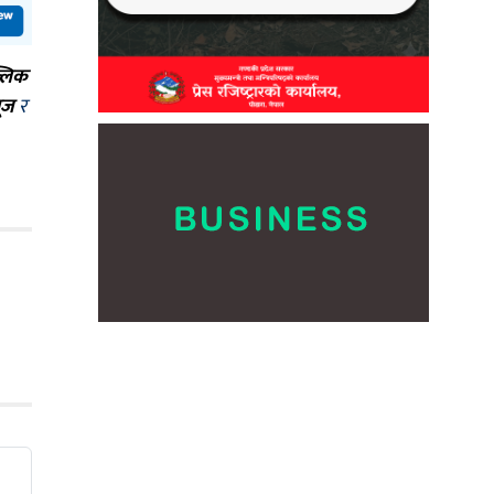
्लिक
ूज
र