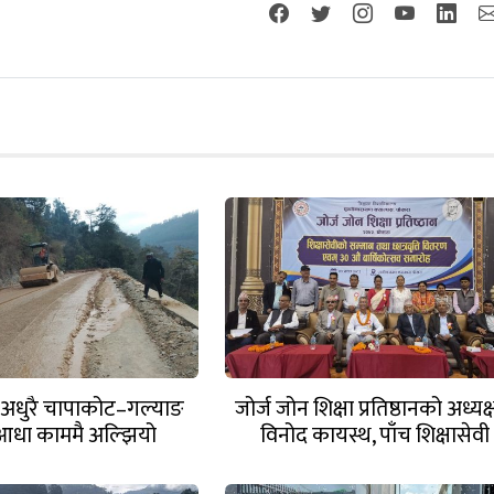
ि अधुरै चापाकोट–गल्याङ
जोर्ज जोन शिक्षा प्रतिष्ठानको अध्यक
धा काममै अल्झियो
विनोद कायस्थ, पाँच शिक्षासेवी
सम्मानित