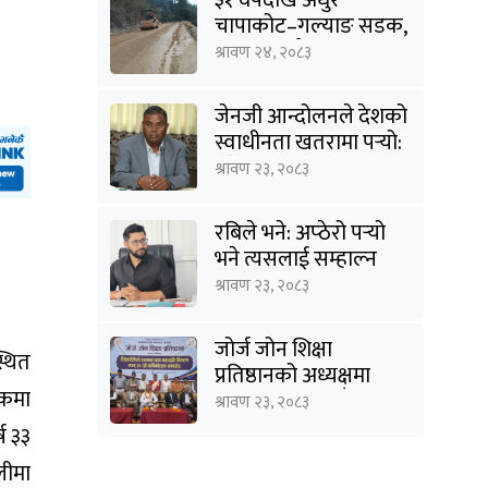
चापाकोट–गल्याङ सडक,
आधा काममै अल्झियो
श्रावण २४, २०८३
जेनजी आन्दोलनले देशको
स्वाधीनता खतरामा पर्‍यो:
उपेन्द्र यादव
श्रावण २३, २०८३
रबिले भने: अप्ठेरो पर्‍यो
भने त्यसलाई सम्हाल्न
सक्ने गार्जियनसिप हाम्रो
श्रावण २३, २०८३
पार्टीसँग छ
जोर्ज जोन शिक्षा
्थित
प्रतिष्ठानको अध्यक्षमा
डकमा
विनोद कायस्थ, पाँच
श्रावण २३, २०८३
शिक्षासेवी सम्मानित
ष ३३
लीमा