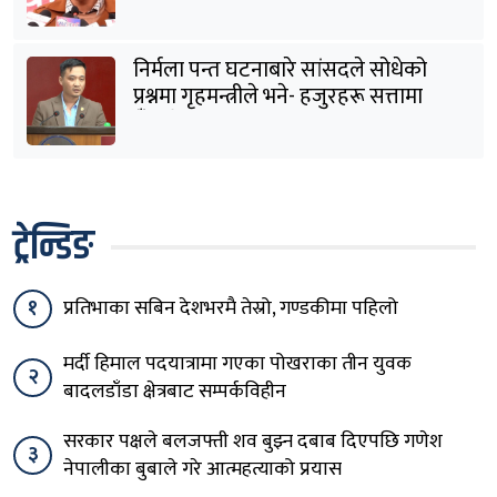
विवेक भएन कि के भएन ?: मिराज ढुंगाना
निर्मला पन्त घटनाबारे सांसदले सोधेको
प्रश्नमा गृहमन्त्रीले भने- हजुरहरू सत्तामा
हुँदाखेरि किन नगर्नुभएको यो ?
ट्रेन्डिङ
१
प्रतिभाका सबिन देशभरमै तेस्रो, गण्डकीमा पहिलो
मर्दी हिमाल पदयात्रामा गएका पोखराका तीन युवक
२
बादलडाँडा क्षेत्रबाट सम्पर्कविहीन
सरकार पक्षले बलजफ्ती शव बुझ्न दबाब दिएपछि गणेश
३
नेपालीका बुबाले गरे आत्महत्याको प्रयास