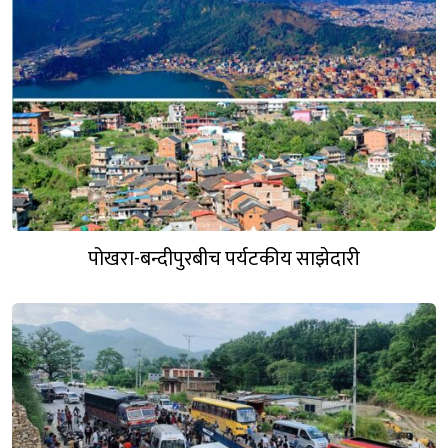
पोखरा-बन्दीपुरबीच पर्यटकीय साझेदारी