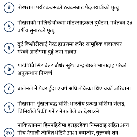
४
पोखरामा पर्यटकबसको ठक्करबाट पैदलयात्रीको मृत्यु
पोखराको पालिखेचोकमा मोटरसाइकल दुर्घटना, पर्वतका २४
५
वर्षीय सुनारको मृत्यु
दुई किशोरीलाई गेस्ट हाउसमा लगेर सामूहिक बलात्कार
६
गरेको आरोपमा दुई जना पक्राउ
गाडीभित्रै सिट बेल्ट बाँधेर सुरेशचन्द्र श्रेष्ठले आत्मदाह गरेको
७
अनुसन्धान निष्कर्ष
८
बालेनले नै मेयर हुँदा २ वर्ष अघि तोकेका थिए चर्को जरिवाना
पोखरामा शृंखलाबद्ध चोरी: भारतीय प्रत्यक्ष चोरीमा संलग्न,
९
चिनियाँले ‘रेकी’ गर्ने र नेपालीले घर देखाउने
पाकिस्तानमा हिमपहिरोमा हराइरहेका निम्सदाइ सहित अन्य
१०
पाँच नेपाली जीवित भेटिने आशा कमजोर, युक्तको शव