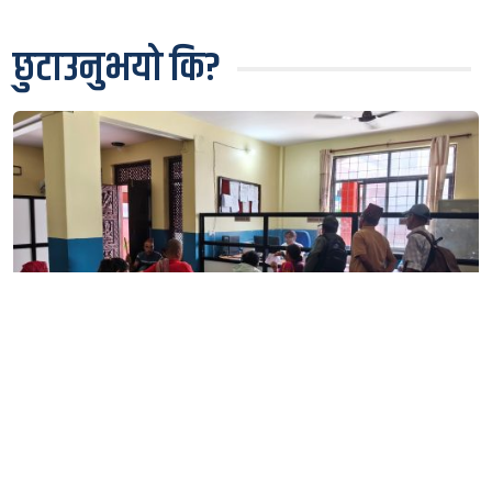
छुटाउनुभयो कि?
स्याङ्जा प्रशासनको सेवा अब सहज, नयाँ प्रणालीले घटायो
लाइन र झन्झट