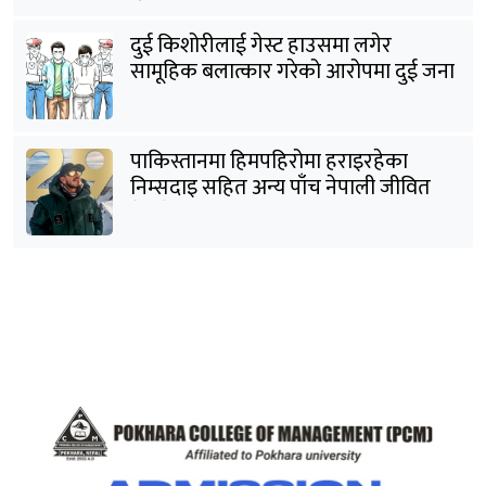
दुई किशोरीलाई गेस्ट हाउसमा लगेर
सामूहिक बलात्कार गरेको आरोपमा दुई जना
पक्राउ
पाकिस्तानमा हिमपहिरोमा हराइरहेका
निम्सदाइ सहित अन्य पाँच नेपाली जीवित
भेटिने आशा कमजोर, युक्तको शव निकालियो