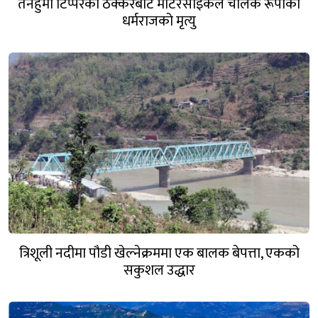
तनहुँमा टिप्परको ठक्करबाट मोटरसाइकल चालक रूपाका
धर्मराजको मृत्यु
त्रिशूली नदीमा पौडी खेल्नेक्रममा एक बालक बेपत्ता, एकको
सकुशल उद्धार