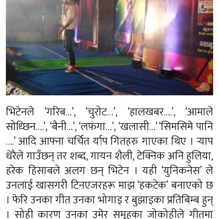
भिटेनले ‘गरिब…’, ‘चुरोट…’, ‘हालखबर….’, ‘आमाले
सोध्छिन….’, ‘बैनी…’, ‘लफंगा…’, ‘खलासी…’ ‘सिमसिमे पानि
….’ आदि आफ्ना चर्चित र्याप गितहरु गाएका थिए । र्‍याप
धेरैले गाउँछन् तर शब्द, गायन शैली, टेक्निक अनि हुलिया,
हरेक हिसाबले अलग छन् भिटेन । यही ‘युनिकनेस’ ले
उनलाई खासगरी टिनएजरहरू माझ ‘हकटेक’ बनाएको छ
। फेरि उनका गीत उनका भोगाइ र बुझाइका प्रतिबिम्ब हुन्
। सोही कारण उनका उमेर समूहका जोकोहीले गीतमा