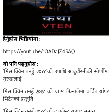
हेर्नुहोस भिडियोमा :
https://youtu.be/rOADaJZ45AQ
यो पनि पढ्नुहोस :
‘मिस क्विन तनहुँ २०१८’को उपाधि आबुखैरेनीकी सोर्णीमा
गुरुङलाई
मिस क्विन तनहुँ २०१८ को ग्राण्ड फिनालेमा चर्चित र्यापर
भिटेनको प्रस्तुति
‘मिस क्विन तनहुँ २०१८’ को ट्यालेन्ट राउण्ड सम्पन्न