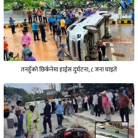
तनहुँको छिर्कनेमा हाईस दुर्घटना, ८ जना घाइते