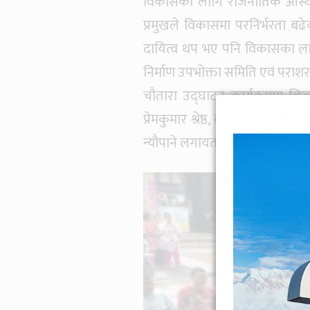
विकासका लागि राजनीतिक आस्था र 
प्रमुखले विकासमा परनिर्भरता बढ
दायित्व थप भए पनि विकासका ला
निर्माण उपभोक्ता समिति एवं पराश
चौतारा उद्घाटन कार्यक्रममा जिल
प्रेमकुमार श्रेष्ठ, वडा सदस्य रविन
न्यौपाने लगायतले योजना बारे चर्चा