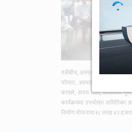
यसैबीच, अस्पताल प्रवेशद्धार निर्
परिवार, अस्पताल मार्गमा कालोपत्
काफ्ले, संगम घर्ति, सोममाया गु
कार्यक्रममा उपभोक्ता समितिका 
निर्माण योजनामा १८ लाख ४२ हजार प्