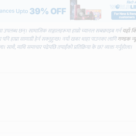
मा उपलब्ध छन्। सामाजिक सञ्जालहरूमा हाम्रो च्यानल सब्स्क्राइब गर्न
यहाँ क
नि हाम्रा सामाग्री हेर्न सक्नुहुन्छ। नयाँ खबर थाहा पाउनका लागि
गण्डक न्य
ोला। साथै, माथि समाचार पढेपछि तपाईँको प्रतिक्रिया के छ? व्यक्त गर्नुहोला।