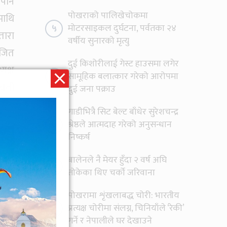
पाने
पोखराको पालिखेचोकमा
माथि
५
मोटरसाइकल दुर्घटना, पर्वतका २४
तारा
वर्षीय सुनारको मृत्यु
ोजित
दुई किशोरीलाई गेस्ट हाउसमा लगेर
यक्ष
६
सामूहिक बलात्कार गरेको आरोपमा
स्वती
दुई जना पक्राउ
गाडीभित्रै सिट बेल्ट बाँधेर सुरेशचन्द्र
७
श्रेष्ठले आत्मदाह गरेको अनुसन्धान
निष्कर्ष
बालेनले नै मेयर हुँदा २ वर्ष अघि
८
तोकेका थिए चर्को जरिवाना
पोखरामा शृंखलाबद्ध चोरी: भारतीय
९
प्रत्यक्ष चोरीमा संलग्न, चिनियाँले ‘रेकी’
गर्ने र नेपालीले घर देखाउने