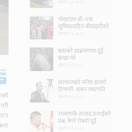
यात्रा
श्रावण २३, २०८३
पोखरामा थ्री–एस
सुविधासहित बीवाइडीको
आधिकारिक सर्भिस सेन्टर
श्रावण २२, २०८३
खुल्यो
बाघको आक्रमणमा दुई
बाख्रा मरे
श्रावण २२, २०८३
सरकारबारे मनिष झाको
टिप्पणी- शंका नभएपनि
काको
ढंग पुगेन, अब कालो चस्मा
श्रावण २२, २०८३
पनि हटाउनुपर्छ
 गरी
रास्वपाकै सांसद प्रसाईंको
घाटन
प्रश्न: केले रोक्यो दुई
एकता
तिहाइको सरकारलाई ?
श्रावण २२, २०८३