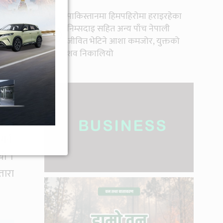
पाकिस्तानमा हिमपहिरोमा हराइरहेका
निम्सदाइ सहित अन्य पाँच नेपाली
१०
जीवित भेटिने आशा कमजोर, युक्तको
शव निकालियो
ितका
र्ने
यो ।
तारा