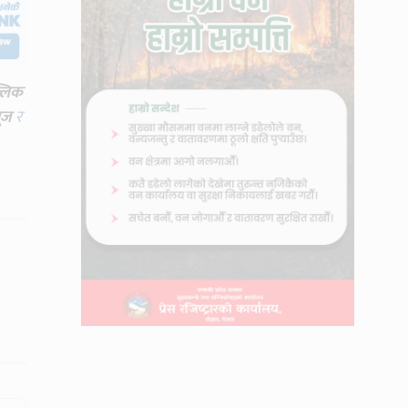
्लिक
ूज
र