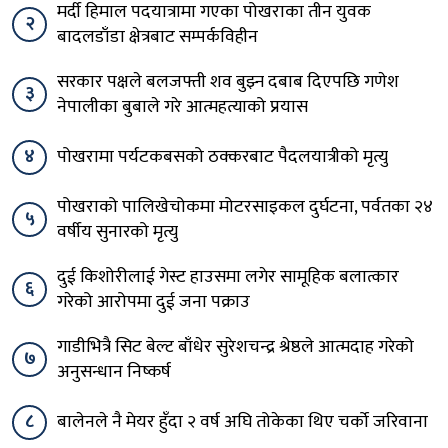
मर्दी हिमाल पदयात्रामा गएका पोखराका तीन युवक
२
बादलडाँडा क्षेत्रबाट सम्पर्कविहीन
सरकार पक्षले बलजफ्ती शव बुझ्न दबाब दिएपछि गणेश
३
नेपालीका बुबाले गरे आत्महत्याको प्रयास
४
पोखरामा पर्यटकबसको ठक्करबाट पैदलयात्रीको मृत्यु
पोखराको पालिखेचोकमा मोटरसाइकल दुर्घटना, पर्वतका २४
५
वर्षीय सुनारको मृत्यु
दुई किशोरीलाई गेस्ट हाउसमा लगेर सामूहिक बलात्कार
६
गरेको आरोपमा दुई जना पक्राउ
गाडीभित्रै सिट बेल्ट बाँधेर सुरेशचन्द्र श्रेष्ठले आत्मदाह गरेको
७
अनुसन्धान निष्कर्ष
८
बालेनले नै मेयर हुँदा २ वर्ष अघि तोकेका थिए चर्को जरिवाना