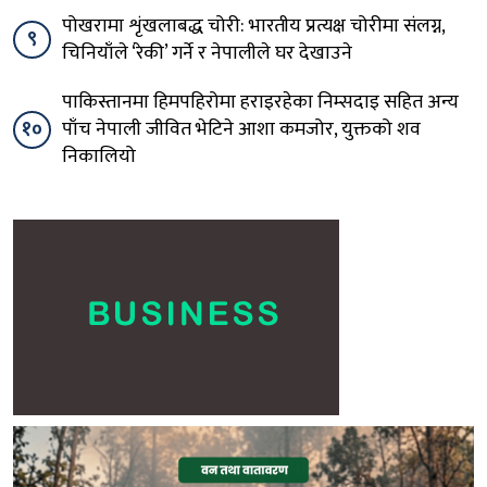
पोखरामा शृंखलाबद्ध चोरी: भारतीय प्रत्यक्ष चोरीमा संलग्न,
९
चिनियाँले ‘रेकी’ गर्ने र नेपालीले घर देखाउने
पाकिस्तानमा हिमपहिरोमा हराइरहेका निम्सदाइ सहित अन्य
१०
पाँच नेपाली जीवित भेटिने आशा कमजोर, युक्तको शव
निकालियो