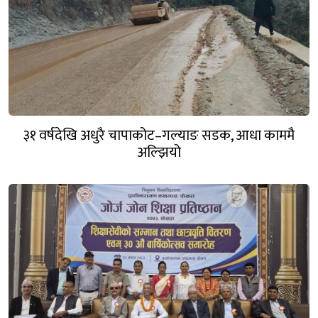
३१ वर्षदेखि अधुरै चापाकोट–गल्याङ सडक, आधा काममै
अल्झियो