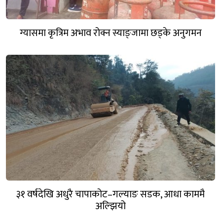
ग्यासमा कृत्रिम अभाव रोक्न स्याङ्जामा छड्के अनुगमन
३१ वर्षदेखि अधुरै चापाकोट–गल्याङ सडक, आधा काममै
अल्झियो