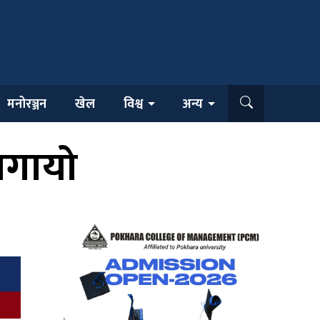
मनोरञ्जन
खेल
विश्व
अन्य
 बगायो