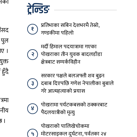
उनको
ट्रेन्डिङ
प्रतिभाका सबिन देशभरमै तेस्रो,
१
ंंसद
गण्डकीमा पहिलो
 पुल
मर्दी हिमाल पदयात्रामा गएका
िए ।
२
पोखराका तीन युवक बादलडाँडा
ुक्त
क्षेत्रबाट सम्पर्कविहीन
ुँदै
सरकार पक्षले बलजफ्ती शव बुझ्न
३
दबाब दिएपछि गणेश नेपालीका बुबाले
गरे आत्महत्याको प्रयास
्रमा
पोखरामा पर्यटकबसको ठक्करबाट
४
ानीय
पैदलयात्रीको मृत्यु
छ ।
पोखराको पालिखेचोकमा
५
मोटरसाइकल दुर्घटना, पर्वतका २४