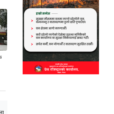
ेक
ना