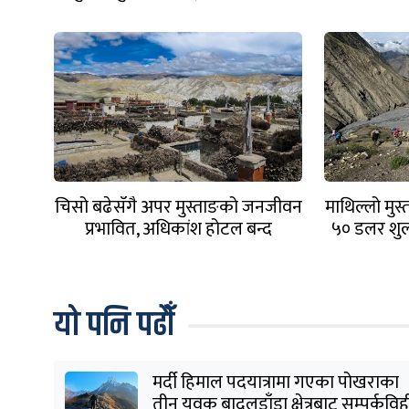
चिसो बढेसँगै अपर मुस्ताङको जनजीवन
माथिल्लो मुस
प्रभावित, अधिकांश होटल बन्द
५० डलर शुल
यो पनि पढौँ
मर्दी हिमाल पदयात्रामा गएका पोखराका
तीन युवक बादलडाँडा क्षेत्रबाट सम्पर्कवि