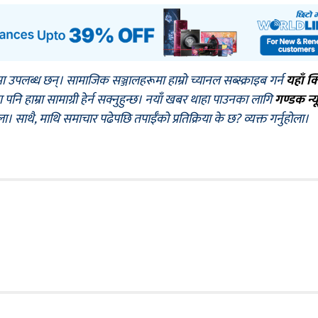
मा उपलब्ध छन्। सामाजिक सञ्जालहरूमा हाम्रो च्यानल सब्स्क्राइब गर्न
यहाँ क
नि हाम्रा सामाग्री हेर्न सक्नुहुन्छ। नयाँ खबर थाहा पाउनका लागि
गण्डक न्य
ोला। साथै, माथि समाचार पढेपछि तपाईँको प्रतिक्रिया के छ? व्यक्त गर्नुहोला।