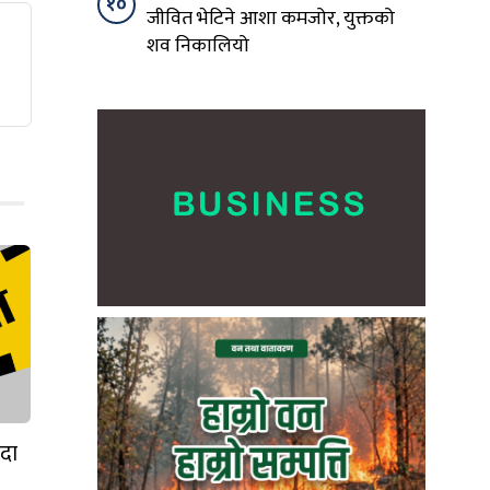
१०
जीवित भेटिने आशा कमजोर, युक्तको
शव निकालियो
ँदा