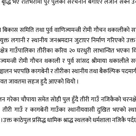
ृद्धि भए रातभरीमा पुरै पुलको संंरचनानै बगाएर लैजान सक्ने 
बिकास समिति तथा पुर्व वाणिज्यमन्त्री रोमी गौचन थकालीको सा
्त लगानी र स्थानीय जनश्रमदान जुटाएर निर्माण गरिएको उक्त
िक्षेत्र गाउँपालिका तीरीका करिव २० घरधुरी लाभान्वित भएका थ
ज्यमन्त्री रोमी गौचन थकाली र पुर्व सांसद श्रीमाया थकालीले सय
ञ्चालन भएपछि कागबेनी र तीरीका स्थानीय तथा बैकल्पिक पदमार्ग ह
 आवत जावतमा सहज हुदै आएको थियोे ।
 गरेका चौपाया समेत सोही पुल हुँदै तीरी गाउँ नजिकैको चरनक्षेत
छि तीरी गाउँ र कागबेनी गाउँका स्थानीयवासी दुखित भएको स्थ
।उक्त काठेपुल प्रसिद्ध धामिक श्राद्ध स्थलको धर्मशाला नजिकै पर्द