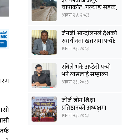
चापाकोट–गल्याङ सडक,
आधा काममै अल्झियो
श्रावण २४, २०८३
जेनजी आन्दोलनले देशको
स्वाधीनता खतरामा पर्‍यो:
उपेन्द्र यादव
श्रावण २३, २०८३
रबिले भने: अप्ठेरो पर्‍यो
भने त्यसलाई सम्हाल्न
कारण
सक्ने गार्जियनसिप हाम्रो
श्रावण २३, २०८३
पार्टीसँग छ
जोर्ज जोन शिक्षा
प्रतिष्ठानको अध्यक्षमा
 ।सो
विनोद कायस्थ, पाँच
श्रावण २३, २०८३
वासी
शिक्षासेवी सम्मानित
तर्फ