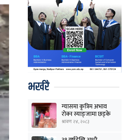
भर्खरै
ग्यासमा कृत्रिम अभाव
रोक्न स्याङ्जामा छड्के
अनुगमन
श्रावण २४, २०८३
३१ वर्षदेखि अधुरै