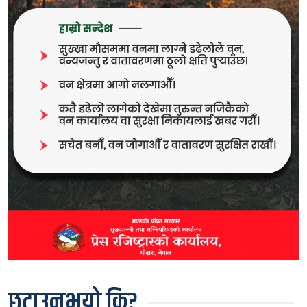
छुटाउनुभयो कि?