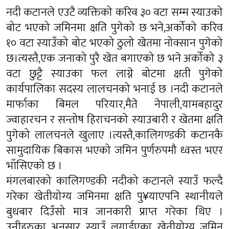
नदी कटानले एउटै व्यक्तिको करिव ३० वटा सम्म स्याउको
बोट भएको जमिनमा क्षति पुगेको छ भने,अर्कोको करिव
१० वटा स्याउँको बोट भएको ठुलो खेतमा नोक्सान पुगेको
छ।त्यस्तै,एक जनाको पुरै खेत बगाएको छ भने अर्कोको ३
वटा छुट्टै स्याउका फल लाग्ने बोटमा क्षती पुगेको
कार्यपालिका सदस्य लालचनको भनाई छ ।नदी कटानले
मार्फाका बिमल परियार,मैते नेपाली,यामबहादुर
ज्वाहारचन र सन्तोष हिराचनको स्याउबारी र खेतमा क्षति
पुगेको लालचनले खुलाए ।त्यस्तै,कालिगण्डकी कटानकै
सामुदायिक बिकास भएको जमिन पुर्णरुपमौ ध्वस्त भएर
भाँसिएको छ ।
मंगलबारको कालिगण्डकी नदीको कटानले स्याउँ फल्दै
गरेका खेतीयोग्य जमिनमा क्षति पु¥याएपनि स्थानीयले
बुधबार दिउँसो मात्र जानकारी प्राप्त गरेका थिए ।
उनीहरुका अनुसार स्याउँ लगाईएका खेतीयोग्य जमिन