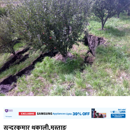
सुन्दरकुमार थकाली,मुस्ताङ