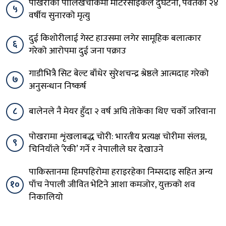
पोखराको पालिखेचोकमा मोटरसाइकल दुर्घटना, पर्वतका २४
५
वर्षीय सुनारको मृत्यु
दुई किशोरीलाई गेस्ट हाउसमा लगेर सामूहिक बलात्कार
६
गरेको आरोपमा दुई जना पक्राउ
गाडीभित्रै सिट बेल्ट बाँधेर सुरेशचन्द्र श्रेष्ठले आत्मदाह गरेको
७
अनुसन्धान निष्कर्ष
८
बालेनले नै मेयर हुँदा २ वर्ष अघि तोकेका थिए चर्को जरिवाना
पोखरामा शृंखलाबद्ध चोरी: भारतीय प्रत्यक्ष चोरीमा संलग्न,
९
चिनियाँले ‘रेकी’ गर्ने र नेपालीले घर देखाउने
पाकिस्तानमा हिमपहिरोमा हराइरहेका निम्सदाइ सहित अन्य
१०
पाँच नेपाली जीवित भेटिने आशा कमजोर, युक्तको शव
निकालियो