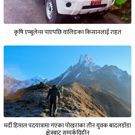
कृषि एम्बुलेन्स पाएपछि वालिङका किसानलाई राहत
मर्दी हिमाल पदयात्रामा गएका पोखराका तीन युवक बादलडाँडा
क्षेत्रबाट सम्पर्कविहीन