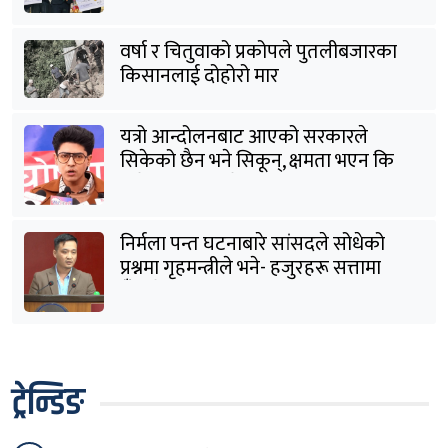
वर्षा र चितुवाको प्रकोपले पुतलीबजारका
किसानलाई दोहोरो मार
यत्रो आन्दोलनबाट आएको सरकारले
सिकेको छैन भने सिकून्, क्षमता भएन कि
विवेक भएन कि के भएन ?: मिराज ढुंगाना
निर्मला पन्त घटनाबारे सांसदले सोधेको
प्रश्नमा गृहमन्त्रीले भने- हजुरहरू सत्तामा
हुँदाखेरि किन नगर्नुभएको यो ?
ट्रेन्डिङ