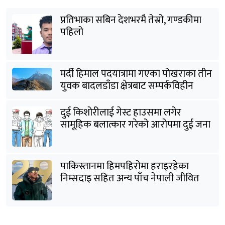
प्रतिभाका सबिन देशभरमै तेस्रो, गण्डकीमा
पहिलो
मर्दी हिमाल पदयात्रामा गएका पोखराका तीन
युवक बादलडाँडा क्षेत्रबाट सम्पर्कविहीन
दुई किशोरीलाई गेस्ट हाउसमा लगेर
सामूहिक बलात्कार गरेको आरोपमा दुई जना
पक्राउ
पाकिस्तानमा हिमपहिरोमा हराइरहेका
निम्सदाइ सहित अन्य पाँच नेपाली जीवित
भेटिने आशा कमजोर, युक्तको शव निकालियो