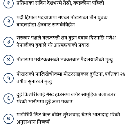
१
प्रतिभाका सबिन देशभरमै तेस्रो, गण्डकीमा पहिलो
मर्दी हिमाल पदयात्रामा गएका पोखराका तीन युवक
२
बादलडाँडा क्षेत्रबाट सम्पर्कविहीन
सरकार पक्षले बलजफ्ती शव बुझ्न दबाब दिएपछि गणेश
३
नेपालीका बुबाले गरे आत्महत्याको प्रयास
४
पोखरामा पर्यटकबसको ठक्करबाट पैदलयात्रीको मृत्यु
पोखराको पालिखेचोकमा मोटरसाइकल दुर्घटना, पर्वतका २४
५
वर्षीय सुनारको मृत्यु
दुई किशोरीलाई गेस्ट हाउसमा लगेर सामूहिक बलात्कार
६
गरेको आरोपमा दुई जना पक्राउ
गाडीभित्रै सिट बेल्ट बाँधेर सुरेशचन्द्र श्रेष्ठले आत्मदाह गरेको
७
अनुसन्धान निष्कर्ष