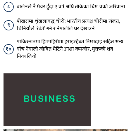
८
बालेनले नै मेयर हुँदा २ वर्ष अघि तोकेका थिए चर्को जरिवाना
पोखरामा शृंखलाबद्ध चोरी: भारतीय प्रत्यक्ष चोरीमा संलग्न,
९
चिनियाँले ‘रेकी’ गर्ने र नेपालीले घर देखाउने
पाकिस्तानमा हिमपहिरोमा हराइरहेका निम्सदाइ सहित अन्य
१०
पाँच नेपाली जीवित भेटिने आशा कमजोर, युक्तको शव
निकालियो