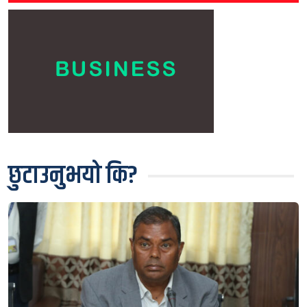
छुटाउनुभयो कि?