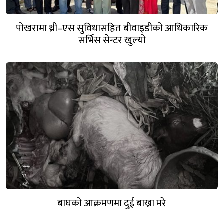
पोखरामा थ्री–एस सुविधासहित बीवाइडीको आधिकारिक
सर्भिस सेन्टर खुल्यो
बाघको आक्रमणमा दुई बाख्रा मरे