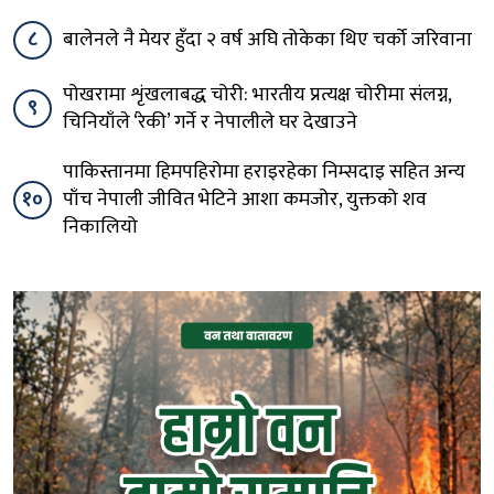
८
बालेनले नै मेयर हुँदा २ वर्ष अघि तोकेका थिए चर्को जरिवाना
पोखरामा शृंखलाबद्ध चोरी: भारतीय प्रत्यक्ष चोरीमा संलग्न,
९
चिनियाँले ‘रेकी’ गर्ने र नेपालीले घर देखाउने
पाकिस्तानमा हिमपहिरोमा हराइरहेका निम्सदाइ सहित अन्य
१०
पाँच नेपाली जीवित भेटिने आशा कमजोर, युक्तको शव
निकालियो