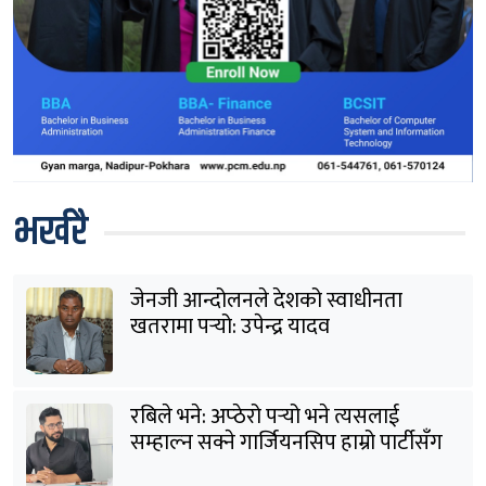
भर्खरै
जेनजी आन्दोलनले देशको स्वाधीनता
खतरामा पर्‍यो: उपेन्द्र यादव
रबिले भने: अप्ठेरो पर्‍यो भने त्यसलाई
सम्हाल्न सक्ने गार्जियनसिप हाम्रो पार्टीसँग
छ