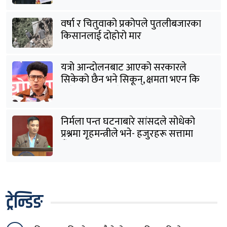
वर्षा र चितुवाको प्रकोपले पुतलीबजारका
किसानलाई दोहोरो मार
यत्रो आन्दोलनबाट आएको सरकारले
सिकेको छैन भने सिकून्, क्षमता भएन कि
विवेक भएन कि के भएन ?: मिराज ढुंगाना
निर्मला पन्त घटनाबारे सांसदले सोधेको
प्रश्नमा गृहमन्त्रीले भने- हजुरहरू सत्तामा
हुँदाखेरि किन नगर्नुभएको यो ?
ट्रेन्डिङ