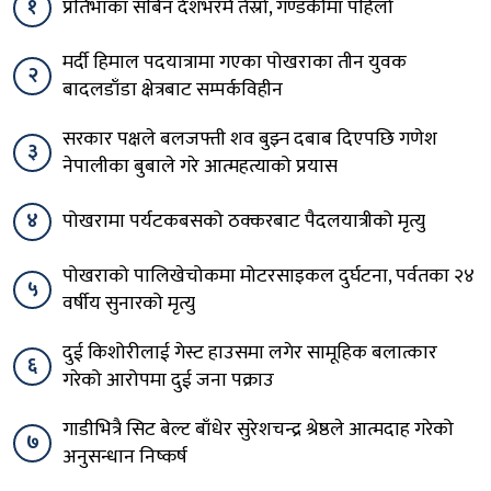
१
प्रतिभाका सबिन देशभरमै तेस्रो, गण्डकीमा पहिलो
मर्दी हिमाल पदयात्रामा गएका पोखराका तीन युवक
२
बादलडाँडा क्षेत्रबाट सम्पर्कविहीन
सरकार पक्षले बलजफ्ती शव बुझ्न दबाब दिएपछि गणेश
३
नेपालीका बुबाले गरे आत्महत्याको प्रयास
४
पोखरामा पर्यटकबसको ठक्करबाट पैदलयात्रीको मृत्यु
पोखराको पालिखेचोकमा मोटरसाइकल दुर्घटना, पर्वतका २४
५
वर्षीय सुनारको मृत्यु
दुई किशोरीलाई गेस्ट हाउसमा लगेर सामूहिक बलात्कार
६
गरेको आरोपमा दुई जना पक्राउ
गाडीभित्रै सिट बेल्ट बाँधेर सुरेशचन्द्र श्रेष्ठले आत्मदाह गरेको
७
अनुसन्धान निष्कर्ष