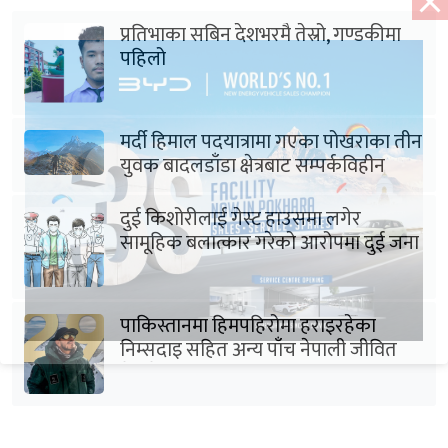
प्रतिभाका सबिन देशभरमै तेस्रो, गण्डकीमा
पहिलो
मर्दी हिमाल पदयात्रामा गएका पोखराका तीन
युवक बादलडाँडा क्षेत्रबाट सम्पर्कविहीन
दुई किशोरीलाई गेस्ट हाउसमा लगेर
सामूहिक बलात्कार गरेको आरोपमा दुई जना
पक्राउ
पाकिस्तानमा हिमपहिरोमा हराइरहेका
निम्सदाइ सहित अन्य पाँच नेपाली जीवित
भेटिने आशा कमजोर, युक्तको शव निकालियो