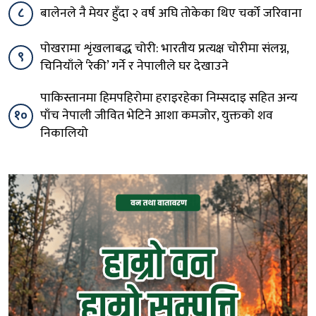
८
बालेनले नै मेयर हुँदा २ वर्ष अघि तोकेका थिए चर्को जरिवाना
पोखरामा शृंखलाबद्ध चोरी: भारतीय प्रत्यक्ष चोरीमा संलग्न,
९
चिनियाँले ‘रेकी’ गर्ने र नेपालीले घर देखाउने
पाकिस्तानमा हिमपहिरोमा हराइरहेका निम्सदाइ सहित अन्य
१०
पाँच नेपाली जीवित भेटिने आशा कमजोर, युक्तको शव
निकालियो