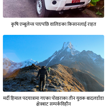
कृषि एम्बुलेन्स पाएपछि वालिङका किसानलाई राहत
मर्दी हिमाल पदयात्रामा गएका पोखराका तीन युवक बादलडाँडा
क्षेत्रबाट सम्पर्कविहीन