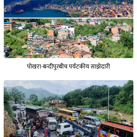
पोखरा-बन्दीपुरबीच पर्यटकीय साझेदारी