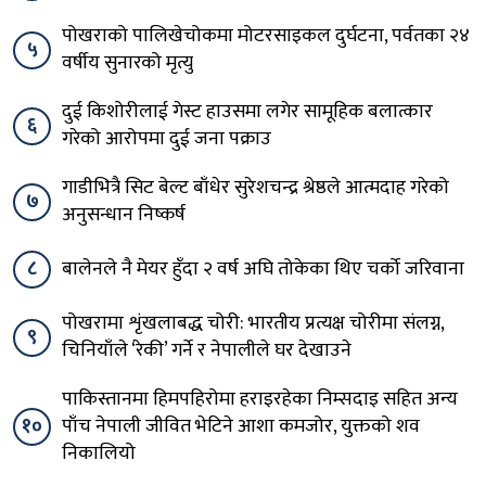
पोखराको पालिखेचोकमा मोटरसाइकल दुर्घटना, पर्वतका २४
५
वर्षीय सुनारको मृत्यु
दुई किशोरीलाई गेस्ट हाउसमा लगेर सामूहिक बलात्कार
६
गरेको आरोपमा दुई जना पक्राउ
गाडीभित्रै सिट बेल्ट बाँधेर सुरेशचन्द्र श्रेष्ठले आत्मदाह गरेको
७
अनुसन्धान निष्कर्ष
८
बालेनले नै मेयर हुँदा २ वर्ष अघि तोकेका थिए चर्को जरिवाना
पोखरामा शृंखलाबद्ध चोरी: भारतीय प्रत्यक्ष चोरीमा संलग्न,
९
चिनियाँले ‘रेकी’ गर्ने र नेपालीले घर देखाउने
पाकिस्तानमा हिमपहिरोमा हराइरहेका निम्सदाइ सहित अन्य
१०
पाँच नेपाली जीवित भेटिने आशा कमजोर, युक्तको शव
निकालियो