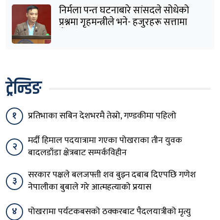
निर्मला पन्त घटनाबारे सांसदले सोधेको
प्रश्नमा गृहमन्त्रीले भने- हजुरहरू सत्तामा
हुँदाखेरि किन नगर्नुभएको यो ?
ट्रेन्डिङ
१
प्रतिभाका सबिन देशभरमै तेस्रो, गण्डकीमा पहिलो
मर्दी हिमाल पदयात्रामा गएका पोखराका तीन युवक
२
बादलडाँडा क्षेत्रबाट सम्पर्कविहीन
सरकार पक्षले बलजफ्ती शव बुझ्न दबाब दिएपछि गणेश
३
नेपालीका बुबाले गरे आत्महत्याको प्रयास
४
पोखरामा पर्यटकबसको ठक्करबाट पैदलयात्रीको मृत्यु