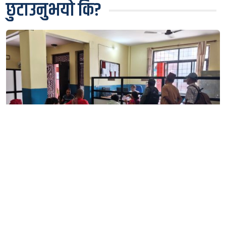
छुटाउनुभयो कि?
स्याङ्जा प्रशासनको सेवा अब सहज, नयाँ प्रणालीले घटायो
लाइन र झन्झट