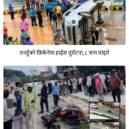
तनहुँको छिर्कनेमा हाईस दुर्घटना, ८ जना घाइते