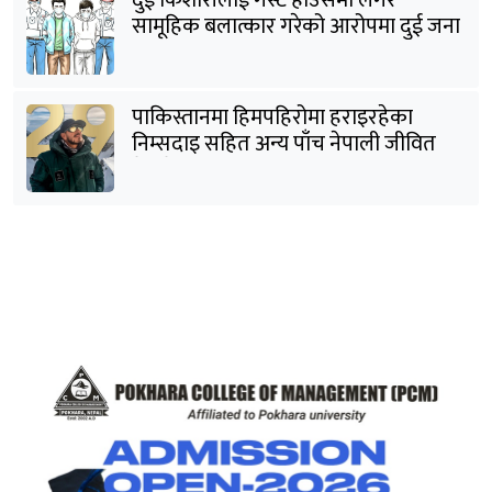
दुई किशोरीलाई गेस्ट हाउसमा लगेर
सामूहिक बलात्कार गरेको आरोपमा दुई जना
पक्राउ
पाकिस्तानमा हिमपहिरोमा हराइरहेका
निम्सदाइ सहित अन्य पाँच नेपाली जीवित
भेटिने आशा कमजोर, युक्तको शव निकालियो