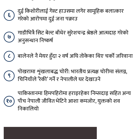
दुई किशोरीलाई गेस्ट हाउसमा लगेर सामूहिक बलात्कार
६
गरेको आरोपमा दुई जना पक्राउ
गाडीभित्रै सिट बेल्ट बाँधेर सुरेशचन्द्र श्रेष्ठले आत्मदाह गरेको
७
अनुसन्धान निष्कर्ष
८
बालेनले नै मेयर हुँदा २ वर्ष अघि तोकेका थिए चर्को जरिवाना
पोखरामा शृंखलाबद्ध चोरी: भारतीय प्रत्यक्ष चोरीमा संलग्न,
९
चिनियाँले ‘रेकी’ गर्ने र नेपालीले घर देखाउने
पाकिस्तानमा हिमपहिरोमा हराइरहेका निम्सदाइ सहित अन्य
१०
पाँच नेपाली जीवित भेटिने आशा कमजोर, युक्तको शव
निकालियो