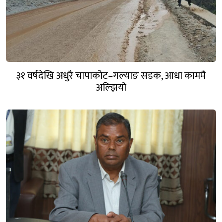
३१ वर्षदेखि अधुरै चापाकोट–गल्याङ सडक, आधा काममै
अल्झियो