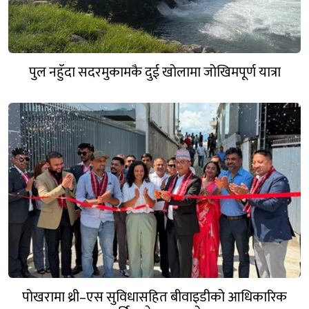
पुल नहुँदा सदरमुकामकै दुई खोलामा जोखिमपूर्ण यात्रा
पोखरामा थ्री–एस सुविधासहित बीवाइडीको आधिकारिक