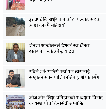
३१ वर्षदेखि अधुरै चापाकोट–गल्याङ सडक,
आधा काममै अल्झियो
जेनजी आन्दोलनले देशको स्वाधीनता
खतरामा पर्‍यो: उपेन्द्र यादव
रबिले भने: अप्ठेरो पर्‍यो भने त्यसलाई
सम्हाल्न सक्ने गार्जियनसिप हाम्रो पार्टीसँग
छ
जोर्ज जोन शिक्षा प्रतिष्ठानको अध्यक्षमा विनोद
कायस्थ, पाँच शिक्षासेवी सम्मानित