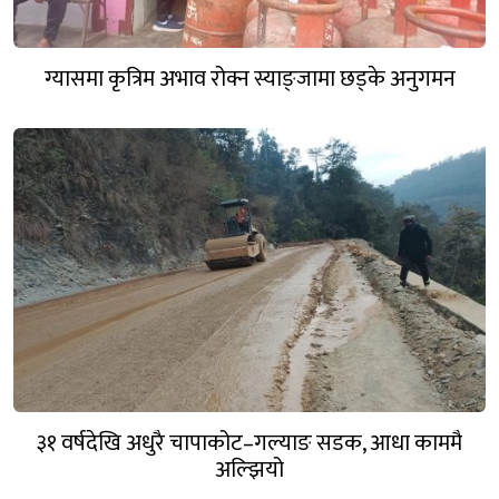
ग्यासमा कृत्रिम अभाव रोक्न स्याङ्जामा छड्के अनुगमन
३१ वर्षदेखि अधुरै चापाकोट–गल्याङ सडक, आधा काममै
अल्झियो