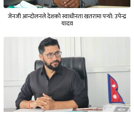
जेनजी आन्दोलनले देशको स्वाधीनता खतरामा पर्‍यो: उपेन्द्र
यादव
रबिले भने: अप्ठेरो पर्‍यो भने त्यसलाई सम्हाल्न सक्ने
गार्जियनसिप हाम्रो पार्टीसँग छ