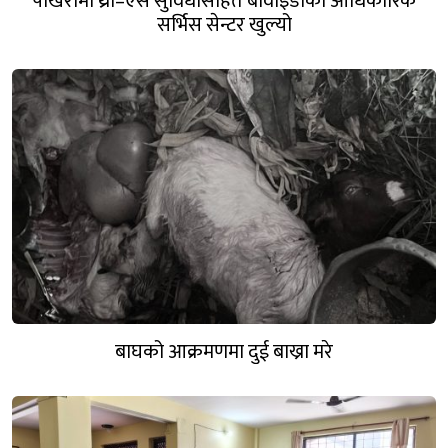
पोखरामा थ्री–एस सुविधासहित बीवाइडीको आधिकारिक
सर्भिस सेन्टर खुल्यो
बाघको आक्रमणमा दुई बाख्रा मरे