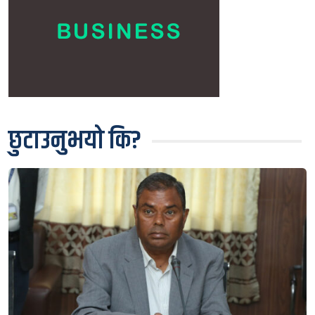
छुटाउनुभयो कि?