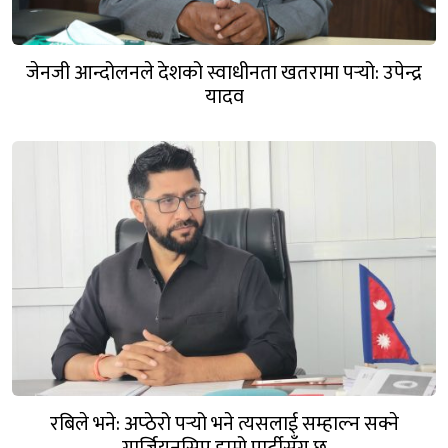
जेनजी आन्दोलनले देशको स्वाधीनता खतरामा पर्‍यो: उपेन्द्र
यादव
रबिले भने: अप्ठेरो पर्‍यो भने त्यसलाई सम्हाल्न सक्ने
गार्जियनसिप हाम्रो पार्टीसँग छ