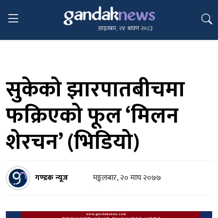
आइतबार, २४ श्रावण २०८३
सुकेको झारपातबीचमा
फक्रिएको फूल ‘मिलन
शेरचन’ (भिडियो)
गण्डक न्यूज
मङ्गलबार, २० माघ २०७७