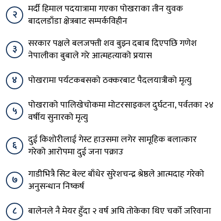
मर्दी हिमाल पदयात्रामा गएका पोखराका तीन युवक
२
बादलडाँडा क्षेत्रबाट सम्पर्कविहीन
सरकार पक्षले बलजफ्ती शव बुझ्न दबाब दिएपछि गणेश
३
नेपालीका बुबाले गरे आत्महत्याको प्रयास
४
पोखरामा पर्यटकबसको ठक्करबाट पैदलयात्रीको मृत्यु
पोखराको पालिखेचोकमा मोटरसाइकल दुर्घटना, पर्वतका २४
५
वर्षीय सुनारको मृत्यु
दुई किशोरीलाई गेस्ट हाउसमा लगेर सामूहिक बलात्कार
६
गरेको आरोपमा दुई जना पक्राउ
गाडीभित्रै सिट बेल्ट बाँधेर सुरेशचन्द्र श्रेष्ठले आत्मदाह गरेको
७
अनुसन्धान निष्कर्ष
८
बालेनले नै मेयर हुँदा २ वर्ष अघि तोकेका थिए चर्को जरिवाना