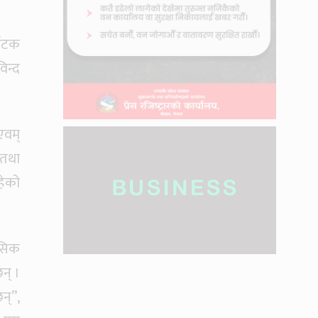
्यटक
िन्द
एवम्
 तथा
हेको
ासिक
न् ।
न्”,