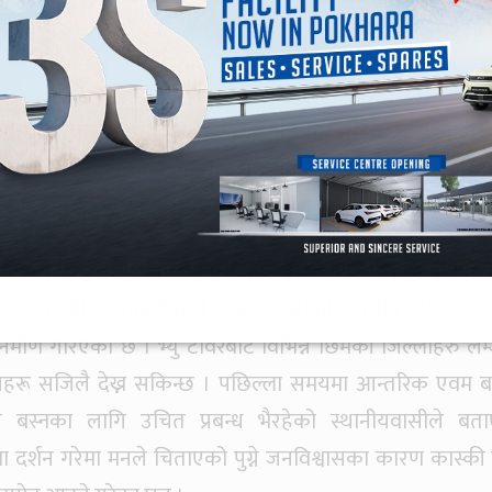
 विकासका क्रममा थप्रेकमा भ्यु टावर सहित पर्यटनमैत्री भवन, शौच
नुसार थप्रेकबाट पोखरा महानगरपालिका सहित कास्कीको 
जुङ, दमौली, मानुङकोटका साथै धवलागिरीदेखि गोरखा हिमालसम
्छ ।
यटकीय तीर्थस्थल गलेखामकोट यहाँको अर्को आकर्षण हो । यहाँ न
दो पर्यटकीय आकर्षणसँगै टाढा टाढाका रमणीय दृश्य निय
र्माण गरिएको छ । भ्यु टावरबाट विभिन्न छिमेकी जिल्लाहरु लम्
्थानहरू सजिलै देख्न सकिन्छ । पछिल्ला समयमा आन्तरिक एवम 
 बस्नका लागि उचित प्रबन्ध भैरहेको स्थानीयवासीले बत
 दर्शन गरेमा मनले चिताएको पुग्ने जनविश्वासका कारण कास्की