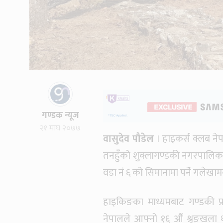
गण्डक न्यूज
२१ माघ २०७७
वासुदेव पौडेल
। हाइकर्स क्लब न
तनहुँको शुक्लागण्डकी नगरपालिका 
वडा नं ६ को सिमानामा पर्ने गलेखामक
हाइकिङका माध्यमबाट गण्डकी प्
नेपालले आफ्नो १६ औं श्रृङ्खला थ