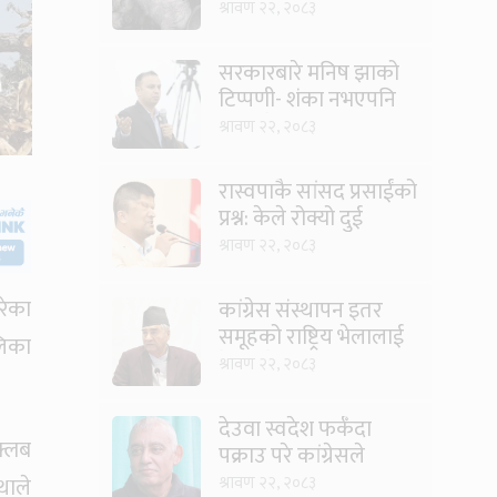
श्रावण २२, २०८३
सरकारबारे मनिष झाको
टिप्पणी- शंका नभएपनि
ढंग पुगेन, अब कालो चस्मा
श्रावण २२, २०८३
पनि हटाउनुपर्छ
रास्वपाकै सांसद प्रसाईंको
प्रश्न: केले रोक्यो दुई
तिहाइको सरकारलाई ?
श्रावण २२, २०८३
रेका
कांग्रेस संस्थापन इतर
समूहको राष्ट्रिय भेलालाई
लिका
देउवाले सम्बोधन गर्ने
श्रावण २२, २०८३
देउवा स्वदेश फर्कँदा
क्लब
पक्राउ परे कांग्रेसले
प्रतिवाद गर्छ: शशांक
थाले
श्रावण २२, २०८३