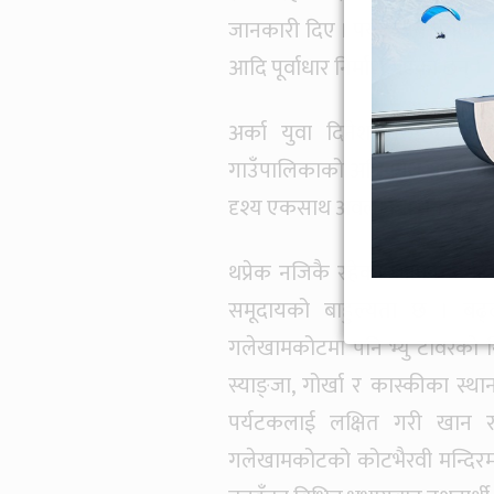
जानकारी दिए । पर्यटकीय पूर्वाधार
आदि पूर्वाधार निर्माण भएका छन् ।
अर्का युवा दिनेश गुरुङका अ
गाउँपालिकाको अधिकांश भाग, लम्
दृश्य एकसाथ अवलोकन गर्न सकिन
थप्रेक नजिकै रहेको धार्मिक पर्
समूदायको बाहुल्यता छ । बढ्
गलेखामकोटमा पनि भ्यु टावरको नि
स्याङ्जा, गोर्खा र कास्कीका स
पर्यटकलाई लक्षित गरी खान र
गलेखामकोटको कोटभैरवी मन्दिरमा