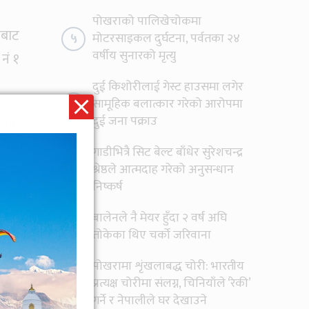
पोखराको पालिखेचोकमा
ँबाट
५
मोटरसाइकल दुर्घटना, पर्वतका २४
वर्षीय सुनारको मृत्यु
नं १
दुई किशोरीलाई गेस्ट हाउसमा लगेर
६
सामूहिक बलात्कार गरेको आरोपमा
दुई जना पक्राउ
्रेक
ुग्न
गाडीभित्रै सिट बेल्ट बाँधेर सुरेशचन्द्र
ूहरू
७
श्रेष्ठले आत्मदाह गरेको अनुसन्धान
निष्कर्ष
बालेनले नै मेयर हुँदा २ वर्ष अघि
८
कारी
तोकेका थिए चर्को जरिवाना
 पनि
पोखरामा शृंखलाबद्ध चोरी: भारतीय
डाका
९
प्रत्यक्ष चोरीमा संलग्न, चिनियाँले ‘रेकी’
गर्ने र नेपालीले घर देखाउने
उनले