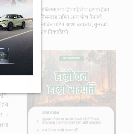
ालय,
पाकिस्तानमा हिमपहिरोमा हराइरहेका
निम्सदाइ सहित अन्य पाँच नेपाली
१०
जीवित भेटिने आशा कमजोर, युक्तको
शव निकालियो
रुपा
्मका
ेवार
ाल्न
जुङ,
बाहय
ाए ।
 तथा