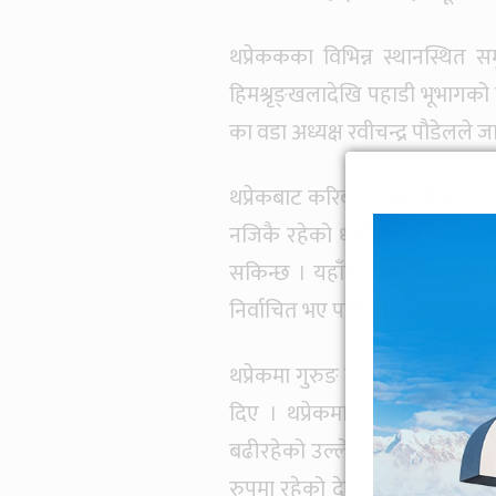
थप्रेककका विभिन्न स्थानस्थित
हिमश्रृङ्खलादेखि पहाडी भूभागक
का वडा अध्यक्ष रवीचन्द्र पौडेलले 
थप्रेकबाट करिब १५ किलोमिटरमा पृथ
नजिकै रहेको धार्मिक पर्यटकीयस
सकिन्छ । यहाँका पर्यटकीय सम्
निर्वाचित भए पछि प्राथमिकतामा 
थप्रेकमा गुरुङ समूदायको बाक्लो
दिए । थप्रेकमा पर्यटकको आगमनल
बढीरहेको उल्लेख गर्दै उनले थप्रे
रुपमा रहेको देवी थानलाई प्राची