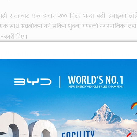
 समुद्री सतहबाट एक हजार २०० मिटर भन्दा बढी उचाइका ठाउ
ो एक साथ अवलोकन गर्न सकिने शुक्ला गण्डकी नगरपालिका वडा 
जानकारी दिए ।
्वीराजमार्गको कोत्रेका साथै तल्लो गगनगौडा पुग्न सकिन्छ भने थप
्थल गलेखामकोटबाट १५ किलोमिटरको दूरीमा सदरमुकाम दमौली प
भावनालाई उजागर गर्न पूर्वाधार विकास लगायतका कामलाई आँफ
राखेर कामहरू अघि बढाइएको उनले बताए ।
 बासोबास रहेको तमु हरियाली क्लबका अध्यक्ष लोक गुरुङले जान
ाई सहज बनाउनका लागि विभिन्न पूर्वाधार निर्माण हुने क्रम
क देवी थान नजिकै भ्यु टावर पनि निर्माण गरिएको बताए । मौला डाँ
न कालदेखि नै आस्था एवम् विश्वासका साथ पूजाआजा हुँदै आएको 