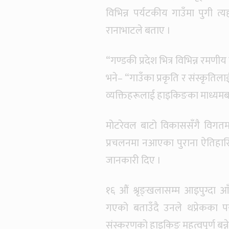
विभिन्न पर्यटकीय गाउँमा पुगी त्य
रानाभाटले बताए ।
“गण्डकी प्रदेश भित्र विभिन्न रमणी
भने– “गाउँका प्रकृति र संस्कृति
व्यक्तिहरूलाई हाइकिङका माध्यमबा
मोटरेवल बाटो विकाससँगै विगत
प्रचलनमा नआएका पुराना ऐतिहासि
जानकारी दिए ।
१६ औं श्रृङ्खलासम्म आइपुग्दा आ
गएको बताउँदै उनले थप्रेकका प
संस्करणको हाइकिङ महत्वपूर्ण बन्ने व