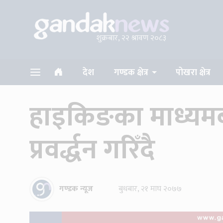
शुक्रबार, २२ श्रावण २०८३
देश
गण्डक क्षेत्र
पोखरा क्षेत्र
हाइकिङका माध्यमब
प्रवर्द्धन गरिँदै
गण्डक न्यूज
बुधबार, २१ माघ २०७७