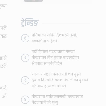
कोइराला
ृष्ण
ट्रेन्डिङ
 उनले
प्रतिभाका सबिन देशभरमै तेस्रो,
वद्ध
१
गण्डकीमा पहिलो
मर्दी हिमाल पदयात्रामा गएका
खासै
२
पोखराका तीन युवक बादलडाँडा
क्षेत्रबाट सम्पर्कविहीन
ाटले
सरकार पक्षले बलजफ्ती शव बुझ्न
३
दबाब दिएपछि गणेश नेपालीका बुबाले
गरे आत्महत्याको प्रयास
न्दै
६ औं
पोखरामा पर्यटकबसको ठक्करबाट
४
पैदलयात्रीको मृत्यु