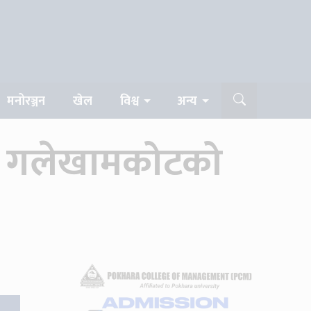
मनोरञ्जन
खेल
विश्व
अन्य
था गलेखामकोटको