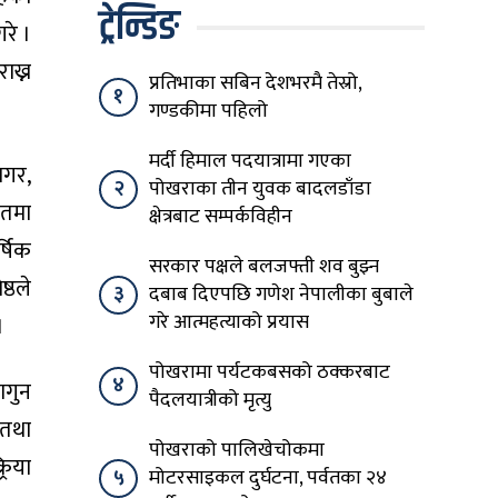
ट्रेन्डिङ
रे ।
ाख्न
प्रतिभाका सबिन देशभरमै तेस्रो,
१
गण्डकीमा पहिलो
मर्दी हिमाल पदयात्रामा गएका
मगर,
२
पोखराका तीन युवक बादलडाँडा
यतमा
क्षेत्रबाट सम्पर्कविहीन
्षिक
सरकार पक्षले बलजफ्ती शव बुझ्न
्ठले
३
दबाब दिएपछि गणेश नेपालीका बुबाले
गरे आत्महत्याको प्रयास
।
पोखरामा पर्यटकबसको ठक्करबाट
४
ागुन
पैदलयात्रीको मृत्यु
 तथा
पोखराको पालिखेचोकमा
रिया
५
मोटरसाइकल दुर्घटना, पर्वतका २४