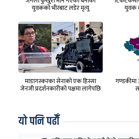
जंगली कुखुरा मार्न गएका बेनीका
टिकटकमार्फ
युवकको भीरबाट लडेर मृत्यु
युवक 
माडागस्करका सेनाको एक हिस्सा
गण्डकीमा 
जेनजी प्रदर्शनकारीको पक्षमा लागेपछि
स
राष्ट्रपति देश छाडेर भागे
यो पनि पढौँ