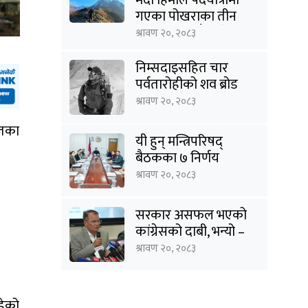
गएका पोखराका तीन
युवक बादलडाँडा क्षेत्रबाट
श्रावण २०, २०८३
सम्पर्कविहीन
निम्सदाइसहित चार
पर्वतारोहीको शव ब्रोड
पिकबाट बेस क्याम्पमा
श्रावण २०, २०८३
झारियो
यतका
यी हुन् मन्त्रिपरिषद्
बैठकका ७ निर्णय
श्रावण २०, २०८३
सरकार असफल भएको
कांग्रेसको दाबी, भन्यो –
‘जनविश्वासको संकटमा
श्रावण २०, २०८३
घेरिएको सरकार
विषयान्तर गर्न माहिर छ’
हेको