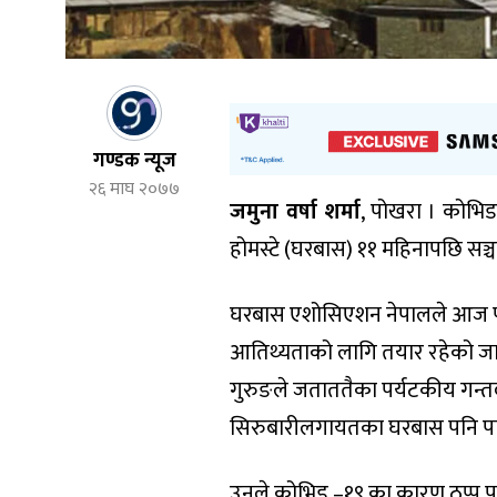
गण्डक न्यूज
२६ माघ २०७७
जमुना वर्षा शर्मा
, पोखरा । कोभि
होमस्टे (घरबास) ११ महिनापछि सञ
घरबास एशोसिएशन नेपालले आज पोखर
आतिथ्यताको लागि तयार रहेको जा
गुरुङले जताततैका पर्यटकीय गन्त
सिरुबारीलगायतका घरबास पनि पाहु
उनले कोभिड –१९ का कारण ठप्प पर