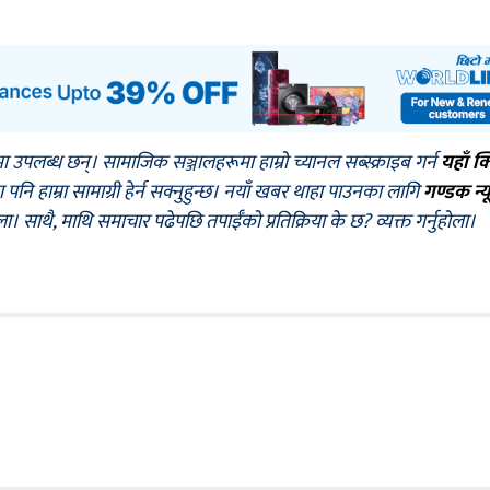
मा उपलब्ध छन्। सामाजिक सञ्जालहरूमा हाम्रो च्यानल सब्स्क्राइब गर्न
यहाँ क
नि हाम्रा सामाग्री हेर्न सक्नुहुन्छ। नयाँ खबर थाहा पाउनका लागि
गण्डक न्य
ोला। साथै, माथि समाचार पढेपछि तपाईँको प्रतिक्रिया के छ? व्यक्त गर्नुहोला।