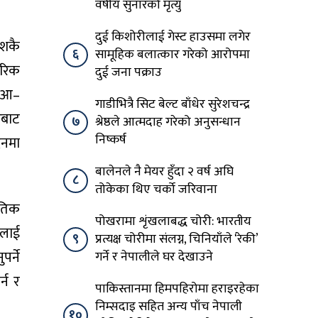
वर्षीय सुनारको मृत्यु
दुई किशोरीलाई गेस्ट हाउसमा लगेर
ेशकै
६
सामूहिक बलात्कार गरेको आरोपमा
तरिक
दुई जना पक्राउ
े आ–
गाडीभित्रै सिट बेल्ट बाँधेर सुरेशचन्द्र
रबाट
७
श्रेष्ठले आत्मदाह गरेको अनुसन्धान
निष्कर्ष
दनमा
बालेनले नै मेयर हुँदा २ वर्ष अघि
८
तोकेका थिए चर्को जरिवाना
ृतिक
पोखरामा शृंखलाबद्ध चोरी: भारतीय
नलाई
९
प्रत्यक्ष चोरीमा संलग्न, चिनियाँले ‘रेकी’
र्ने
गर्ने र नेपालीले घर देखाउने
्न र
पाकिस्तानमा हिमपहिरोमा हराइरहेका
निम्सदाइ सहित अन्य पाँच नेपाली
१०