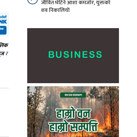
जीवित भेटिने आशा कमजोर, युक्तको
शव निकालियो
्लिक
ूज
र