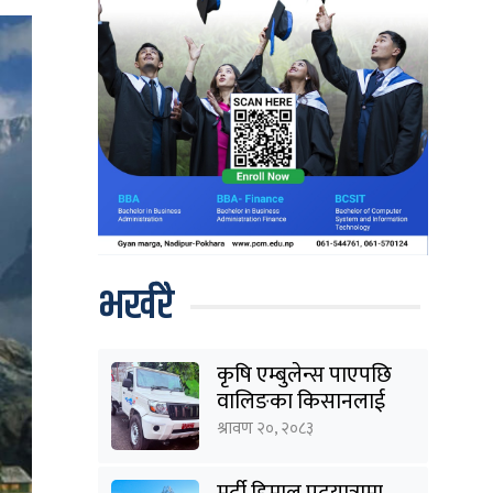
भर्खरै
कृषि एम्बुलेन्स पाएपछि
वालिङका किसानलाई
राहत
श्रावण २०, २०८३
मर्दी हिमाल पदयात्रामा