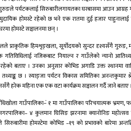
फत गुरुङले पर्यटकलाई सिरुबारीलगायतका घरबासमा आउन आग्रह ग
ुदायिक होमस्टे रहेको छ भने एक रातमा दुई हजार पाहुनालाई र
घरमा होमस्टे सञ्चालनमा छन् ।
 प्राकृतिक हिमशृङ्खला, सूर्योदयको सुन्दर दृश्यसँगै गुरुङ, 
तिक गतिविधिलाई नजिकबाट नियाल्न र गाउँलेको न्यानो आतिथ्
ष्ट रहेको बताए । उनका अनुसार कोभिड अगाडि उक्त स्थानमा वार
 तथ्याङ्क छ । स्याङ्जा पर्यटन विकास समितिका अनन्तकुमार श्रेष
सँगै हरेक महिना एक एक वटा कार्यक्रम सञ्चालन गर्दै जाने बताए 
धिखोला गाउँपालिका–ं १ मा गाउँपालिका परिचयात्मक भ्रमण, फ
 नगरपालिका– ४ कुलमान घिसिङ झरनामा क्यानोनिङ महोत्सव
गते सिरुबारीमा होमस्टेमा कोभिड –१९ को प्रभावको बारेमा अन्तक्र्