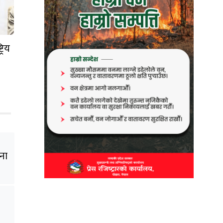
रिय
ना