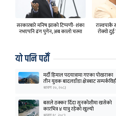
सरकारबारे मनिष झाको टिप्पणी- शंका
रास्वपाकै सा
नभएपनि ढंग पुगेन, अब कालो चस्मा
रोक्यो द
पनि हटाउनुपर्छ
यो पनि पढौँ
मर्दी हिमाल पदयात्रामा गएका पोखराका
तीन युवक बादलडाँडा क्षेत्रबाट सम्पर्कवि
श्रावण २०, २०८३
बसले ठक्कर दिँदा सुनकोशीमा खसेकाे
कारभित्र ४ यात्रु रहेको खुल्यो
श्रावण १८, २०८३