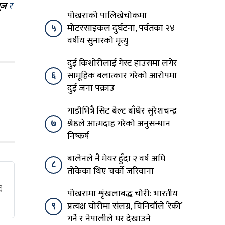
ूज
र
पोखराको पालिखेचोकमा
५
मोटरसाइकल दुर्घटना, पर्वतका २४
वर्षीय सुनारको मृत्यु
दुई किशोरीलाई गेस्ट हाउसमा लगेर
६
सामूहिक बलात्कार गरेको आरोपमा
दुई जना पक्राउ
गाडीभित्रै सिट बेल्ट बाँधेर सुरेशचन्द्र
७
श्रेष्ठले आत्मदाह गरेको अनुसन्धान
निष्कर्ष
बालेनले नै मेयर हुँदा २ वर्ष अघि
८
तोकेका थिए चर्को जरिवाना
पोखरामा शृंखलाबद्ध चोरी: भारतीय
९
प्रत्यक्ष चोरीमा संलग्न, चिनियाँले ‘रेकी’
गर्ने र नेपालीले घर देखाउने