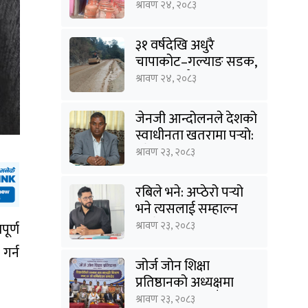
अनुगमन
श्रावण २४, २०८३
३१ वर्षदेखि अधुरै
चापाकोट–गल्याङ सडक,
आधा काममै अल्झियो
श्रावण २४, २०८३
जेनजी आन्दोलनले देशको
स्वाधीनता खतरामा पर्‍यो:
उपेन्द्र यादव
श्रावण २३, २०८३
रबिले भने: अप्ठेरो पर्‍यो
भने त्यसलाई सम्हाल्न
सक्ने गार्जियनसिप हाम्रो
श्रावण २३, २०८३
पूर्ण
पार्टीसँग छ
गर्न
जोर्ज जोन शिक्षा
प्रतिष्ठानको अध्यक्षमा
विनोद कायस्थ, पाँच
श्रावण २३, २०८३