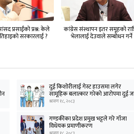
ंसद प्रसाईंको प्रश्न: केले
कांग्रेस संस्थापन इतर समूहको राष्ट्
ुई तिहाइको सरकारलाई ?
भेलालाई देउवाले सम्बोधन गर्ने
दुई किशोरीलाई गेस्ट हाउसमा लगेर
हीन
सामूहिक बलात्कार गरेको आरोपमा दुई ज
पक्राउ
श्रावण १८, २०८३
गण्डकीका प्रदेश प्रमुख भट्टले गरे गाँजा
विधेयक प्रमाणीकरण
श्रावण १८, २०८३