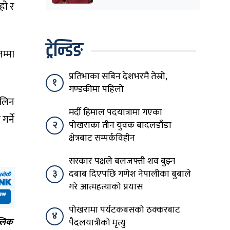
शिक्षासेवी सम्मानित
 हो र
ट्रेन्डिङ
जम्मा
प्रतिभाका सबिन देशभरमै तेस्रो,
१
गण्डकीमा पहिलो
 लिन
मर्दी हिमाल पदयात्रामा गएका
र्ने
२
पोखराका तीन युवक बादलडाँडा
क्षेत्रबाट सम्पर्कविहीन
सरकार पक्षले बलजफ्ती शव बुझ्न
३
दबाब दिएपछि गणेश नेपालीका बुबाले
गरे आत्महत्याको प्रयास
पोखरामा पर्यटकबसको ठक्करबाट
४
्लिक
पैदलयात्रीको मृत्यु