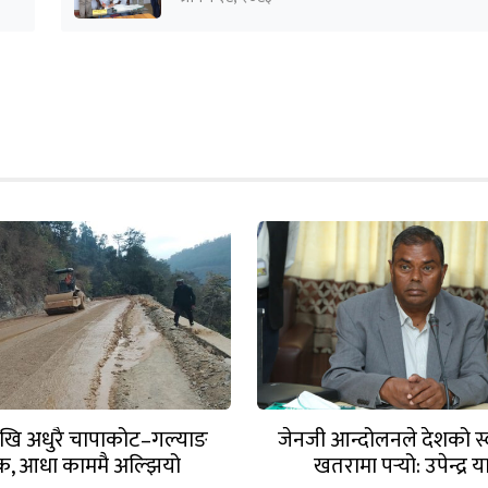
देखि अधुरै चापाकोट–गल्याङ
जेनजी आन्दोलनले देशको स
, आधा काममै अल्झियो
खतरामा पर्‍यो: उपेन्द्र 