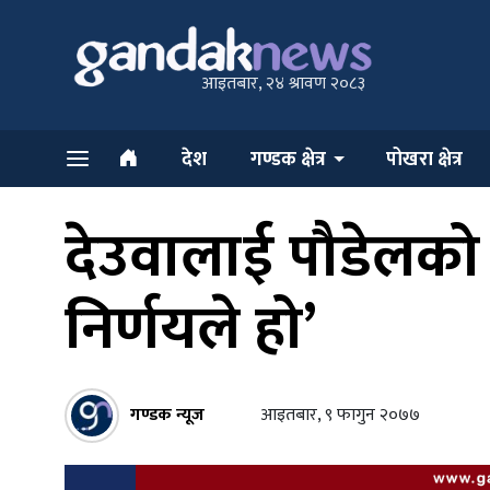
आइतबार, २४ श्रावण २०८३
देश
गण्डक क्षेत्र
पोखरा क्षेत्र
देउवालाई पौडेलको ज
निर्णयले हो’
गण्डक न्यूज
आइतबार, ९ फागुन २०७७