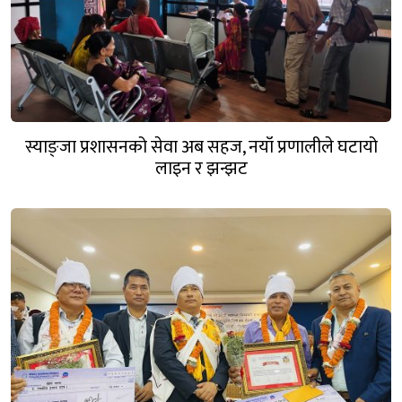
स्याङ्जा प्रशासनको सेवा अब सहज, नयाँ प्रणालीले घटायो
लाइन र झन्झट