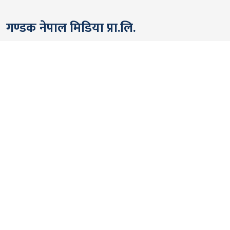
गण्डक नेपाल मिडिया प्रा.लि.
पोखरा, नेपाल
सम्पर्कः +९७७ ६१५७६२९१
भाइबर/ह्वाट्सएप्ः +९७७ ९८०६५६१४४२
ईमेल:
gandakmedia@gmail.com
[Official]
gandaknews@gmail.com
[News]
news@gandaknews.com
१६१६ [७६३] [सूचना तथा प्रसारण विभाग]
१०६९/०७४/७५ [प्रेस काउन्सिल नेपाल]
१८१३५२/०७४/७५ [कम्पनी रजिष्ट्रार]
गण्डक न्यूज टीम