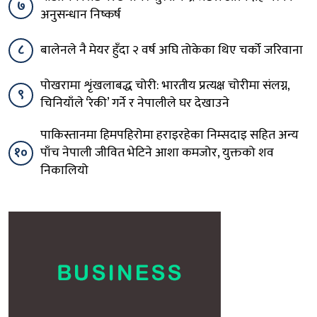
७
अनुसन्धान निष्कर्ष
८
बालेनले नै मेयर हुँदा २ वर्ष अघि तोकेका थिए चर्को जरिवाना
पोखरामा शृंखलाबद्ध चोरी: भारतीय प्रत्यक्ष चोरीमा संलग्न,
९
चिनियाँले ‘रेकी’ गर्ने र नेपालीले घर देखाउने
पाकिस्तानमा हिमपहिरोमा हराइरहेका निम्सदाइ सहित अन्य
१०
पाँच नेपाली जीवित भेटिने आशा कमजोर, युक्तको शव
निकालियो