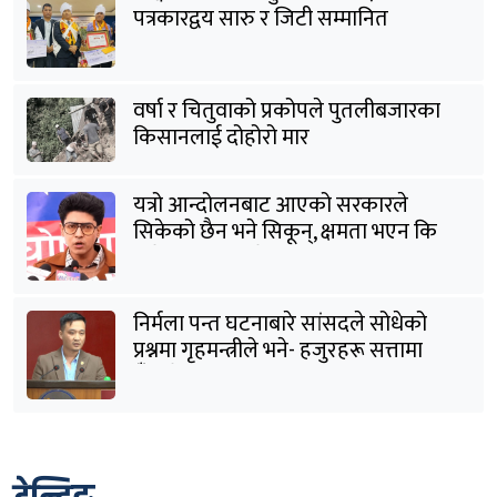
पत्रकारद्वय सारु र जिटी सम्मानित
वर्षा र चितुवाको प्रकोपले पुतलीबजारका
किसानलाई दोहोरो मार
यत्रो आन्दोलनबाट आएको सरकारले
सिकेको छैन भने सिकून्, क्षमता भएन कि
विवेक भएन कि के भएन ?: मिराज ढुंगाना
निर्मला पन्त घटनाबारे सांसदले सोधेको
प्रश्नमा गृहमन्त्रीले भने- हजुरहरू सत्तामा
हुँदाखेरि किन नगर्नुभएको यो ?