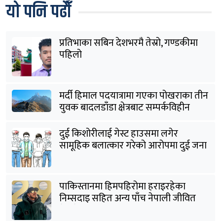
यो पनि पढौँ
प्रतिभाका सबिन देशभरमै तेस्रो, गण्डकीमा
पहिलो
मर्दी हिमाल पदयात्रामा गएका पोखराका तीन
युवक बादलडाँडा क्षेत्रबाट सम्पर्कविहीन
दुई किशोरीलाई गेस्ट हाउसमा लगेर
सामूहिक बलात्कार गरेको आरोपमा दुई जना
पक्राउ
पाकिस्तानमा हिमपहिरोमा हराइरहेका
निम्सदाइ सहित अन्य पाँच नेपाली जीवित
भेटिने आशा कमजोर, युक्तको शव निकालियो