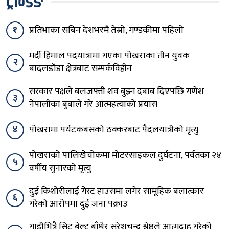
ट्रेन्डिङ
१
प्रतिभाका सबिन देशभरमै तेस्रो, गण्डकीमा पहिलो
मर्दी हिमाल पदयात्रामा गएका पोखराका तीन युवक
२
बादलडाँडा क्षेत्रबाट सम्पर्कविहीन
सरकार पक्षले बलजफ्ती शव बुझ्न दबाब दिएपछि गणेश
३
नेपालीका बुबाले गरे आत्महत्याको प्रयास
४
पोखरामा पर्यटकबसको ठक्करबाट पैदलयात्रीको मृत्यु
पोखराको पालिखेचोकमा मोटरसाइकल दुर्घटना, पर्वतका २४
५
वर्षीय सुनारको मृत्यु
दुई किशोरीलाई गेस्ट हाउसमा लगेर सामूहिक बलात्कार
६
गरेको आरोपमा दुई जना पक्राउ
गाडीभित्रै सिट बेल्ट बाँधेर सुरेशचन्द्र श्रेष्ठले आत्मदाह गरेको