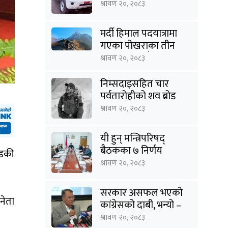
राहत
श्रावण २०, २०८३
मर्दी हिमाल पदयात्रामा
गएका पोखराका तीन
युवक बादलडाँडा क्षेत्रबाट
श्रावण २०, २०८३
सम्पर्कविहीन
निम्सदाइसहित चार
पर्वतारोहीको शव ब्रोड
पिकबाट बेस क्याम्पमा
श्रावण २०, २०८३
झारियो
यी हुन् मन्त्रिपरिषद्
बैठकका ७ निर्णय
्डकी
श्रावण २०, २०८३
सरकार असफल भएको
नेता
कांग्रेसको दाबी, भन्यो –
‘जनविश्वासको संकटमा
श्रावण २०, २०८३