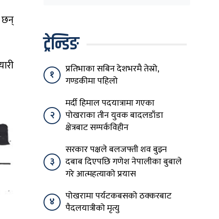
घेरिएको सरकार
विषयान्तर गर्न माहिर छ’
 छन्
ट्रेन्डिङ
यारी
प्रतिभाका सबिन देशभरमै तेस्रो,
१
गण्डकीमा पहिलो
मर्दी हिमाल पदयात्रामा गएका
२
पोखराका तीन युवक बादलडाँडा
क्षेत्रबाट सम्पर्कविहीन
सरकार पक्षले बलजफ्ती शव बुझ्न
३
दबाब दिएपछि गणेश नेपालीका बुबाले
गरे आत्महत्याको प्रयास
पोखरामा पर्यटकबसको ठक्करबाट
४
पैदलयात्रीको मृत्यु