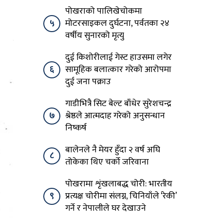
पोखराको पालिखेचोकमा
५
मोटरसाइकल दुर्घटना, पर्वतका २४
वर्षीय सुनारको मृत्यु
दुई किशोरीलाई गेस्ट हाउसमा लगेर
६
सामूहिक बलात्कार गरेको आरोपमा
दुई जना पक्राउ
गाडीभित्रै सिट बेल्ट बाँधेर सुरेशचन्द्र
७
श्रेष्ठले आत्मदाह गरेको अनुसन्धान
निष्कर्ष
बालेनले नै मेयर हुँदा २ वर्ष अघि
८
तोकेका थिए चर्को जरिवाना
पोखरामा शृंखलाबद्ध चोरी: भारतीय
९
प्रत्यक्ष चोरीमा संलग्न, चिनियाँले ‘रेकी’
गर्ने र नेपालीले घर देखाउने