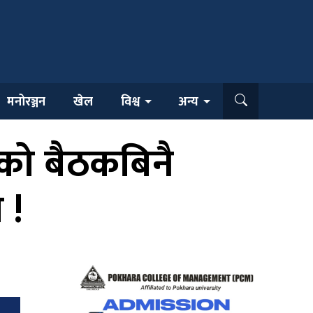
मनोरञ्जन
खेल
विश्व
अन्य
लको बैठकबिनै
 !