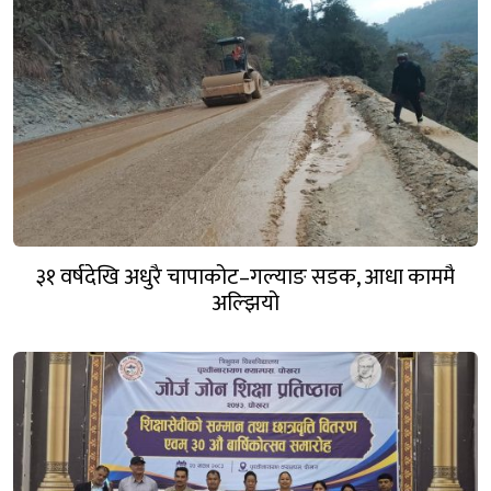
३१ वर्षदेखि अधुरै चापाकोट–गल्याङ सडक, आधा काममै
अल्झियो