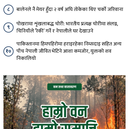
८
बालेनले नै मेयर हुँदा २ वर्ष अघि तोकेका थिए चर्को जरिवाना
पोखरामा शृंखलाबद्ध चोरी: भारतीय प्रत्यक्ष चोरीमा संलग्न,
९
चिनियाँले ‘रेकी’ गर्ने र नेपालीले घर देखाउने
पाकिस्तानमा हिमपहिरोमा हराइरहेका निम्सदाइ सहित अन्य
१०
पाँच नेपाली जीवित भेटिने आशा कमजोर, युक्तको शव
निकालियो