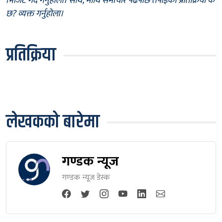
भिजिट गर्दै गर्नुहोला। साथै, माथि समाचार पढेपछि तपाईँको प्रतिक्रिया के
छ? व्यक्त गर्नुहोला।
प्रतिक्रिया
लेखकको बारेमा
गण्डक न्यूज
गण्डक न्यूज डेस्क