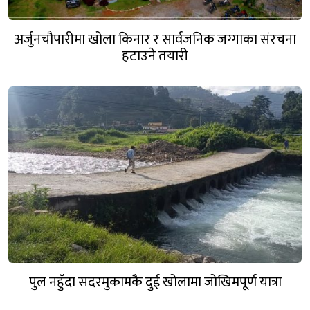
अर्जुनचौपारीमा खोला किनार र सार्वजनिक जग्गाका संरचना
हटाउने तयारी
पुल नहुँदा सदरमुकामकै दुई खोलामा जोखिमपूर्ण यात्रा