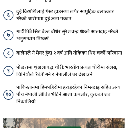
दुई किशोरीलाई गेस्ट हाउसमा लगेर सामूहिक बलात्कार
६
गरेको आरोपमा दुई जना पक्राउ
गाडीभित्रै सिट बेल्ट बाँधेर सुरेशचन्द्र श्रेष्ठले आत्मदाह गरेको
७
अनुसन्धान निष्कर्ष
८
बालेनले नै मेयर हुँदा २ वर्ष अघि तोकेका थिए चर्को जरिवाना
पोखरामा शृंखलाबद्ध चोरी: भारतीय प्रत्यक्ष चोरीमा संलग्न,
९
चिनियाँले ‘रेकी’ गर्ने र नेपालीले घर देखाउने
पाकिस्तानमा हिमपहिरोमा हराइरहेका निम्सदाइ सहित अन्य
१०
पाँच नेपाली जीवित भेटिने आशा कमजोर, युक्तको शव
निकालियो