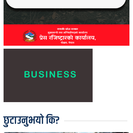
छुटाउनुभयो कि?