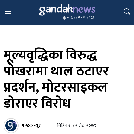
शुक्रबार, २२ श्रावण २०८३
मूल्यवृद्धिका विरुद्ध
पोखरामा थाल ठटाएर
प्रदर्शन, मोटरसाइकल
डोराएर विरोध
गण्डक न्यूज
बिहिबार, १२ जेठ २०७९