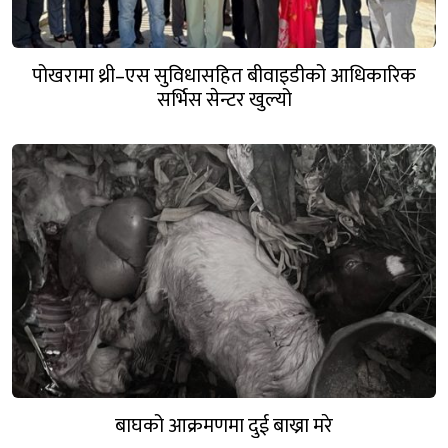
पोखरामा थ्री–एस सुविधासहित बीवाइडीको आधिकारिक
सर्भिस सेन्टर खुल्यो
बाघको आक्रमणमा दुई बाख्रा मरे