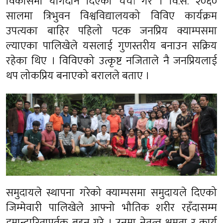
विकासमा योगदान दिएको चर्चा गरे । वि.सं. २०६०
सालमा त्रिभुवन विश्वविद्यालयको विविए कार्यक्रम
उपत्यका बाहिर पहिलो पटक जनप्रिय क्याम्पसमा
ल्याएका पालिखेले यसलाई गुणस्तरीय बनाउन सक्रिय
रहेका थिए । विविएको उत्कृष्ट नजिताले नै जनप्रियलाई
थप लोकप्रिय बनाएको बरालले बताए ।
समुदायले स्थापना गरेको क्याम्पसमा समुदायले दिएको
जिम्मेवारी पालिखेले आफ्नो भौतिक शरीर रहँदासम्म
इमान्दारितापूर्वक बहन गरे । उनमा नेतृत्व क्षमता र कार्य