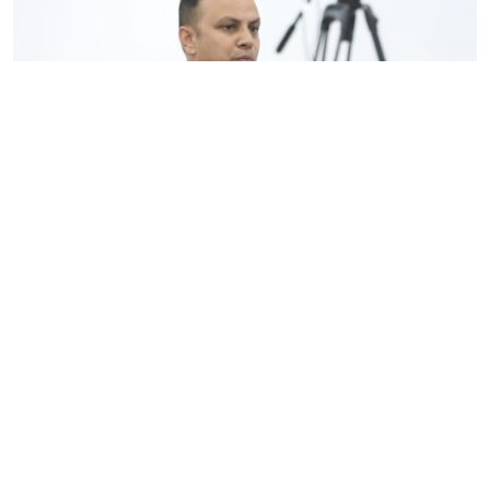
सरकारबारे मनिष झाको टिप्पणी- शंका नभएपनि ढंग पुगेन,
अब कालो चस्मा पनि हटाउनुपर्छ