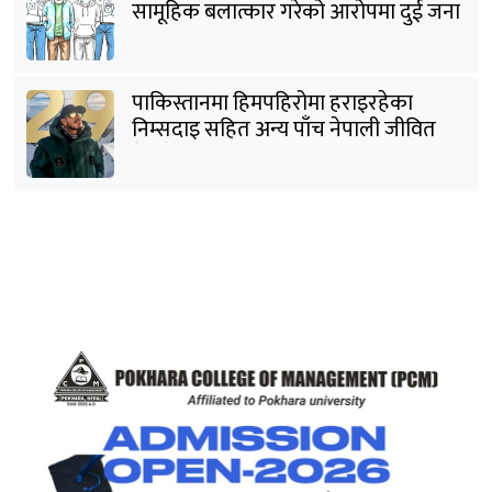
सामूहिक बलात्कार गरेको आरोपमा दुई जना
पक्राउ
पाकिस्तानमा हिमपहिरोमा हराइरहेका
निम्सदाइ सहित अन्य पाँच नेपाली जीवित
भेटिने आशा कमजोर, युक्तको शव निकालियो