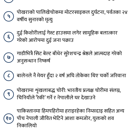
पोखराको पालिखेचोकमा मोटरसाइकल दुर्घटना, पर्वतका २४
५
वर्षीय सुनारको मृत्यु
दुई किशोरीलाई गेस्ट हाउसमा लगेर सामूहिक बलात्कार
६
गरेको आरोपमा दुई जना पक्राउ
गाडीभित्रै सिट बेल्ट बाँधेर सुरेशचन्द्र श्रेष्ठले आत्मदाह गरेको
७
अनुसन्धान निष्कर्ष
८
बालेनले नै मेयर हुँदा २ वर्ष अघि तोकेका थिए चर्को जरिवाना
पोखरामा शृंखलाबद्ध चोरी: भारतीय प्रत्यक्ष चोरीमा संलग्न,
९
चिनियाँले ‘रेकी’ गर्ने र नेपालीले घर देखाउने
पाकिस्तानमा हिमपहिरोमा हराइरहेका निम्सदाइ सहित अन्य
१०
पाँच नेपाली जीवित भेटिने आशा कमजोर, युक्तको शव
निकालियो