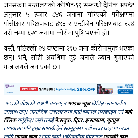
जनसंख्या मन्त्रालयको कोभिड-१९ सम्बन्धी दैनिक अपडेट
अनुसार ५ हजार ८४६ जनामा गरिएको परीक्षणमा
पीसीआर परिक्षणबाट ४९६ र एन्टीजेन परिक्षणबाट १२४
गरी जम्मा ६२० जनामा कोरोना पुष्टि भएको हो।
यस्तै, पछिल्लो २४ घण्टामा २९७ जना कोरोनामुक्त भएका
छन्। भने, सोही अवधिमा दुई जनाले ज्यान गुमाएको
मन्त्रालयले जनाएको छ ।
गण्डकी प्रदेशको अग्रणी अनलाइन
गण्डक न्यूज
विभिन्न प्लाटफर्ममा
उपलब्ध छन्। सामाजिक सञ्जालहरूमा हाम्रो च्यानल सब्स्क्राइब गर्न
यहाँ
क्लिक
गर्नुहोस्। जहाँ तपाईँ
फेसबुक
,
ट्विटर
,
इन्स्टाग्राम
,
यूट्युब
लगायतमा पनि हाम्रा सामाग्री हेर्न सक्नुहुन्छ। नयाँ खबर थाहा पाउनका
लागि
गण्डक न्यूज
र हाम्रो अर्को आधिकारिक वेबसाइट
गण्डकी न्यूज