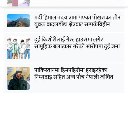
मर्दी हिमाल पदयात्रामा गएका पोखराका तीन
युवक बादलडाँडा क्षेत्रबाट सम्पर्कविहीन
दुई किशोरीलाई गेस्ट हाउसमा लगेर
सामूहिक बलात्कार गरेको आरोपमा दुई जना
पक्राउ
पाकिस्तानमा हिमपहिरोमा हराइरहेका
निम्सदाइ सहित अन्य पाँच नेपाली जीवित
भेटिने आशा कमजोर, युक्तको शव निकालियो