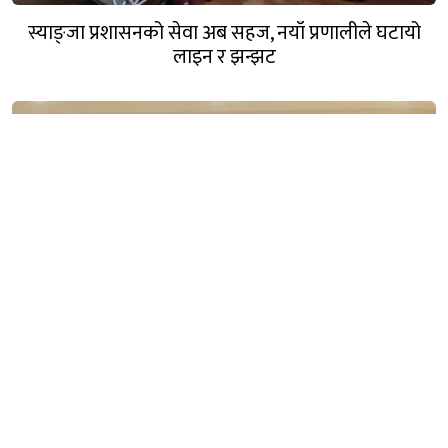
स्याङ्जा प्रशासनको सेवा अब सहज, नयाँ प्रणालीले घटायो
लाइन र झन्झट
कञ्चन पत्रकारिता पुरस्कार २०८३ बाट पत्रकारद्वय सारु र जिटी
सम्मानित