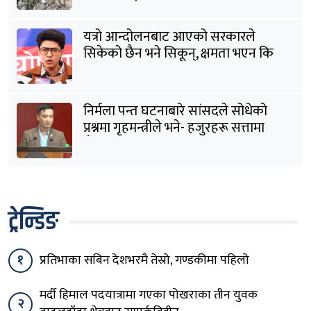
यत्रो आन्दोलनबाट आएको सरकारले
सिकेको छैन भने सिकून्, क्षमता भएन कि
विवेक भएन कि के भएन ?: मिराज ढुंगाना
निर्मला पन्त घटनाबारे सांसदले सोधेको
प्रश्नमा गृहमन्त्रीले भने- हजुरहरू सत्तामा
हुँदाखेरि किन नगर्नुभएको यो ?
ट्रेन्डिङ
१
प्रतिभाका सबिन देशभरमै तेस्रो, गण्डकीमा पहिलो
मर्दी हिमाल पदयात्रामा गएका पोखराका तीन युवक
२