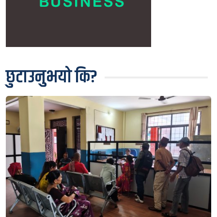
छुटाउनुभयो कि?