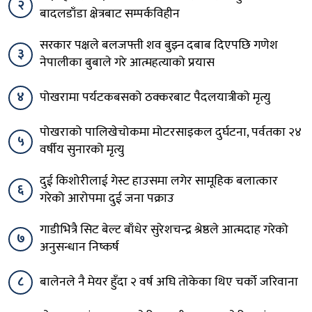
२
बादलडाँडा क्षेत्रबाट सम्पर्कविहीन
सरकार पक्षले बलजफ्ती शव बुझ्न दबाब दिएपछि गणेश
३
नेपालीका बुबाले गरे आत्महत्याको प्रयास
४
पोखरामा पर्यटकबसको ठक्करबाट पैदलयात्रीको मृत्यु
पोखराको पालिखेचोकमा मोटरसाइकल दुर्घटना, पर्वतका २४
५
वर्षीय सुनारको मृत्यु
दुई किशोरीलाई गेस्ट हाउसमा लगेर सामूहिक बलात्कार
६
गरेको आरोपमा दुई जना पक्राउ
गाडीभित्रै सिट बेल्ट बाँधेर सुरेशचन्द्र श्रेष्ठले आत्मदाह गरेको
७
अनुसन्धान निष्कर्ष
८
बालेनले नै मेयर हुँदा २ वर्ष अघि तोकेका थिए चर्को जरिवाना