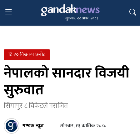
शुक्रबार, २२ श्रावण २०८३
टि २० विश्वकप छनोट
नेपालको सानदार विजयी
सुरुवात
सिंगापुर ८ विकेटले पराजित
गण्डक न्यूज
सोमबार, १३ कार्तिक २०८०