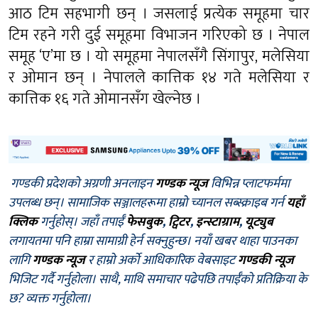
आठ टिम सहभागी छन् । जसलाई प्रत्येक समूहमा चार
टिम रहने गरी दुई समूहमा विभाजन गरिएको छ । नेपाल
समूह ‘ए’मा छ । यो समूहमा नेपालसँगै सिंगापुर, मलेसिया
र ओमान छन् । नेपालले कात्तिक १४ गते मलेसिया र
कात्तिक १६ गते ओमानसँग खेल्नेछ ।
गण्डकी प्रदेशको अग्रणी अनलाइन
गण्डक न्यूज
विभिन्न प्लाटफर्ममा
उपलब्ध छन्। सामाजिक सञ्जालहरूमा हाम्रो च्यानल सब्स्क्राइब गर्न
यहाँ
क्लिक
गर्नुहोस्। जहाँ तपाईँ
फेसबुक
,
ट्विटर
,
इन्स्टाग्राम
,
यूट्युब
लगायतमा पनि हाम्रा सामाग्री हेर्न सक्नुहुन्छ। नयाँ खबर थाहा पाउनका
लागि
गण्डक न्यूज
र हाम्रो अर्को आधिकारिक वेबसाइट
गण्डकी न्यूज
भिजिट गर्दै गर्नुहोला। साथै, माथि समाचार पढेपछि तपाईँको प्रतिक्रिया के
छ? व्यक्त गर्नुहोला।