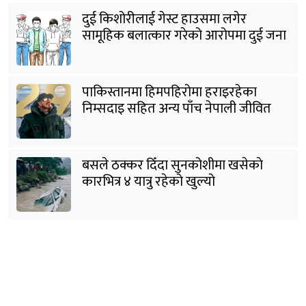
दुई किशोरीलाई गेस्ट हाउसमा लगेर
सामूहिक बलात्कार गरेको आरोपमा दुई जना
पक्राउ
पाकिस्तानमा हिमपहिरोमा हराइरहेका
निम्सदाइ सहित अन्य पाँच नेपाली जीवित
भेटिने आशा कमजोर, युक्तको शव निकालियो
बसले ठक्कर दिँदा सुनकोशीमा खसेकाे
कारभित्र ४ यात्रु रहेको खुल्यो