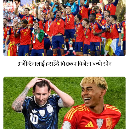
अर्जेन्टिनालाई हराउँदै विश्वकप विजेता बन्यो स्पेन