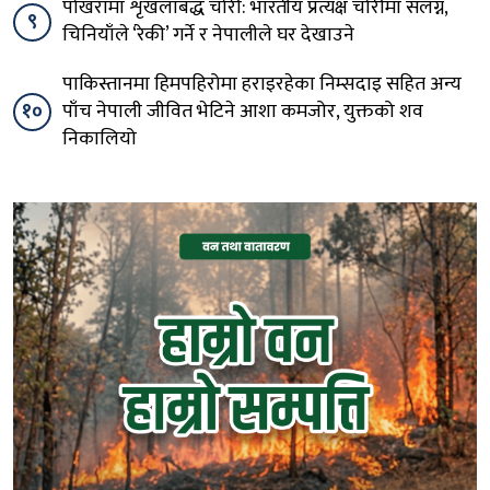
पोखरामा शृंखलाबद्ध चोरी: भारतीय प्रत्यक्ष चोरीमा संलग्न,
९
चिनियाँले ‘रेकी’ गर्ने र नेपालीले घर देखाउने
पाकिस्तानमा हिमपहिरोमा हराइरहेका निम्सदाइ सहित अन्य
१०
पाँच नेपाली जीवित भेटिने आशा कमजोर, युक्तको शव
निकालियो