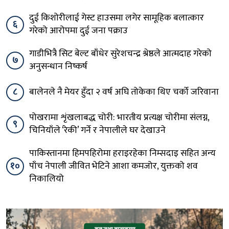
दुई किशोरीलाई गेस्ट हाउसमा लगेर सामूहिक बलात्कार
६
गरेको आरोपमा दुई जना पक्राउ
गाडीभित्रै सिट बेल्ट बाँधेर सुरेशचन्द्र श्रेष्ठले आत्मदाह गरेको
७
अनुसन्धान निष्कर्ष
८
बालेनले नै मेयर हुँदा २ वर्ष अघि तोकेका थिए चर्को जरिवाना
पोखरामा शृंखलाबद्ध चोरी: भारतीय प्रत्यक्ष चोरीमा संलग्न,
९
चिनियाँले ‘रेकी’ गर्ने र नेपालीले घर देखाउने
पाकिस्तानमा हिमपहिरोमा हराइरहेका निम्सदाइ सहित अन्य
१०
पाँच नेपाली जीवित भेटिने आशा कमजोर, युक्तको शव
निकालियो