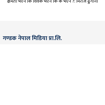
क्षमता भएन कि विवेक भएन कि के भएन ?: मिराज ढुंगाना
गण्डक नेपाल मिडिया प्रा.लि.
पोखरा, नेपाल
सम्पर्कः +९७७ ६१५७६२९१
भाइबर/ह्वाट्सएप्ः +९७७ ९८०६५६१४४२
ईमेल:
gandakmedia@gmail.com
[Official]
gandaknews@gmail.com
[News]
news@gandaknews.com
१६१६ [७६३] [सूचना तथा प्रसारण विभाग]