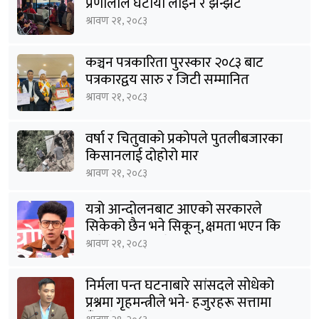
प्रणालीले घटायो लाइन र झन्झट
श्रावण २१, २०८३
कञ्चन पत्रकारिता पुरस्कार २०८३ बाट
पत्रकारद्वय सारु र जिटी सम्मानित
श्रावण २१, २०८३
वर्षा र चितुवाको प्रकोपले पुतलीबजारका
किसानलाई दोहोरो मार
श्रावण २१, २०८३
यत्रो आन्दोलनबाट आएको सरकारले
सिकेको छैन भने सिकून्, क्षमता भएन कि
विवेक भएन कि के भएन ?: मिराज ढुंगाना
श्रावण २१, २०८३
निर्मला पन्त घटनाबारे सांसदले सोधेको
प्रश्नमा गृहमन्त्रीले भने- हजुरहरू सत्तामा