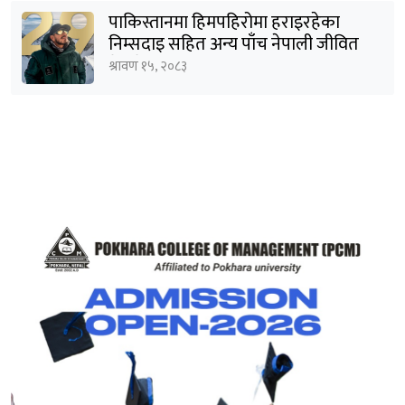
पाकिस्तानमा हिमपहिरोमा हराइरहेका
निम्सदाइ सहित अन्य पाँच नेपाली जीवित
भेटिने आशा कमजोर, युक्तको शव निकालियो
श्रावण १५, २०८३