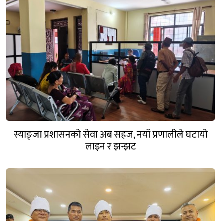
स्याङ्जा प्रशासनको सेवा अब सहज, नयाँ प्रणालीले घटायो
लाइन र झन्झट