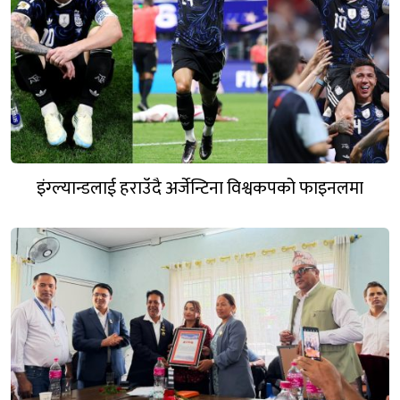
इंग्ल्यान्डलाई हराउँदै अर्जेन्टिना विश्वकपको फाइनलमा