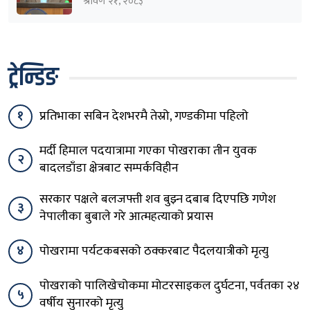
हुँदाखेरि किन नगर्नुभएको यो ?
श्रावण २१, २०८३
ट्रेन्डिङ
१
प्रतिभाका सबिन देशभरमै तेस्रो, गण्डकीमा पहिलो
मर्दी हिमाल पदयात्रामा गएका पोखराका तीन युवक
२
बादलडाँडा क्षेत्रबाट सम्पर्कविहीन
सरकार पक्षले बलजफ्ती शव बुझ्न दबाब दिएपछि गणेश
३
नेपालीका बुबाले गरे आत्महत्याको प्रयास
४
पोखरामा पर्यटकबसको ठक्करबाट पैदलयात्रीको मृत्यु
पोखराको पालिखेचोकमा मोटरसाइकल दुर्घटना, पर्वतका २४
५
वर्षीय सुनारको मृत्यु