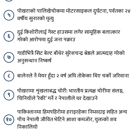
पोखराको पालिखेचोकमा मोटरसाइकल दुर्घटना, पर्वतका २४
५
वर्षीय सुनारको मृत्यु
दुई किशोरीलाई गेस्ट हाउसमा लगेर सामूहिक बलात्कार
६
गरेको आरोपमा दुई जना पक्राउ
गाडीभित्रै सिट बेल्ट बाँधेर सुरेशचन्द्र श्रेष्ठले आत्मदाह गरेको
७
अनुसन्धान निष्कर्ष
८
बालेनले नै मेयर हुँदा २ वर्ष अघि तोकेका थिए चर्को जरिवाना
पोखरामा शृंखलाबद्ध चोरी: भारतीय प्रत्यक्ष चोरीमा संलग्न,
९
चिनियाँले ‘रेकी’ गर्ने र नेपालीले घर देखाउने
पाकिस्तानमा हिमपहिरोमा हराइरहेका निम्सदाइ सहित अन्य
१०
पाँच नेपाली जीवित भेटिने आशा कमजोर, युक्तको शव
निकालियो