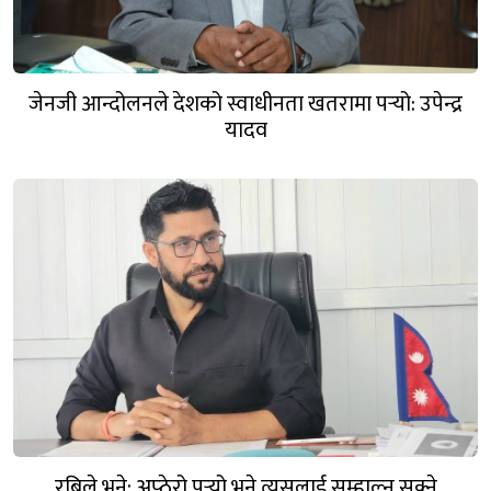
जेनजी आन्दोलनले देशको स्वाधीनता खतरामा पर्‍यो: उपेन्द्र
यादव
रबिले भने: अप्ठेरो पर्‍यो भने त्यसलाई सम्हाल्न सक्ने