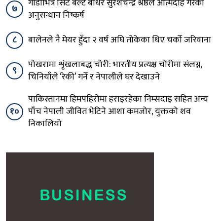
गाडीभित्रै सिट बेल्ट बाँधेर सुरेशचन्द्र श्रेष्ठले आत्मदाह गरेको
७
अनुसन्धान निष्कर्ष
८
बालेनले नै मेयर हुँदा २ वर्ष अघि तोकेका थिए चर्को जरिवाना
पोखरामा शृंखलाबद्ध चोरी: भारतीय प्रत्यक्ष चोरीमा संलग्न,
९
चिनियाँले ‘रेकी’ गर्ने र नेपालीले घर देखाउने
पाकिस्तानमा हिमपहिरोमा हराइरहेका निम्सदाइ सहित अन्य
१०
पाँच नेपाली जीवित भेटिने आशा कमजोर, युक्तको शव
निकालियो