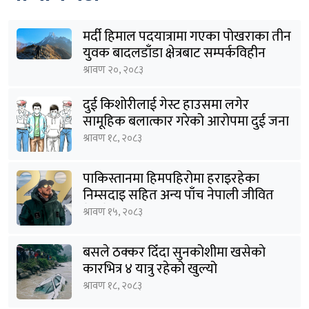
मर्दी हिमाल पदयात्रामा गएका पोखराका तीन
युवक बादलडाँडा क्षेत्रबाट सम्पर्कविहीन
श्रावण २०, २०८३
दुई किशोरीलाई गेस्ट हाउसमा लगेर
सामूहिक बलात्कार गरेको आरोपमा दुई जना
पक्राउ
श्रावण १८, २०८३
पाकिस्तानमा हिमपहिरोमा हराइरहेका
निम्सदाइ सहित अन्य पाँच नेपाली जीवित
भेटिने आशा कमजोर, युक्तको शव निकालियो
श्रावण १५, २०८३
बसले ठक्कर दिँदा सुनकोशीमा खसेकाे
कारभित्र ४ यात्रु रहेको खुल्यो
श्रावण १८, २०८३