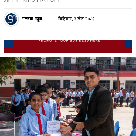
गण्डक न्यूज
बिहिबार, ३ जेठ २०८१