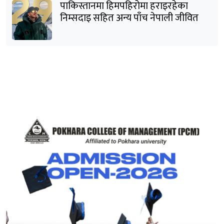
पाकिस्तानमा हिमपहिरोमा हराइरहेका
निम्सदाइ सहित अन्य पाँच नेपाली जीवित
भेटिने आशा कमजोर, युक्तको शव निकालियो