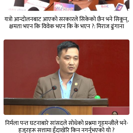
यत्रो आन्दोलनबाट आएको सरकारले सिकेको छैन भने सिकून्,
क्षमता भएन कि विवेक भएन कि के भएन ?: मिराज ढुंगाना
निर्मला पन्त घटनाबारे सांसदले सोधेको प्रश्नमा गृहमन्त्रीले भने-
हजुरहरू सत्तामा हुँदाखेरि किन नगर्नुभएको यो ?