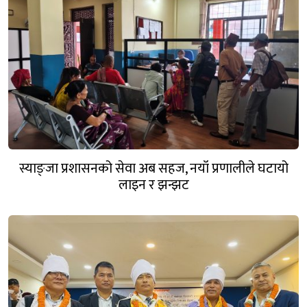
स्याङ्जा प्रशासनको सेवा अब सहज, नयाँ प्रणालीले घटायो
लाइन र झन्झट