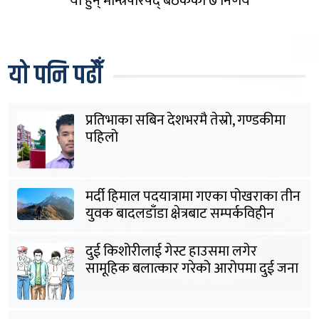
यी हुन् मन्त्रिपरिषद् बैठकका ७ निर्णय
यो पनि पढौँ
प्रतिभाका सबिन देशभरमै तेस्रो, गण्डकीमा
पहिलो
मर्दी हिमाल पदयात्रामा गएका पोखराका तीन
युवक बादलडाँडा क्षेत्रबाट सम्पर्कविहीन
दुई किशोरीलाई गेस्ट हाउसमा लगेर
सामूहिक बलात्कार गरेको आरोपमा दुई जना
पक्राउ