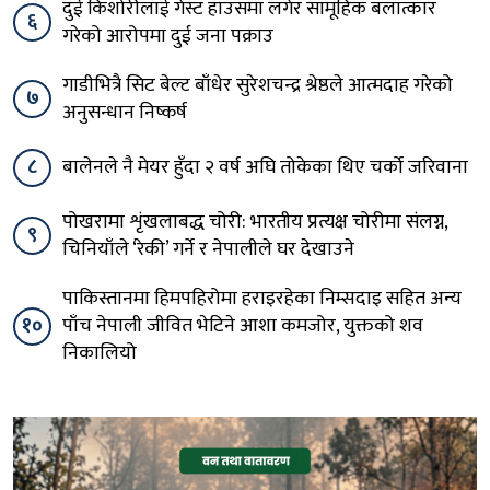
दुई किशोरीलाई गेस्ट हाउसमा लगेर सामूहिक बलात्कार
६
गरेको आरोपमा दुई जना पक्राउ
गाडीभित्रै सिट बेल्ट बाँधेर सुरेशचन्द्र श्रेष्ठले आत्मदाह गरेको
७
अनुसन्धान निष्कर्ष
८
बालेनले नै मेयर हुँदा २ वर्ष अघि तोकेका थिए चर्को जरिवाना
पोखरामा शृंखलाबद्ध चोरी: भारतीय प्रत्यक्ष चोरीमा संलग्न,
९
चिनियाँले ‘रेकी’ गर्ने र नेपालीले घर देखाउने
पाकिस्तानमा हिमपहिरोमा हराइरहेका निम्सदाइ सहित अन्य
१०
पाँच नेपाली जीवित भेटिने आशा कमजोर, युक्तको शव
निकालियो