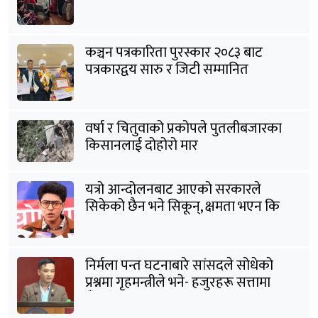
कञ्चन पत्रकारिता पुरस्कार २०८३ बाट
पत्रकारद्वय सारु र जिटी सम्मानित
वर्षा र चितुवाको प्रकोपले पुतलीबजारका
किसानलाई दोहोरो मार
यत्रो आन्दोलनबाट आएको सरकारले
सिकेको छैन भने सिकून्, क्षमता भएन कि
विवेक भएन कि के भएन ?: मिराज ढुंगाना
निर्मला पन्त घटनाबारे सांसदले सोधेको
प्रश्नमा गृहमन्त्रीले भने- हजुरहरू सत्तामा
हुँदाखेरि किन नगर्नुभएको यो ?