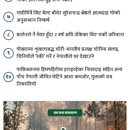
गरेको आरोपमा दुई जना पक्राउ
गाडीभित्रै सिट बेल्ट बाँधेर सुरेशचन्द्र श्रेष्ठले आत्मदाह गरेको
७
अनुसन्धान निष्कर्ष
८
बालेनले नै मेयर हुँदा २ वर्ष अघि तोकेका थिए चर्को जरिवाना
पोखरामा शृंखलाबद्ध चोरी: भारतीय प्रत्यक्ष चोरीमा संलग्न,
९
चिनियाँले ‘रेकी’ गर्ने र नेपालीले घर देखाउने
पाकिस्तानमा हिमपहिरोमा हराइरहेका निम्सदाइ सहित अन्य
१०
पाँच नेपाली जीवित भेटिने आशा कमजोर, युक्तको शव
निकालियो