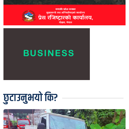
छुटाउनुभयो कि?