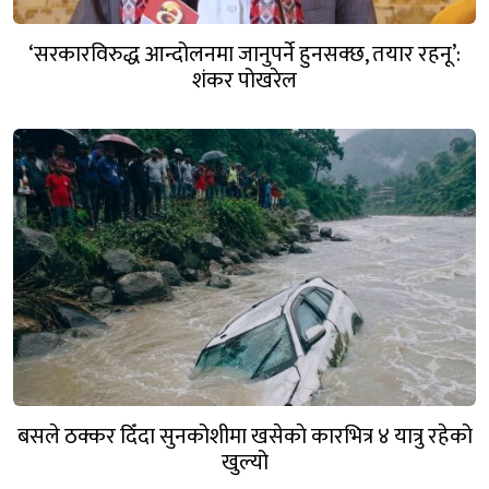
‘सरकारविरुद्ध आन्दोलनमा जानुपर्ने हुनसक्छ, तयार रहनू’:
शंकर पोखरेल
बसले ठक्कर दिँदा सुनकोशीमा खसेकाे कारभित्र ४ यात्रु रहेको
खुल्यो