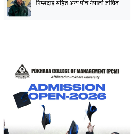
निम्सदाइ सहित अन्य पाँच नेपाली जीवित
भेटिने आशा कमजोर, युक्तको शव निकालियो