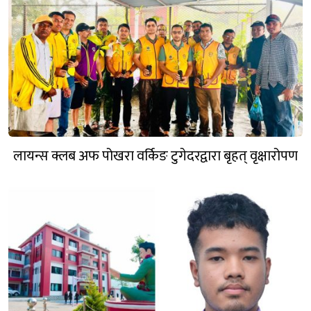
लायन्स क्लब अफ पोखरा वर्किङ टुगेदरद्वारा बृहत् वृक्षारोपण