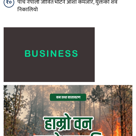
१०
पाँच नेपाली जीवित भेटिने आशा कमजोर, युक्तको शव
निकालियो