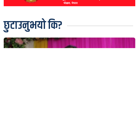
छुटाउनुभयो कि?
गगन थापा भन्छन्- सरकारका मन्त्रीहरू ‘छोटे राजा’को शैलीमा
देखिन थाले