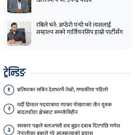
खतरामा पर्‍यो: उपेन्द्र यादव
रबिले भने: अप्ठेरो पर्‍यो भने त्यसलाई
सम्हाल्न सक्ने गार्जियनसिप हाम्रो पार्टीसँग
छ
ट्रेन्डिङ
१
प्रतिभाका सबिन देशभरमै तेस्रो, गण्डकीमा पहिलो
मर्दी हिमाल पदयात्रामा गएका पोखराका तीन युवक
२
बादलडाँडा क्षेत्रबाट सम्पर्कविहीन
सरकार पक्षले बलजफ्ती शव बुझ्न दबाब दिएपछि गणेश
३
नेपालीका बुबाले गरे आत्महत्याको प्रयास