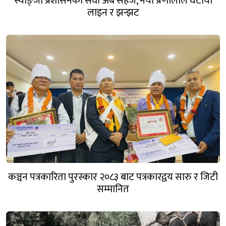
स्याङ्जा प्रशासनको सेवा अब सहज, नयाँ प्रणालीले घटायो
लाइन र झन्झट
कञ्चन पत्रकारिता पुरस्कार २०८३ बाट पत्रकारद्वय सारु र जिटी
सम्मानित