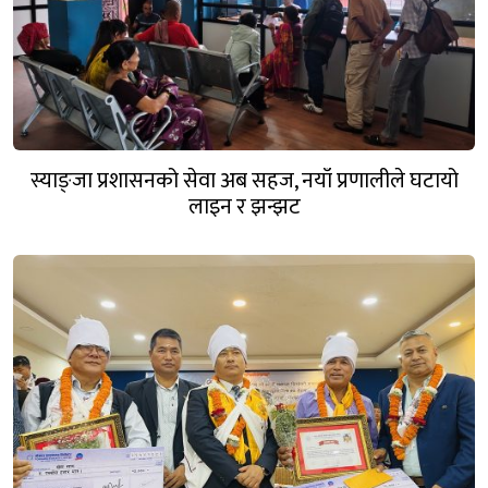
स्याङ्जा प्रशासनको सेवा अब सहज, नयाँ प्रणालीले घटायो
लाइन र झन्झट