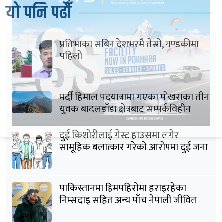
यो पनि पढौँ
प्रतिभाका सबिन देशभरमै तेस्रो, गण्डकीमा
पहिलो
मर्दी हिमाल पदयात्रामा गएका पोखराका तीन
युवक बादलडाँडा क्षेत्रबाट सम्पर्कविहीन
दुई किशोरीलाई गेस्ट हाउसमा लगेर
सामूहिक बलात्कार गरेको आरोपमा दुई जना
पक्राउ
पाकिस्तानमा हिमपहिरोमा हराइरहेका
निम्सदाइ सहित अन्य पाँच नेपाली जीवित
भेटिने आशा कमजोर, युक्तको शव निकालियो