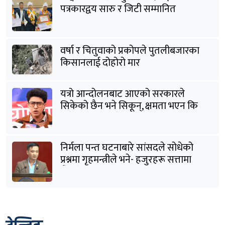
पत्रकारद्वय सारु र जिटी सम्मानित
वर्षा र चितुवाको प्रकोपले पुतलीबजारका
किसानलाई दोहोरो मार
यत्रो आन्दोलनबाट आएको सरकारले
सिकेको छैन भने सिकून्, क्षमता भएन कि
विवेक भएन कि के भएन ?: मिराज ढुंगाना
निर्मला पन्त घटनाबारे सांसदले सोधेको
प्रश्नमा गृहमन्त्रीले भने- हजुरहरू सत्तामा
हुँदाखेरि किन नगर्नुभएको यो ?