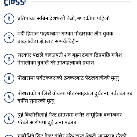
ट्रेन्डिङ
१
प्रतिभाका सबिन देशभरमै तेस्रो, गण्डकीमा पहिलो
मर्दी हिमाल पदयात्रामा गएका पोखराका तीन युवक
२
बादलडाँडा क्षेत्रबाट सम्पर्कविहीन
सरकार पक्षले बलजफ्ती शव बुझ्न दबाब दिएपछि गणेश
३
नेपालीका बुबाले गरे आत्महत्याको प्रयास
४
पोखरामा पर्यटकबसको ठक्करबाट पैदलयात्रीको मृत्यु
पोखराको पालिखेचोकमा मोटरसाइकल दुर्घटना, पर्वतका २४
५
वर्षीय सुनारको मृत्यु
दुई किशोरीलाई गेस्ट हाउसमा लगेर सामूहिक बलात्कार
६
गरेको आरोपमा दुई जना पक्राउ
गाडीभित्रै सिट बेल्ट बाँधेर सुरेशचन्द्र श्रेष्ठले आत्मदाह गरेको