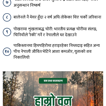
७
अनुसन्धान निष्कर्ष
८
बालेनले नै मेयर हुँदा २ वर्ष अघि तोकेका थिए चर्को जरिवाना
पोखरामा शृंखलाबद्ध चोरी: भारतीय प्रत्यक्ष चोरीमा संलग्न,
९
चिनियाँले ‘रेकी’ गर्ने र नेपालीले घर देखाउने
पाकिस्तानमा हिमपहिरोमा हराइरहेका निम्सदाइ सहित अन्य
१०
पाँच नेपाली जीवित भेटिने आशा कमजोर, युक्तको शव
निकालियो