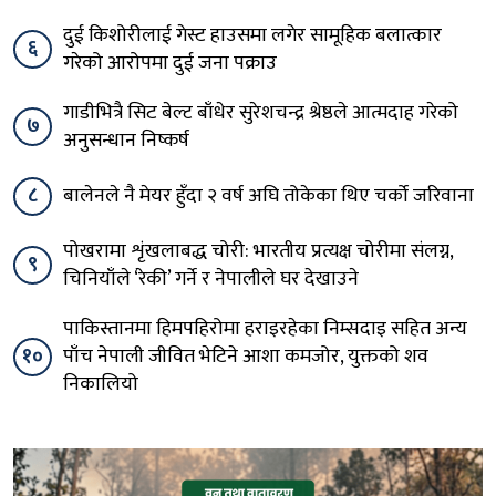
दुई किशोरीलाई गेस्ट हाउसमा लगेर सामूहिक बलात्कार
६
गरेको आरोपमा दुई जना पक्राउ
गाडीभित्रै सिट बेल्ट बाँधेर सुरेशचन्द्र श्रेष्ठले आत्मदाह गरेको
७
अनुसन्धान निष्कर्ष
८
बालेनले नै मेयर हुँदा २ वर्ष अघि तोकेका थिए चर्को जरिवाना
पोखरामा शृंखलाबद्ध चोरी: भारतीय प्रत्यक्ष चोरीमा संलग्न,
९
चिनियाँले ‘रेकी’ गर्ने र नेपालीले घर देखाउने
पाकिस्तानमा हिमपहिरोमा हराइरहेका निम्सदाइ सहित अन्य
१०
पाँच नेपाली जीवित भेटिने आशा कमजोर, युक्तको शव
निकालियो