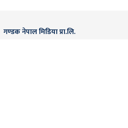
गण्डक नेपाल मिडिया प्रा.लि.
पोखरा, नेपाल
सम्पर्कः +९७७ ६१५७६२९१
भाइबर/ह्वाट्सएप्ः +९७७ ९८०६५६१४४२
ईमेल:
gandakmedia@gmail.com
[Official]
gandaknews@gmail.com
[News]
news@gandaknews.com
१६१६ [७६३] [सूचना तथा प्रसारण विभाग]
१०६९/०७४/७५ [प्रेस काउन्सिल नेपाल]
१८१३५२/०७४/७५ [कम्पनी रजिष्ट्रार]