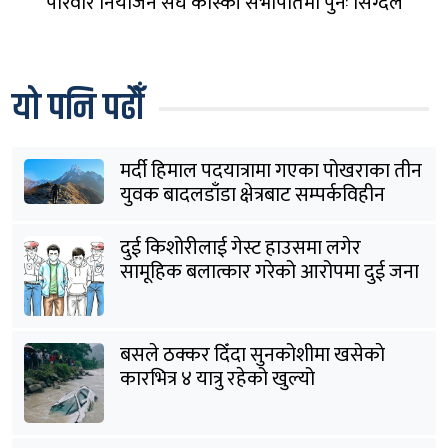
परिवार नियोजन संघ कास्की सभापतिमा पुनः सिग्देल
यो पनि पढौँ
मर्दी हिमाल पदयात्रामा गएका पोखराका तीन
युवक बादलडाँडा क्षेत्रबाट सम्पर्कविहीन
दुई किशोरीलाई गेस्ट हाउसमा लगेर
सामूहिक बलात्कार गरेको आरोपमा दुई जना
पक्राउ
बसले ठक्कर दिँदा सुनकोशीमा खसेकाे
कारभित्र ४ यात्रु रहेको खुल्यो