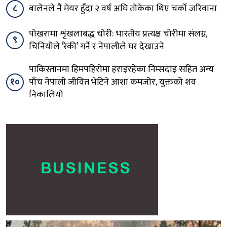
८
बालेनले नै मेयर हुँदा २ वर्ष अघि तोकेका थिए चर्को जरिवाना
पोखरामा शृंखलाबद्ध चोरी: भारतीय प्रत्यक्ष चोरीमा संलग्न,
९
चिनियाँले ‘रेकी’ गर्ने र नेपालीले घर देखाउने
पाकिस्तानमा हिमपहिरोमा हराइरहेका निम्सदाइ सहित अन्य
१०
पाँच नेपाली जीवित भेटिने आशा कमजोर, युक्तको शव
निकालियो