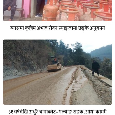
ग्यासमा कृत्रिम अभाव रोक्न स्याङ्जामा छड्के अनुगमन
३१ वर्षदेखि अधुरै चापाकोट–गल्याङ सडक, आधा काममै