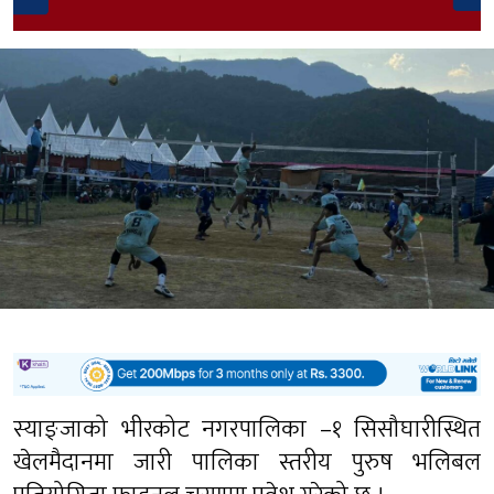
स्याङ्जाको भीरकोट नगरपालिका –१ सिसौघारीस्थित
खेलमैदानमा जारी पालिका स्तरीय पुरुष भलिबल