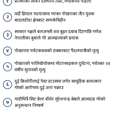
१
प्रतिभाका सबिन देशभरमै तेस्रो, गण्डकीमा पहिलो
मर्दी हिमाल पदयात्रामा गएका पोखराका तीन युवक
२
बादलडाँडा क्षेत्रबाट सम्पर्कविहीन
सरकार पक्षले बलजफ्ती शव बुझ्न दबाब दिएपछि गणेश
३
नेपालीका बुबाले गरे आत्महत्याको प्रयास
४
पोखरामा पर्यटकबसको ठक्करबाट पैदलयात्रीको मृत्यु
पोखराको पालिखेचोकमा मोटरसाइकल दुर्घटना, पर्वतका २४
५
वर्षीय सुनारको मृत्यु
दुई किशोरीलाई गेस्ट हाउसमा लगेर सामूहिक बलात्कार
६
गरेको आरोपमा दुई जना पक्राउ
गाडीभित्रै सिट बेल्ट बाँधेर सुरेशचन्द्र श्रेष्ठले आत्मदाह गरेको
७
अनुसन्धान निष्कर्ष