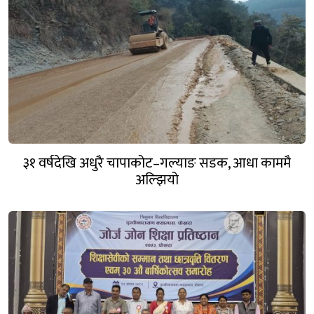
३१ वर्षदेखि अधुरै चापाकोट–गल्याङ सडक, आधा काममै
अल्झियो