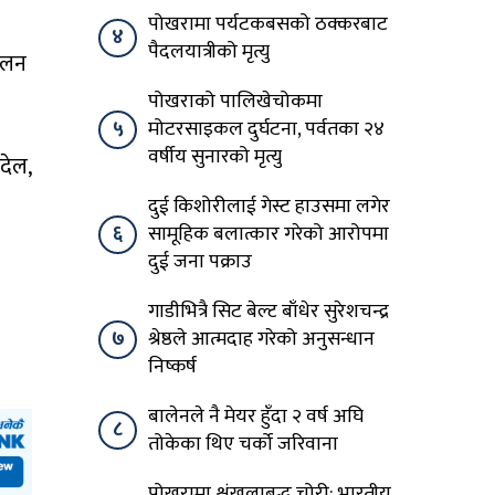
पोखरामा पर्यटकबसको ठक्करबाट
४
पैदलयात्रीको मृत्यु
मिलन
पोखराको पालिखेचोकमा
५
मोटरसाइकल दुर्घटना, पर्वतका २४
वर्षीय सुनारको मृत्यु
देल,
व
दुई किशोरीलाई गेस्ट हाउसमा लगेर
६
सामूहिक बलात्कार गरेको आरोपमा
दुई जना पक्राउ
गाडीभित्रै सिट बेल्ट बाँधेर सुरेशचन्द्र
७
श्रेष्ठले आत्मदाह गरेको अनुसन्धान
निष्कर्ष
बालेनले नै मेयर हुँदा २ वर्ष अघि
८
तोकेका थिए चर्को जरिवाना
पोखरामा शृंखलाबद्ध चोरी: भारतीय