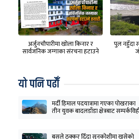
अर्जुनचौपारीमा खोला किनार र
पुल नहुँदा
सार्वजनिक जग्गाका संरचना हटाउने
ज
तयारी
यो पनि पढौँ
मर्दी हिमाल पदयात्रामा गएका पोखराका
तीन युवक बादलडाँडा क्षेत्रबाट सम्पर्कवि
बसले ठक्कर दिँदा सुनकोशीमा खसेकाे