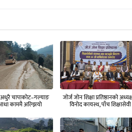
ि अधुरै चापाकोट–गल्याङ
जोर्ज जोन शिक्षा प्रतिष्ठानको अध्यक
धा काममै अल्झियो
विनोद कायस्थ, पाँच शिक्षासेवी
सम्मानित