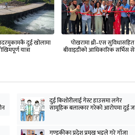
 सदरमुकामकै दुई खोलामा
पोखरामा थ्री–एस सुविधासहित
ोखिमपूर्ण यात्रा
बीवाइडीको आधिकारिक सर्भिस सेन
खुल्यो
दुई किशोरीलाई गेस्ट हाउसमा लगेर
हीन
सामूहिक बलात्कार गरेको आरोपमा दुई ज
पक्राउ
गण्डकीका प्रदेश प्रमुख भट्टले गरे गाँजा