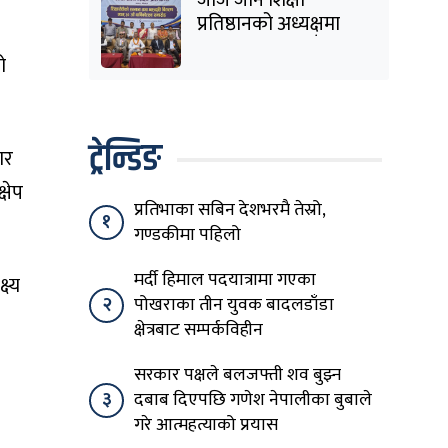
प्रतिष्ठानको अध्यक्षमा
विनोद कायस्थ, पाँच
ो
शिक्षासेवी सम्मानित
ट्रेन्डिङ
ार
्षेप
प्रतिभाका सबिन देशभरमै तेस्रो,
१
गण्डकीमा पहिलो
मर्दी हिमाल पदयात्रामा गएका
ष्य
२
पोखराका तीन युवक बादलडाँडा
क्षेत्रबाट सम्पर्कविहीन
सरकार पक्षले बलजफ्ती शव बुझ्न
३
दबाब दिएपछि गणेश नेपालीका बुबाले
गरे आत्महत्याको प्रयास