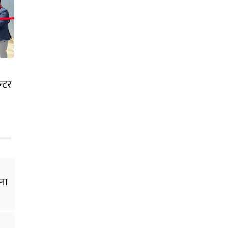
्टर
ना