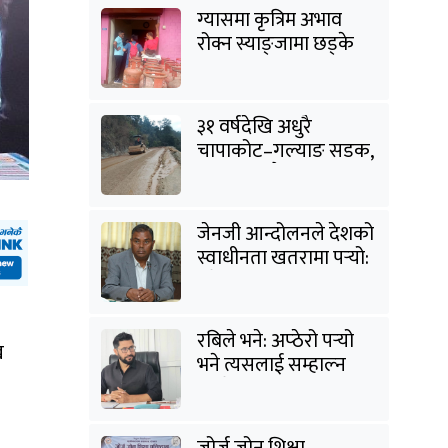
ग्यासमा कृत्रिम अभाव
रोक्न स्याङ्जामा छड्के
अनुगमन
३१ वर्षदेखि अधुरै
चापाकोट–गल्याङ सडक,
आधा काममै अल्झियो
जेनजी आन्दोलनले देशको
स्वाधीनता खतरामा पर्‍यो:
उपेन्द्र यादव
रबिले भने: अप्ठेरो पर्‍यो
ख
भने त्यसलाई सम्हाल्न
सक्ने गार्जियनसिप हाम्रो
पार्टीसँग छ
जोर्ज जोन शिक्षा